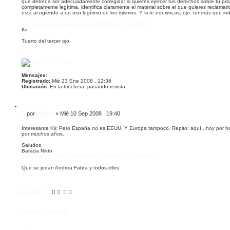
que debería ser adecuadamente corregida: si quieres ejercer tus derechos sobre tu prop
completamente legítima, identifica claramente el material sobre el que quieres reclama
está acogiendo a un uso legítimo de los mismos. Y si te equivocas, ojo: tendrás que 
http://www.enriquedans.com/2008/08/cuid ... facil.html
Kir
Tuerto del tercer ojo.
A
r
r
i
b
Klaatu
a
Mensajes:
2323
Registrado:
Mié 23 Ene 2008 , 12:36
Ubicación:
En la trinchera, pasando revista
C
i
M
por
Klaatu
»
Mié 10 Sep 2008 , 19:40
t
e
a
n
r
Interesante Kir. Pero España no es EEUU. Y Europa tampoco. Repito; aquí , hoy por 
por muchos años.
s
a
Saludos
j
Barada Nikto
e
http://www.youtube.com/watch?v=sIaxSxEq ... re=related
Que se jodan Andrea Fabra y todos ellos
A
r
r
i
Responder
b
a
Volver a “Internet”