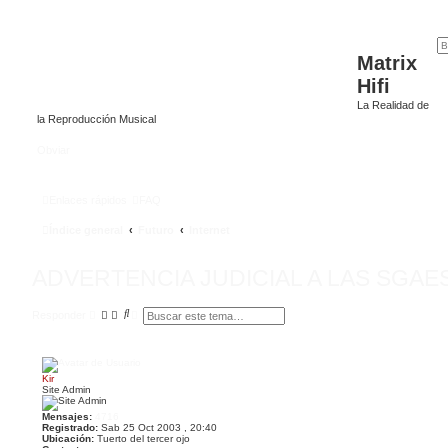
Matrix
Hifi
La Realidad de
la Reproducción Musical
Obviar
Enlaces rápidos
FAQ
Índice general
Futuro
Internet
ADVERTENCIA JUDICIAL A LAS SGA
B
B
Responder
u
ú
s
s
c
q
a
u
r
e
Kir
d
Site Admin
a
a
Mensajes:
4716
v
Registrado:
Sab 25 Oct 2003 , 20:40
a
Ubicación:
Tuerto del tercer ojo
n