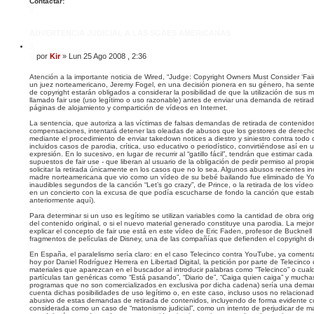
Contactar:
z
C
a
o
d
n
a
t
ADVERTENCIA JUDICIAL A LAS SGAES AMERICANAS
a
C
c
i
t
M
por
Kir
»
Lun 25 Ago 2008 , 2:36
t
a
e
a
r
n
r
Atención a la importante noticia de Wired, “Judge: Copyright Owners Must Consider ‘Fa
K
un juez norteamericano, Jeremy Fogel, en una decisión pionera en su género, ha senten
s
i
de copyright estarán obligados a considerar la posibilidad de que la utilización de sus m
r
a
llamado fair use (uso legítimo o uso razonable) antes de enviar una demanda de retira
j
páginas de alojamiento y compartición de vídeos en Internet.
e
La sentencia, que autoriza a las víctimas de falsas demandas de retirada de contenido
compensaciones, intentará detener las oleadas de abusos que los gestores de derech
mediante el procedimiento de enviar takedown notices a diestro y siniestro contra todo 
incluidos casos de parodia, crítica, uso educativo o periodístico, convirtiéndose así en
expresión. En lo sucesivo, en lugar de recurrir al “gatillo fácil”, tendrán que estimar cad
supuestos de fair use - que liberan al usuario de la obligación de pedir permiso al propi
solicitar la retirada únicamente en los casos que no lo sea. Algunos abusos recientes 
madre norteamericana que vio como un vídeo de su bebé bailando fue eliminado de Yo
inaudibles segundos de la canción “Let’s go crazy”, de Prince, o la retirada de los ví
en un concierto con la excusa de que podía escucharse de fondo la canción que esta
anteriormente aquí).
Para determinar si un uso es legítimo se utilizan variables como la cantidad de obra orig
del contenido original, o si el nuevo material generado constituye una parodia. La mej
explicar el concepto de fair use está en este vídeo de Eric Faden, profesor de Bucknell U
fragmentos de películas de Disney, una de las compañías que defienden el copyright d
En España, el paralelismo sería claro: en el caso Telecinco contra YouTube, ya comen
hoy por Daniel Rodríguez Herrera en Libertad Digital, la petición por parte de Telecinco 
materiales que aparezcan en el buscador al introducir palabras como “Telecinco” o cua
partículas tan genéricas como “Está pasando”, “Diario de”, “Caiga quien caiga” y much
programas que no son comercializados en exclusiva por dicha cadena) sería una deman
cuenta dichas posibilidades de uso legítimo o, en este caso, incluso usos no relaciona
abusivo de estas demandas de retirada de contenidos, incluyendo de forma evidente con
considerada como un caso de “matonismo judicial”, como un intento de perjudicar de m