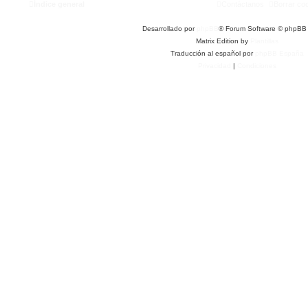
Índice general
Contáctanos
Borrar co
Desarrollado por
phpBB
® Forum Software © phpBB 
Matrix Edition by
Plantillas
Traducción al español por
phpBB España
Privacidad
|
Condiciones