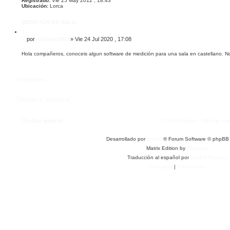
Registrado:
Vie 25 May 2012 , 18:43
d
Ubicación:
Lorca
a
MEDICIÓN DE SALA.
C
i
M
por
malosan953
»
Vie 24 Jul 2020 , 17:08
t
e
a
n
r
Hola compañeros, conoceis algun software de medición para una sala en castellano. No 
s
a
j
Responder
e
Volver a “Acústica”
Índice general
Contáctanos
Borrar co
Desarrollado por
phpBB
® Forum Software © phpBB 
Matrix Edition by
Plantillas
Traducción al español por
phpBB España
Privacidad
|
Condiciones