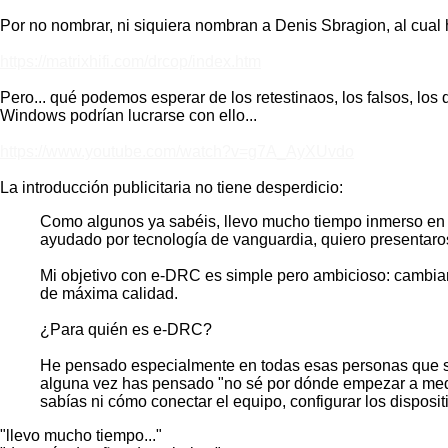
Por no nombrar, ni siquiera nombran a Denis Sbragion, al cual
https://matrixhifi.com/drcop/index.htm
Pero... qué podemos esperar de los retestinaos, los falsos, lo
Windows podrían lucrarse con ello...
https://www.youtube.com/watch?v=g7A_AyXUvdo
La introducción publicitaria no tiene desperdicio:
Como algunos ya sabéis, llevo mucho tiempo inmerso en e
ayudado por tecnología de vanguardia, quiero presentaro
Mi objetivo con e-DRC es simple pero ambicioso: cambiar 
de máxima calidad.
¿Para quién es e-DRC?
He pensado especialmente en todas esas personas que sie
alguna vez has pensado "no sé por dónde empezar a medir
sabías ni cómo conectar el equipo, configurar los dispositi
"llevo mucho tiempo..."