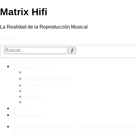
Matrix Hifi
La Realidad de la Reproducción Musical
Obviar
Búsqueda
Buscar
avanzada
Enlaces rápidos
Temas sin respuesta
Temas activos
Buscar
FAQ
Identificarse
Índice general
Varios
Mitos y Leyendas. Poesía y desva
audiófilos.