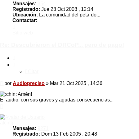
Mensajes:
954
Registrado:
Jue 23 Oct 2003 , 12:14
Ubicación:
La comunidad del petardo...
Contactar:
Contactar
Audiopreciso
Sitio web
Re: Descubrieron el DRCoP... pero de pago!
Citar
Citar
Mensaje
por
Audiopreciso
»
Mar 21 Oct 2025 , 14:36
Amén!
El audio, con sus graves y agudas consecuencias...
Arriba
atcing
Mensajes:
9271
Registrado:
Dom 13 Feb 2005 , 20:48