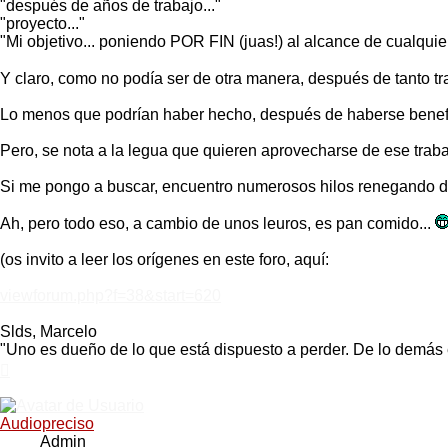
"después de años de trabajo..."
"proyecto..."
"Mi objetivo... poniendo POR FIN (juas!) al alcance de cualquier
Y claro, como no podía ser de otra manera, después de tanto tr
Lo menos que podrían haber hecho, después de haberse benefici
Pero, se nota a la legua que quieren aprovecharse de ese traba
Si me pongo a buscar, encuentro numerosos hilos renegando del
Ah, pero todo eso, a cambio de unos leuros, es pan comido...
(os invito a leer los orígenes en este foro, aquí:
viewforum.php?f=38&start=620
Slds, Marcelo
"Uno es dueño de lo que está dispuesto a perder. De lo demás 
Arriba
Audiopreciso
Admin