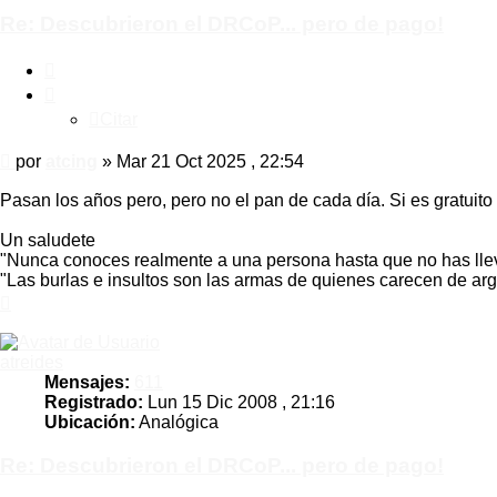
Re: Descubrieron el DRCoP... pero de pago!
Citar
Citar
Mensaje
por
atcing
»
Mar 21 Oct 2025 , 22:54
Pasan los años pero, pero no el pan de cada día. Si es gratuito
Un saludete
"Nunca conoces realmente a una persona hasta que no has llev
"Las burlas e insultos son las armas de quienes carecen de a
Arriba
atreides
Mensajes:
611
Registrado:
Lun 15 Dic 2008 , 21:16
Ubicación:
Analógica
Re: Descubrieron el DRCoP... pero de pago!