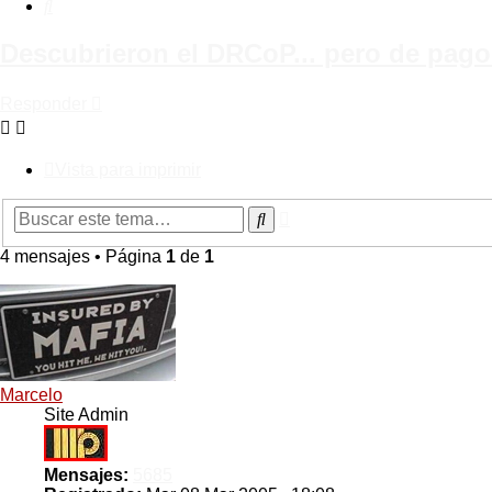
Buscar
Descubrieron el DRCoP... pero de pago
Responder
Vista para imprimir
Búsqueda
Buscar
avanzada
4 mensajes • Página
1
de
1
Marcelo
Site Admin
Mensajes:
5685