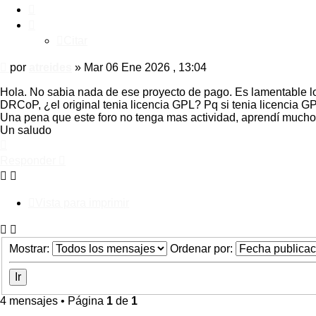
Citar
Citar
Mensaje
por
atreides
»
Mar 06 Ene 2026 , 13:04
Hola. No sabia nada de ese proyecto de pago. Es lamentable l
DRCoP, ¿el original tenia licencia GPL? Pq si tenia licencia G
Una pena que este foro no tenga mas actividad, aprendí mucho 
Un saludo
Arriba
Responder
Vista para imprimir
Mostrar:
Ordenar por:
4 mensajes • Página
1
de
1