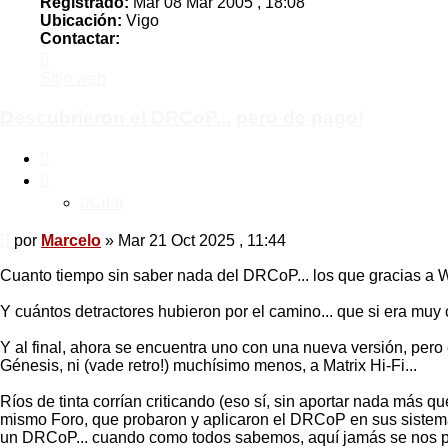
Registrado:
Mar 08 Mar 2005 , 18:08
Ubicación:
Vigo
Contactar:
Contactar
Marcelo
Sitio web
Descubrieron el DRCoP... pero de pago!
Citar
Citar
Mensaje
por
Marcelo
»
Mar 21 Oct 2025 , 11:44
Cuanto tiempo sin saber nada del DRCoP... los que gracias a W
Y cuántos detractores hubieron por el camino... que si era muy
Y al final, ahora se encuentra uno con una nueva versión, pero
Génesis, ni (vade retro!) muchísimo menos, a Matrix Hi-Fi...
Ríos de tinta corrían criticando (eso sí, sin aportar nada más 
mismo Foro, que probaron y aplicaron el DRCoP en sus sistema
un DRCoP... cuando como todos sabemos, aquí jamás se nos p