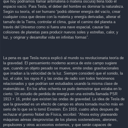
que hoy podríamos llamar antimateria o materia oscura) llena todo el
espacio vacío. Para Tesla, el deber del hombre es dominar la naturaleza.
Según su teoría, el ser humano “podrá obtener energía del vacío, crear
cualquier cosa que desee con la materia y energía derivadas, alterar el
tamaño de la Tierra, controlar el clima, guiar el camino del planeta a
través del Universo como si fuera una nave espacial, causar las
colisiones de planetas para producir nuevos soles y estrellas, calor, y
luz, y originar y desarrollar vida en infinitas formas”.
La pena es que Tesla nunca explicó al mundo su revolucionaria teoría de
la gravedad. El pensamiento moderno acerca de este campo sugiere
que, cuando un objeto pesado se mueve, emite ondas gravitacionales
que irradian a la velocidad de la luz. Siempre consideró que el sonido, la
luz, el calor, los rayos-X y las ondas de radio son todos fenómenos
relacionados y que podrían ser estudiados usando la misma clase de
matemáticas. En los años ochenta se pudo demostrar que estaba en lo
cierto. Un estudio de perdida de energía en una estrella llamada PSR
1913 + 16, probó que existen las ondas de gravedad. La idea de Tesla de
que la gravedad es un efecto de campo es ahora tomada mucho más en
serio de lo que se lo tomó Einstein. En 1919, cuatro años despues de
rechazar el premio Nobel de Física, escribió: “Ahora estoy planeando
máquinas aéreas desprovistas de los planos sostenedores, alerones,
propulsores y otros accesorios externos, y que serán capaces de