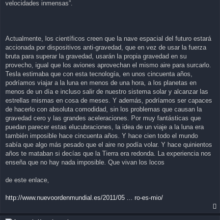
velocidades inmensas”.
Actualmente, los científicos creen que la nave espacial del futuro estará
accionada por dispositivos anti-gravedad, que en vez de usar la fuerza
bruta para superar la gravedad, usarán la propia gravedad en su
provecho, igual que los aviones aprovechan el mismo aire para surcarlo.
Tesla estimaba que con esta tecnología, en unos cincuenta años,
podríamos viajar a la luna en menos de una hora, a los planetas en
menos de un día e incluso salir de nuestro sistema solar y alcanzar las
estrellas mismas en cosa de meses. Y además, podríamos ser capaces
de hacerlo con absoluta comodidad, sin los problemas que causan la
gravedad cero y las grandes aceleraciones. Por muy fantásticas que
puedan parecer estas elucubraciones, la idea de un viaje a la luna era
también imposible hace cincuenta años. Y hace cien todo el mundo
sabía que algo más pesado que el aire no podía volar. Y hace quinientos
años te mataban si decías que la Tierra era redonda. La experiencia nos
enseña que no hay nada imposible. Que vivan los locos
de este enlace,
http://www.nuevoordenmundial.es/2011/05 ... ro-es-mio/