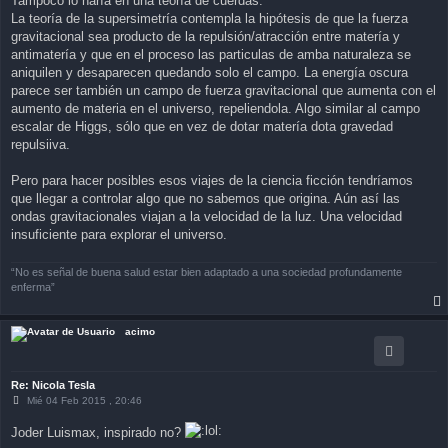
Tampoco lo haría en una teoría de cuerdas.
La teoría de la supersimetría contempla la hipótesis de que la fuerza
gravitacional sea producto de la repulsión/atracción entre matería y
antimatería y que en el proceso las particulas de amba naturaleza se
aniquilen y desaparecen quedando solo el campo. La energía oscura
parece ser también un campo de fuerza gravitacional que aumenta con el
aumento de materia en el universo, repeliendola. Algo similar al campo
escalar de Higgs, sólo que en vez de dotar matería dota gravedad
repulsiiva.
Pero para hacer posibles esos viajes de la ciencia ficción tendríamos
que llegar a controlar algo que no sabemos que origina. Aún así las
ondas gravitacionales viajan a la velocidad de la luz. Una velocidad
insuficiente para explorar el universo.
“No es señal de buena salud estar bien adaptado a una sociedad profundamente
enferma”
acimo
Re: Nicola Tesla
M
Mié 04 Feb 2015 , 20:46
e
n
Joder Luismax, inspirado no?
s
a