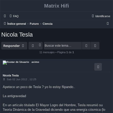
Matrix Hifi
FAQ
Identificarse
B
Índice general
Futuro
Ciencia
u
Nicola Tesla
s
c
Buscar
Búsqueda
Responder
a
11 mensajes • Página
1
de
1
r
acimo
Nicola Tesla
M
Sab 02 Jun 2012 , 12:25
e
n
Apetece un poco de Tesla ? yo lo estoy flipando..
s
a
j
La antigravedad
e
En un artículo titulado El Mayor Logro del Hombre, Tesla resumió su
Teoría Dinámica de la Gravedad diciendo que una energía cósmica (lo