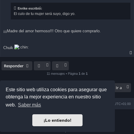
s
a
Enrike escribió:
j
El culo de tu mujer será suyo, digo yo.
e
¡¡¡Madre del amor hermoso!!! Otro que quiere comprarlo.
Chuik
Responder
11 mensajes • Página
1
de
1
Ir a
Este sitio web utiliza cookies para asegurar que
obtenga la mejor experiencia en nuestro sitio
Índice general
Todos los horarios son
UTC+01:00
web.
Saber más
Desarrollado por
phpBB
® Forum Software © phpBB Limited
¡Lo entiendo!
Matrix Edition by
Plantillas
Traducción al español por
phpBB España
Privacidad
|
Condiciones