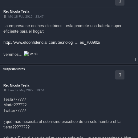
Re: Nicola Tesla
M
Mié 18 Feb 2015 , 23:47
e
n
La empresa se coches electricos Tesla promete una batería super
s
eficiente para el hogar;
a
j
e
http://www.elconfidencial.com/tecnologi ... es_708902/
veremos...
tirapedonterex
Re: Nicola Tesla
M
Lun 09 May 2022 , 19:51
e
n
Tesla??????
s
Marte??????
a
j
Twitter?????
e
¿qué más necesita el edonismo psicótico de un sólo hombre el la
tierra????????