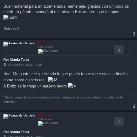
j
Buen material para mi atormentada mente jeje, gracias con un poco de
e
suerte tu párrafo invocará al mismísimo Boltzmann...que tiempos
Saludos!
Luismax
Site Admin
Re: Nicola Tesla
M
Jue 05 Feb 2015 , 9:25
e
n
Naa. Me gusta leer y ver todo lo que puedo tanto sobre ciencia ficción
s
a
como sobre ciencia real.
j
A Boltz se le trago un agujero negro
e
“No es señal de buena salud estar bien adaptado a una sociedad profundamente
enferma”
Luismax
Site Admin
Re: Nicola Tesla
M
Mar 10 Feb 2015 , 10:42