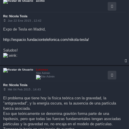
acimo
Re: Nicola Tesla
M
Jue 22 Ene 2015 , 12:42
e
n
Expo de Tesla en Madrid,
s
a
j
http://espacio.fundaciontelefonica.com/nikola-tesla/
e
Saludos!
Luismax
Site Admin
Re: Nicola Tesla
M
Mié 04 Feb 2015 , 14:43
e
n
El problema que tiene hoy la física teórica con la gravedad, la
s
"antigravedad", y la energía oscura, es la ausencia de una partícula
a
j
fuerza asociada.
e
Eso que teóricamente se denomina gravitón forma parte de una
hipótesis, pero que todas las fuerzas fundamentales tengan asociadas
párticulas y la gravedad no, no encaja en el modelo de partículas.