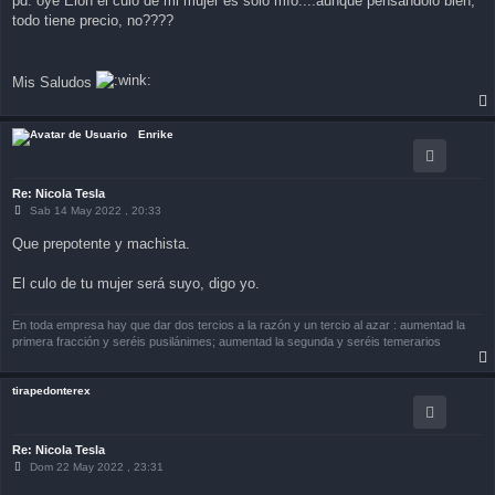
pd: oye Elon el culo de mi mujer es solo mío....aunque pensándolo bien,
todo tiene precio, no????
Mis Saludos
Enrike
Re: Nicola Tesla
M
Sab 14 May 2022 , 20:33
e
n
Que prepotente y machista.
s
a
j
El culo de tu mujer será suyo, digo yo.
e
En toda empresa hay que dar dos tercios a la razón y un tercio al azar : aumentad la
primera fracción y seréis pusilánimes; aumentad la segunda y seréis temerarios
tirapedonterex
Re: Nicola Tesla
M
Dom 22 May 2022 , 23:31
e
n