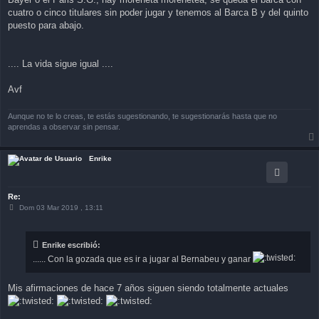
cuatro o cinco titulares sin poder jugar y tenemos al Barca B y del quinto
puesto para abajo.
.... La vida sigue igual ....
Avf
Aunque no te lo creas, te estás sugestionando, te sugestionarás hasta que no
aprendas a observar sin pensar.
Enrike
Re:
M
Dom 03 Mar 2019 , 13:11
e
n
s
a
Enrike escribió:
j
e
...... Con la gozada que es ir a jugar al Bernabeu y ganar
Mis afirmaciones de hace 7 años siguen siendo totalmente actuales