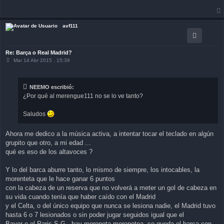
avf111
Re: Barça o Real Madrid?
M
Mar 14 Abr 2015 , 15:39
e
n
s
a
NEEMO escribió:
j
¿Por qué al merengue111 no se lo ve tanto?
e
Saludos
Ahora me dedico a la música activa, a intentar tocar el teclado en algún
grupito que otro, a mi edad ...
qué es eso de los altavoces ?
Y lo del barca aburre tanto, lo mismo de siempre, los intocables, la
morenteta que le hace ganar 6 puntos
con la cabeza de un reserva que no volverá a meter un gol de cabeza en
su vida cuando tenía que haber caído con el Madrid
y el Celta, o del único equipo que nunca se lesiona nadie, el Madrid tuvo
hasta 6 o 7 lesionados o sin poder jugar seguidos igual que el
Bayer o el Paris S.G., hay moreneta morenetea, se queda el barca con