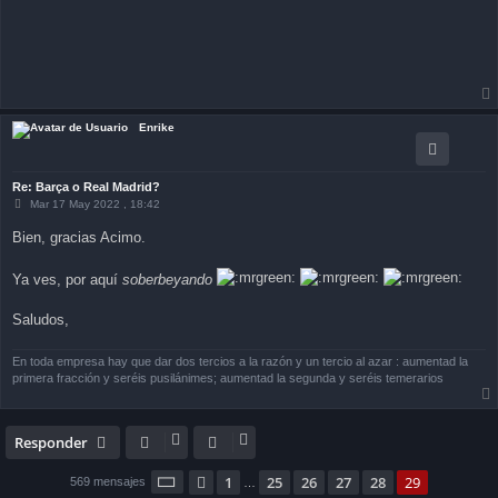
Enrike
Re: Barça o Real Madrid?
M
Mar 17 May 2022 , 18:42
e
n
Bien, gracias Acimo.
s
a
j
Ya ves, por aquí
soberbeyando
e
Saludos,
En toda empresa hay que dar dos tercios a la razón y un tercio al azar : aumentad la
primera fracción y seréis pusilánimes; aumentad la segunda y seréis temerarios
Responder
Página
29
de
29
1
25
26
27
28
29
Anterior
569 mensajes
…