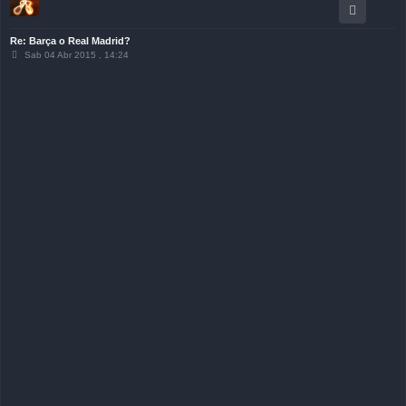
Re: Barça o Real Madrid?
M
Sab 04 Abr 2015 , 14:24
e
n
s
a
j
e