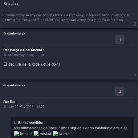
Saludos,
En toda empresa hay que dar dos tercios a la razón y un tercio al azar : aumentad la
primera fracción y seréis pusilánimes; aumentad la segunda y seréis temerarios
tirapedonterex
Re: Barça o Real Madrid?
M
Mié 08 May 2019 , 22:13
e
n
El declive de la orden culé (0-4)
s
a
j
e
tirapedonterex
Re: Re:
M
Lun 09 May 2022 , 19:59
e
n
s
a
Enrike escribió:
j
Mis afirmaciones de hace 7 años siguen siendo totalmente actuales
e