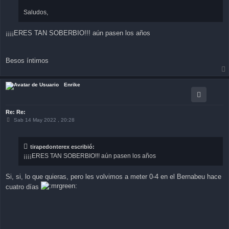
Saludos,
¡¡¡¡ERES TAN SOBERBIO!!! aún pasen los años
Besos íntimos
Enrike
Re: Re:
M
Sab 14 May 2022 , 20:28
e
n
s
a
tirapedonterex escribió:
j
¡¡¡¡ERES TAN SOBERBIO!!! aún pasen los años
e
Si, si, lo que quieras, pero les volvimos a meter 0-4 en el Bernabeu hace
cuatro días