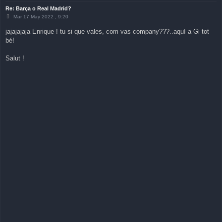
Re: Barça o Real Madrid?
M
Mar 17 May 2022 , 9:20
e
n
jajajajaja Enrique ! tu si que vales, com vas company???..aquí a Gi tot
s
bé!
a
j
e
Salut !