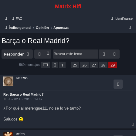
Matrix Hifi
FAQ
Identificarse
B
Índice general
Opinión
Apuestas
u
Barça o Real Madrid?
s
c
Buscar
Búsqueda
Responder
a
Página
29
de
29
r
1
25
26
27
28
29
Anterior
569 mensajes
…
NEEMO
Re: Barça o Real Madrid?
M
Jue 02 Abr 2015 , 14:47
e
n
¿Por qué al merengue111 no se lo ve tanto?
s
a
j
Saludos
e
acimo