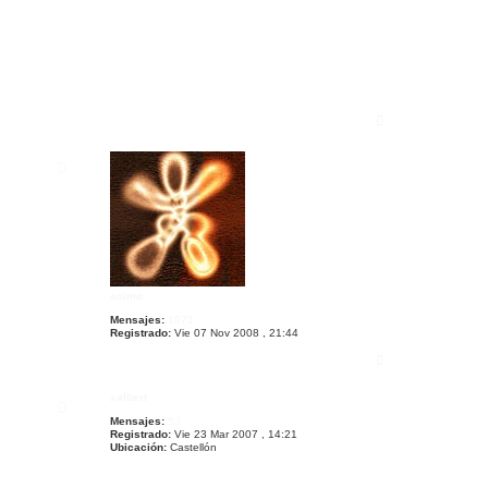
A
r
r
i
b
a
acimo
Mensajes:
1971
Registrado:
Vie 07 Nov 2008 , 21:44
A
r
r
xalbert
i
b
Mensajes:
53
a
Registrado:
Vie 23 Mar 2007 , 14:21
Ubicación:
Castellón