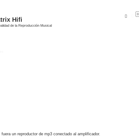
Busca
Bú
rix Hifi
alidad de la Reproducción Musical
es
 fuera un reproductor de mp3 conectado al amplificador.