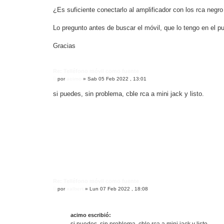
¿Es suficiente conectarlo al amplificador con los rca negro 
Lo pregunto antes de buscar el móvil, que lo tengo en el 
Gracias
Re: Telléfono móvil como fuente
M
por
acimo
»
Sab 05 Feb 2022 , 13:01
e
n
si puedes, sin problema, cble rca a mini jack y listo.
s
a
j
e
Re: Telléfono móvil como fuente
M
por
xalbert
»
Lun 07 Feb 2022 , 18:08
e
n
s
a
acimo escribió:
j