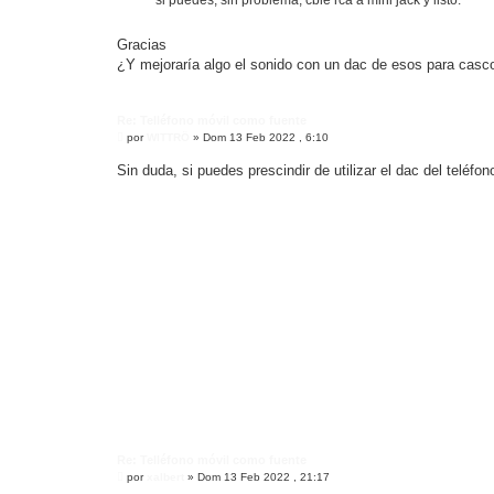
si puedes, sin problema, cble rca a mini jack y listo.
e
Gracias
¿Y mejoraría algo el sonido con un dac de esos para casc
Re: Telléfono móvil como fuente
M
por
WITTRÖ
»
Dom 13 Feb 2022 , 6:10
e
n
Sin duda, si puedes prescindir de utilizar el dac del teléfo
s
a
j
e
Re: Telléfono móvil como fuente
M
por
xalbert
»
Dom 13 Feb 2022 , 21:17
e