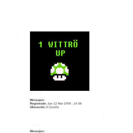
A
r
r
i
b
a
WITTRÖ
Mensajes:
31
Registrado:
Jue 12 Mar 2009 , 14:38
Ubicación:
A Coruña
A
r
r
xalbert
i
b
Mensajes:
53