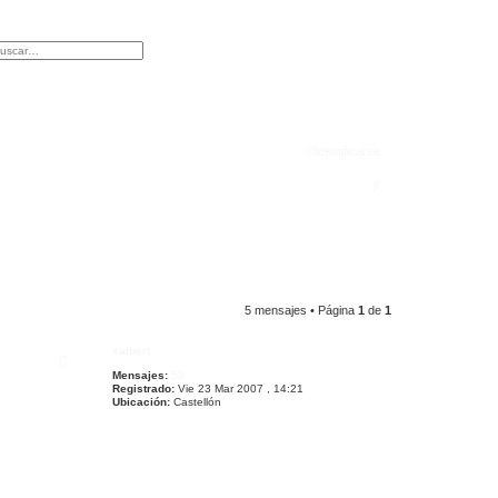
r
squeda avanzada
Identificarse
B
u
s
c
a
5 mensajes • Página
1
de
1
r
xalbert
Mensajes:
53
Registrado:
Vie 23 Mar 2007 , 14:21
Ubicación:
Castellón