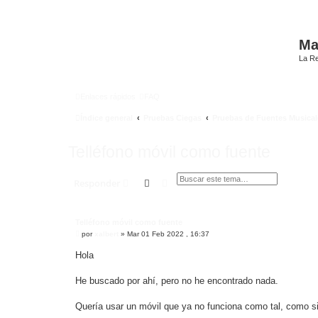
Mat
La Re
Enlaces rápidos
FAQ
Índice general
Pruebas Ciegas
Pruebas de Fuentes Musical
Telléfono móvil como fuente
Buscar
Búsqueda avanzada
Responder
Telléfono móvil como fuente
M
por
xalbert
»
Mar 01 Feb 2022 , 16:37
e
n
Hola
s
a
j
He buscado por ahí, pero no he encontrado nada.
e
Quería usar un móvil que ya no funciona como tal, como si