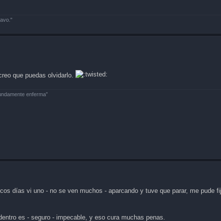
avo."
creo que puedas olvidarlo.
fundamente enferma”
s días vi uno - no se ven muchos - aparcando y tuve que parar, me pude fij
 dentro es - seguro - impecable, y eso cura muchas penas.