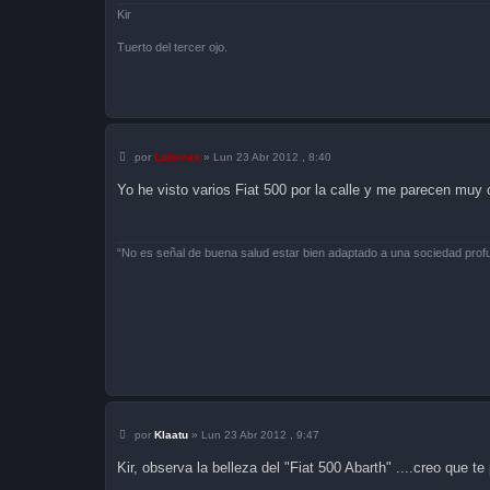
Kir
Tuerto del tercer ojo.
M
por
Luismax
»
Lun 23 Abr 2012 , 8:40
e
n
Yo he visto varios Fiat 500 por la calle y me parecen muy 
s
a
j
e
“No es señal de buena salud estar bien adaptado a una sociedad pro
M
por
Klaatu
»
Lun 23 Abr 2012 , 9:47
e
n
Kir, observa la belleza del "Fiat 500 Abarth" ....creo que 
s
a