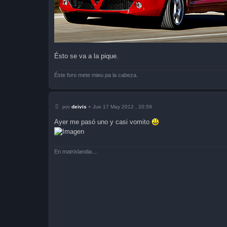
Ésto se va a la pique.
Éste foro mete mieu pa la cabeza.
M
por
deivis
»
Jue 17 May 2012 , 20:59
e
n
Ayer me pasó uno y casi vomito
s
a
j
e
En matrixlandia....