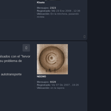
i
Klaatu
s
m
Mensajes:
2323
a
Registrado:
Mié 23 Ene 2008 , 12:36
x
Ubicación:
En la trinchera, pasando
revista
A
r
r
i
b
a
lsados con el "fervor
 su problema de
 autotransporte
NEEMO
Mensajes:
6028
Registrado:
Vie 07 Dic 2007 , 19:26
Ubicación:
en la tapera