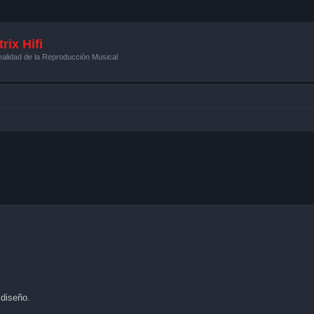
rix Hifi
alidad de la Reproducción Musical
ueda avanzada
diseño.