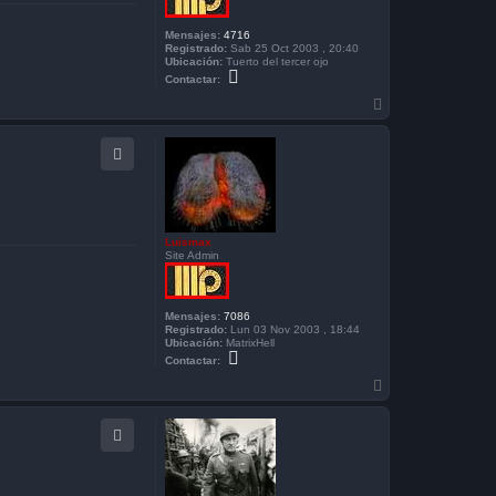
Mensajes:
4716
Registrado:
Sab 25 Oct 2003 , 20:40
Ubicación:
Tuerto del tercer ojo
C
Contactar:
o
n
A
t
r
a
r
c
i
t
b
a
r
a
K
i
r
Luismax
Site Admin
Mensajes:
7086
Registrado:
Lun 03 Nov 2003 , 18:44
Ubicación:
MatrixHell
C
Contactar:
o
n
A
t
r
a
r
c
i
t
b
a
r
a
L
u