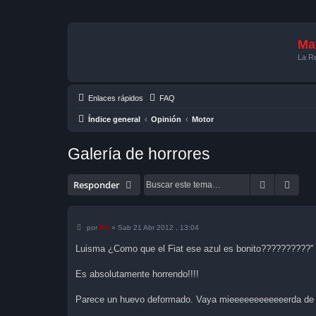
Mat
La Re
Enlaces rápidos
FAQ
Índice general
Opinión
Motor
Galería de horrores
Buscar
Búsq
Responder
M
por
Kir
»
Sab 21 Abr 2012 , 13:04
e
n
Luisma ¿Como que el Fiat ese azul es bonito??????????''
s
a
j
Es absolutamente horrendo!!!!
e
Parece un huevo deformado. Vaya mieeeeeeeeeeeerda de 