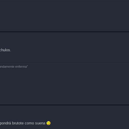
chulos.
fundamente enferma”
te pondrá brutote como suena