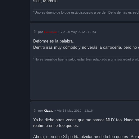
slds, Marcelo
"Uno es dueño de lo que está dispuesto a perder. De lo demás es escl
M
por
Luismax
»
Vie 18 May 2012 , 12:54
e
n
Deforme es la palabra.
s
a
Dentro irás muy cómodo y no verás la carrocería, pero no 
j
e
“No es señal de buena salud estar bien adaptado a una sociedad pro
M
por
Klaatu
»
Vie 18 May 2012 , 13:16
e
n
Ya he dicho otras veces que me parece MUY feo. Hace poco
s
reafirmo en lo feo que es.
a
j
e
Ahora, creo que SÍ podría olvidarme de lo feo que es. Por