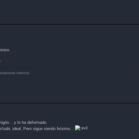
oroso.
8
fundamente enferma”
igón... y lo ha deformado.
/salir, ideal. Pero sigue siendo feísimo...