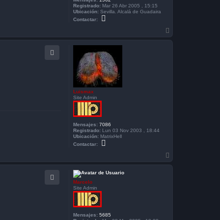
Registrado:
Mar 26 Abr 2005 , 15:15
Ubicación:
Sevilla. Alcalá de Guadaira
C
Contactar:
o
n
A
t
r
a
r
c
i
t
b
a
r
a
d
e
i
v
Luismax
i
Site Admin
s
Mensajes:
7086
Registrado:
Lun 03 Nov 2003 , 18:44
Ubicación:
MatrixHell
C
Contactar:
o
n
A
t
r
a
r
c
i
t
Marcelo
b
a
Site Admin
r
a
L
u
i
s
Mensajes:
5685
m