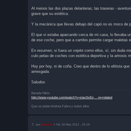
Al menos las dos plazas delanteras; las traseras - avent
grave que su estética.
Y la mecánica que llevas debajo del capó no es moco de pa
El que vi estaba aparcando cerca de mi casa, lo llevaba u
de ese coche, pero que a cambio permite cargar maletas 
En resumen; si fuera un vejete como ellos, sí, sin duda m
culo pelao de coches con estética deportiva y la artrosis
Hoy por hoy, ni de coña. Creo que dentro de lo elitista qu
arriesgada.
Saludos
Barada Nikto
http://www.youtube.com/watch?v=sIaxSxEq ... re=related
Que se jodan Andrea Fabra y todos ellos
M
por
Marcelo
»
Vie 18 May 2012 , 20:19
e