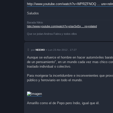
j
http://www.youtube.com/watch?v=WPRZFNOQ ... ure=rel
e
Saludos
Barada Nikto
http://www.youtube.com/watch?v=sIaxSxEq ... re=related
Que se jodan Andrea Fabra y todos ellos
M
por
NEEMO
»
Lun 23 Abr 2012 , 17:27
e
n
Aunque se esfuerce el hombre en hacer automóviles barato
s
de un pensamiento", en un mundo cada vez mas chico con
a
j
traslado individual o colectivo.
e
Para morigerar la incertidumbre e inconvenientes que provo
público y ferroviario en todo el mundo.
Amarillo como el de Pepo pero Indio, igual que él.