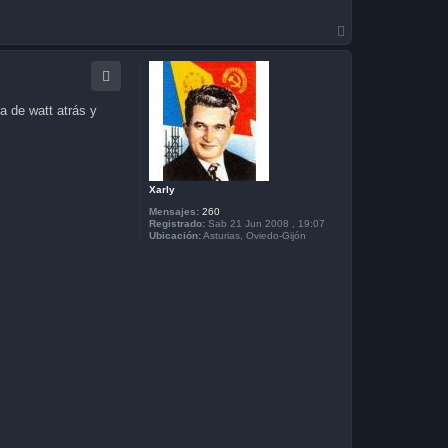
A
r
r
i
b
a
a de watt atrás y
Xarly
Mensajes:
260
Registrado:
Sab 21 Jun 2008 , 19:07
Ubicación:
Asturias, Oviedo-Gijón