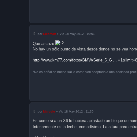
M
por
Luismax
»
Vie 18 May 2012 , 10:51
e
n
Que ascazo
s
a
No hay un sólo punto de vista desde donde no se vea horr
j
e
http://www.km77.com/fotos/BMW/Serie_5_G ... =1&limit=
“No es señal de buena salud estar bien adaptado a una sociedad pro
M
por
Marcelo
»
Vie 18 May 2012 , 11:30
e
n
Es como si a un X6 lo hubiera aplastado un bloque de horm
s
a
Interiormente es la leche, comodísimo. La altura para entrar
j
e