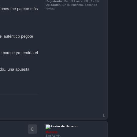
a
Registrado:
Mié 23 Ene 2008 , 12:36
x
Ubicación:
En la trinchera, pasando
nsiones me parece más
revista
el auténtico pegote
 porque ya tendría el
ado...una apuesta
A
r
r
i
Marcelo
b
Site Admin
a