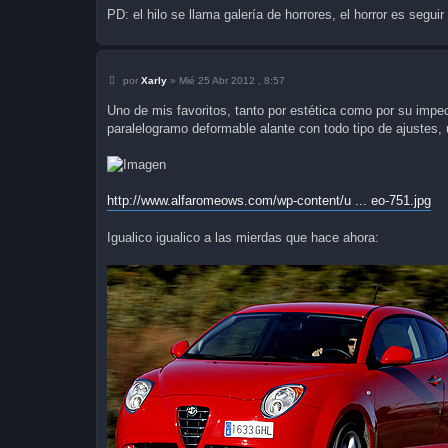
PD: el hilo se llama galería de horrores, el horror es segui
M
por
Xarly
»
Mié 25 Abr 2012 , 8:57
e
n
Uno de mis favoritos, tanto por estética como por su impec
s
paralelogramo deformable alante con todo tipo de ajustes, 
a
j
e
http://www.alfaromeows.com/wp-content/u ... eo-751.jpg
Igualico igualico a las mierdas que hace ahora: