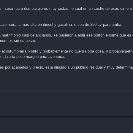
uro - serán para dos pasajeros muy justas, lo cual en un coche de esas dime
vo, será la más alta en diesel y gasolina, o sea de 250 cv para arriba.
n matrimonio casi de ancianos, se pusieron a abrir ese portón enorme que es 
enormes sin esfuerzo.
e acostumbraría pronto y probablemente no querría otra cosa, y probablemetne
 me dejaría poco margen para aventuras.
e es por acabados y precio, está dirigido a un público residual y muy determin