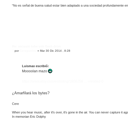
“No es señal de buena salud estar bien adaptado a una sociedad profundamente e
Re: vacuum tube usb flash drive
M
por
Ceregumino
»
Mar 30 Dic 2014 , 8:28
e
n
s
a
Luismax escribió:
j
Moooolan mazo
e
https://www.etsy.com/es/listing/1806258 ... =related-0
¿Amarfilará los bytes?
Cere
When you hear music, after it's over, it's gone in the air. You can never capture it aga
In memorian Eric Dolphy