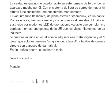
s
La verdad es que no he cogido hábito en este formato de foro y, por e
a
j
aparezco mucho por él. Con el sistema de lista de correo de matrix hif
e
difunto funcionalmente, me encontraba más cómodo.
El vacuum tube flashdrive, de plena estética steampunk, es un capric
Piezas únicas, hechas a mano y con un precio alcanzable. El cátodo 
sustituido por modernos LED de cromatismo variable que cumplen mej
estrictas normas energéticas de la UE que los viejos filamentos de c
indirecto.
Si guardas música en él, el sonido adquiere ese matiz orgánico y el "
glow" que solo los mejores "single ended class A" a triodos de calent
directo son capaces de dar ¡ja!¡ja!.
En fin, coñas aparte, el cacharrín mola.
Saludos a todos.
Manolo
Responder
Volver a “Informática”