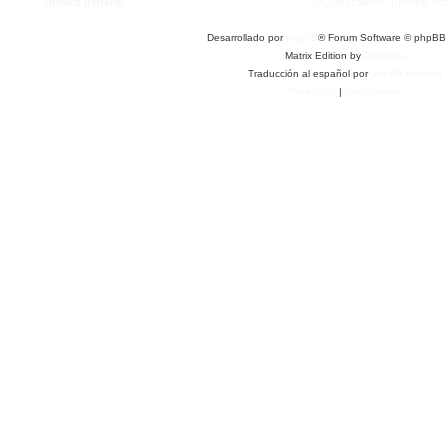
Índice general
Contáctanos
Borrar co
Desarrollado por
phpBB
® Forum Software © phpBB 
Matrix Edition by
Plantillas
Traducción al español por
phpBB España
Privacidad
|
Condiciones