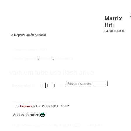
Matrix
Hifi
La Realidad de
la Reproducción Musical
Enlaces rápidos
FAQ
Índice general
Futuro
Informática
vacuum tube usb flash drive
Buscar
Búsqueda avanzada
Responder
vacuum tube usb flash drive
M
por
Luismax
»
Lun 22 Dic 2014 , 13:02
e
n
Moooolan mazo
s
a
j
https://www.etsy.com/es/listing/1806258 ... =related-0
e