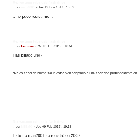
Re: vacuum tube usb flash drive
M
por
man2001
»
Jue 12 Ene 2017 , 16:52
e
n
...no pude resistirme...
s
a
j
e
Re: vacuum tube usb flash drive
M
por
Luismax
»
Mié 01 Feb 2017 , 13:50
e
n
Has pillado uno?
s
a
j
e
“No es señal de buena salud estar bien adaptado a una sociedad profundamente e
Re: vacuum tube usb flash drive
M
por
NEEMO
»
Jue 09 Feb 2017 , 19:13
e
n
Este tío man2001 se registró en 2009.