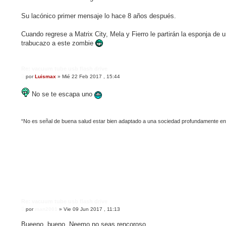
s
a
j
Su lacónico primer mensaje lo hace 8 años después.
e
Cuando regrese a Matrix City, Mela y Fierro le partirán la esponja de 
trabucazo a este zombie
Re: vacuum tube usb flash drive
M
por
Luismax
»
Mié 22 Feb 2017 , 15:44
e
n
No se te escapa uno
s
a
j
e
“No es señal de buena salud estar bien adaptado a una sociedad profundamente e
Re: vacuum tube usb flash drive
M
por
man2001
»
Vie 09 Jun 2017 , 11:13
e
n
Bueeno, bueno, Neemo no seas rencoroso.