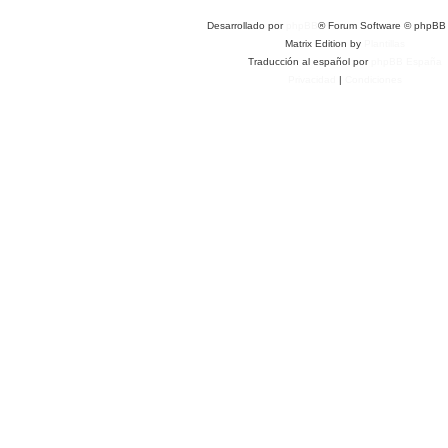
Desarrollado por
phpBB
® Forum Software © phpBB 
Matrix Edition by
Plantillas
Traducción al español por
phpBB España
Privacidad
|
Condiciones