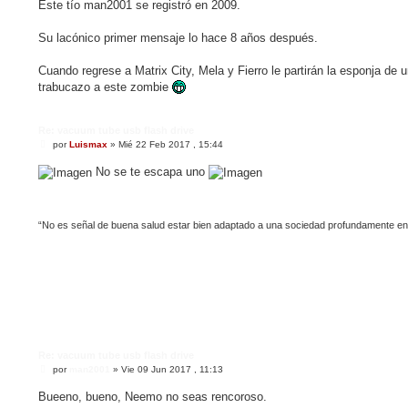
Este tío man2001 se registró en 2009.
s
a
j
Su lacónico primer mensaje lo hace 8 años después.
e
Cuando regrese a Matrix City, Mela y Fierro le partirán la esponja de 
trabucazo a este zombie
Re: vacuum tube usb flash drive
M
por
Luismax
»
Mié 22 Feb 2017 , 15:44
e
n
No se te escapa uno
s
a
j
e
“No es señal de buena salud estar bien adaptado a una sociedad profundamente e
Re: vacuum tube usb flash drive
M
por
man2001
»
Vie 09 Jun 2017 , 11:13
e
n
Bueeno, bueno, Neemo no seas rencoroso.
s