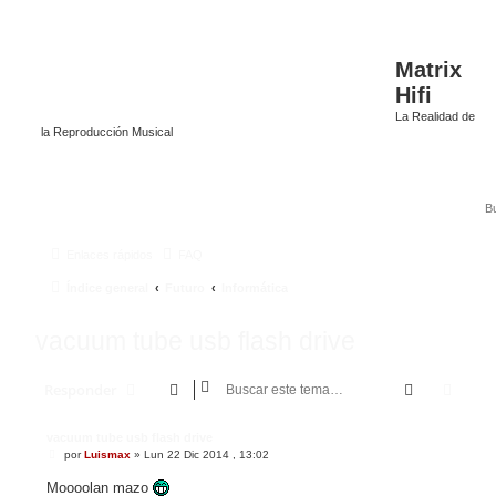
Matrix
Hifi
La Realidad de
la Reproducción Musical
Enlaces rápidos
FAQ
Índice general
Futuro
Informática
vacuum tube usb flash drive
Buscar
Búsq
Responder
vacuum tube usb flash drive
M
por
Luismax
»
Lun 22 Dic 2014 , 13:02
e
n
Moooolan mazo
s