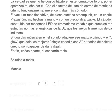
La verdad es que no he cogido hábito en este formato de foro y, por e
a
j
aparezco mucho por él. Con el sistema de lista de correo de matrix hif
e
difunto funcionalmente, me encontraba más cómodo.
El vacuum tube flashdrive, de plena estética steampunk, es un capric
Piezas únicas, hechas a mano y con un precio alcanzable. El cátodo 
sustituido por modernos LED de cromatismo variable que cumplen mej
estrictas normas energéticas de la UE que los viejos filamentos de c
indirecto.
Si guardas música en él, el sonido adquiere ese matiz orgánico y el "
glow" que solo los mejores "single ended class A" a triodos de calent
directo son capaces de dar ¡ja!¡ja!.
En fin, coñas aparte, el cacharrín mola.
Saludos a todos.
Manolo
Responder
Volver a “Informática”
Índice general
Contáctanos
Borrar co