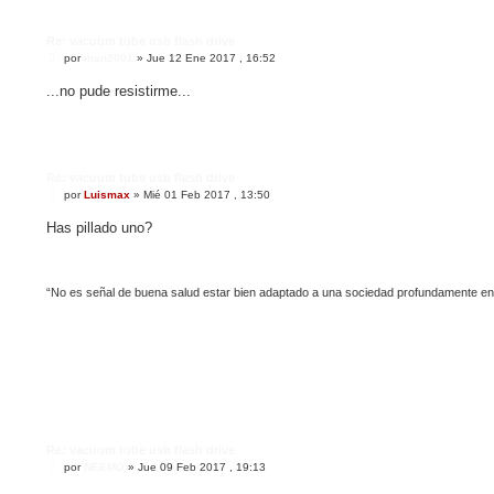
Re: vacuum tube usb flash drive
M
por
man2001
»
Jue 12 Ene 2017 , 16:52
e
n
...no pude resistirme...
s
a
j
e
Re: vacuum tube usb flash drive
M
por
Luismax
»
Mié 01 Feb 2017 , 13:50
e
n
Has pillado uno?
s
a
j
e
“No es señal de buena salud estar bien adaptado a una sociedad profundamente e
Re: vacuum tube usb flash drive
M
por
NEEMO
»
Jue 09 Feb 2017 , 19:13
e
n