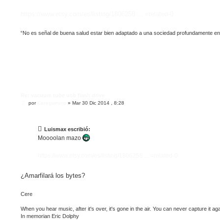
a
j
https://www.etsy.com/es/listing/1806258 ... =related-0
e
“No es señal de buena salud estar bien adaptado a una sociedad profundamente e
Re: vacuum tube usb flash drive
M
por
Ceregumino
»
Mar 30 Dic 2014 , 8:28
e
n
s
a
Luismax escribió:
j
Moooolan mazo
e
https://www.etsy.com/es/listing/1806258 ... =related-0
¿Amarfilará los bytes?
Cere
When you hear music, after it's over, it's gone in the air. You can never capture it aga
In memorian Eric Dolphy