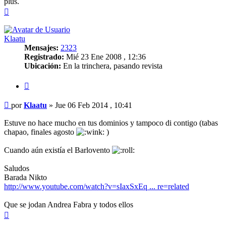
plus.
Arriba
Klaatu
Mensajes:
2323
Registrado:
Mié 23 Ene 2008 , 12:36
Ubicación:
En la trinchera, pasando revista
Citar
Mensaje
por
Klaatu
»
Jue 06 Feb 2014 , 10:41
Estuve no hace mucho en tus dominios y tampoco di contigo (tabas
chapao, finales agosto
)
Cuando aún existía el Barlovento
Saludos
Barada Nikto
http://www.youtube.com/watch?v=sIaxSxEq ... re=related
Que se jodan Andrea Fabra y todos ellos
Arriba