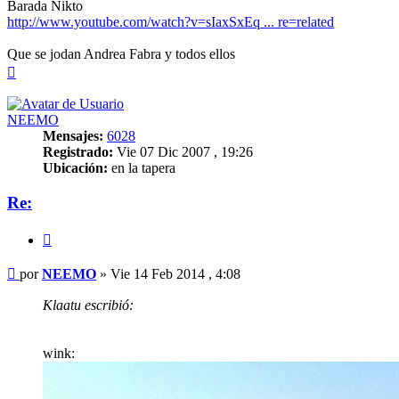
Barada Nikto
http://www.youtube.com/watch?v=sIaxSxEq ... re=related
Que se jodan Andrea Fabra y todos ellos
Arriba
NEEMO
Mensajes:
6028
Registrado:
Vie 07 Dic 2007 , 19:26
Ubicación:
en la tapera
Re:
Citar
Mensaje
por
NEEMO
»
Vie 14 Feb 2014 , 4:08
Klaatu escribió:
wink: