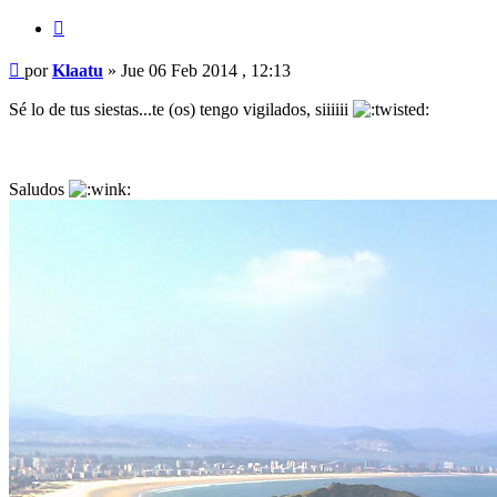
Citar
Mensaje
por
Klaatu
»
Jue 06 Feb 2014 , 12:13
Sé lo de tus siestas...te (os) tengo vigilados, siiiiii
Saludos