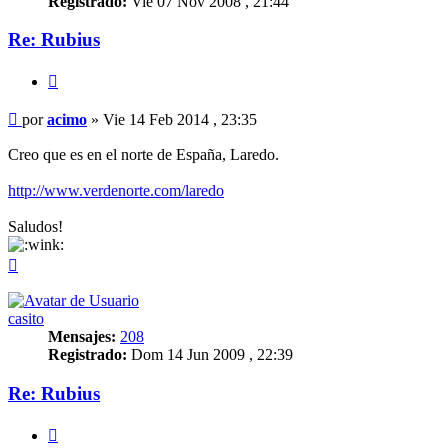
Registrado:
Vie 07 Nov 2008 , 21:44
Re: Rubius
Citar
Mensaje
por
acimo
»
Vie 14 Feb 2014 , 23:35
Creo que es en el norte de España, Laredo.
http://www.verdenorte.com/laredo
Saludos!
Arriba
casito
Mensajes:
208
Registrado:
Dom 14 Jun 2009 , 22:39
Re: Rubius
Citar