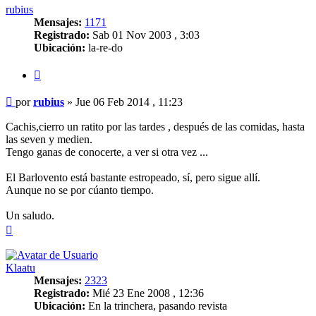
rubius
Mensajes:
1171
Registrado:
Sab 01 Nov 2003 , 3:03
Ubicación:
la-re-do
Citar
Mensaje
por
rubius
»
Jue 06 Feb 2014 , 11:23
Cachis,cierro un ratito por las tardes , después de las comidas, hasta
las seven y medien.
Tengo ganas de conocerte, a ver si otra vez ...
El Barlovento está bastante estropeado, sí, pero sigue allí.
Aunque no se por cúanto tiempo.
Un saludo.
Arriba
Klaatu
Mensajes:
2323
Registrado:
Mié 23 Ene 2008 , 12:36
Ubicación:
En la trinchera, pasando revista