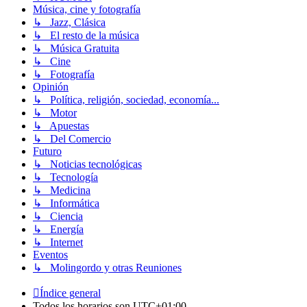
Música, cine y fotografía
↳ Jazz, Clásica
↳ El resto de la música
↳ Música Gratuita
↳ Cine
↳ Fotografía
Opinión
↳ Política, religión, sociedad, economía...
↳ Motor
↳ Apuestas
↳ Del Comercio
Futuro
↳ Noticias tecnológicas
↳ Tecnología
↳ Medicina
↳ Informática
↳ Ciencia
↳ Energía
↳ Internet
Eventos
↳ Molingordo y otras Reuniones
Índice general
Todos los horarios son
UTC+01:00