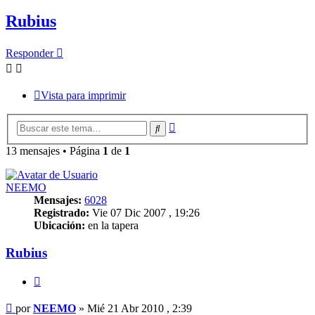
Rubius
Responder
Vista para imprimir
Búsqueda
Buscar
avanzada
13 mensajes • Página
1
de
1
NEEMO
Mensajes:
6028
Registrado:
Vie 07 Dic 2007 , 19:26
Ubicación:
en la tapera
Rubius
Citar
Mensaje
por
NEEMO
»
Mié 21 Abr 2010 , 2:39