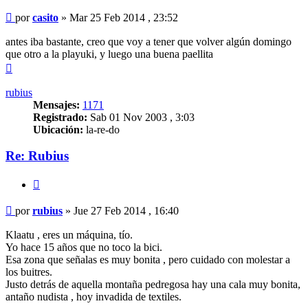
Mensaje
por
casito
»
Mar 25 Feb 2014 , 23:52
antes iba bastante, creo que voy a tener que volver algún domingo
que otro a la playuki, y luego una buena paellita
Arriba
rubius
Mensajes:
1171
Registrado:
Sab 01 Nov 2003 , 3:03
Ubicación:
la-re-do
Re: Rubius
Citar
Mensaje
por
rubius
»
Jue 27 Feb 2014 , 16:40
Klaatu , eres un máquina, tío.
Yo hace 15 años que no toco la bici.
Esa zona que señalas es muy bonita , pero cuidado con molestar a
los buitres.
Justo detrás de aquella montaña pedregosa hay una cala muy bonita,
antaño nudista , hoy invadida de textiles.