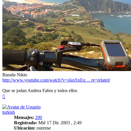
Barada Nikto
http://www.youtube.com/watch?v=sIaxSxEq ... re=related
Que se jodan Andrea Fabra y todos ellos
Arriba
turkish
Mensajes:
290
Registrado:
Mié 17 Dic 2003 , 2:49
Ubicación:
ourense