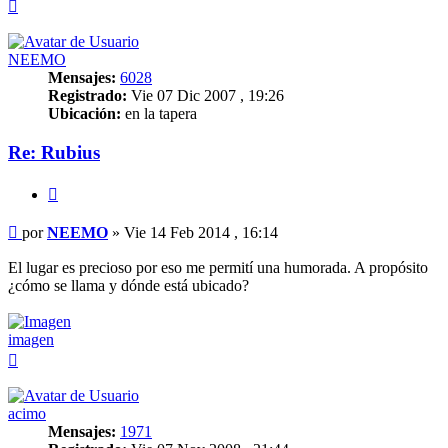
Arriba
NEEMO
Mensajes:
6028
Registrado:
Vie 07 Dic 2007 , 19:26
Ubicación:
en la tapera
Re: Rubius
Citar
Mensaje
por
NEEMO
»
Vie 14 Feb 2014 , 16:14
El lugar es precioso por eso me permití una humorada. A propósito
¿cómo se llama y dónde está ubicado?
imagen
Arriba
acimo
Mensajes:
1971