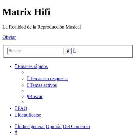
Matrix Hifi
La Realidad de la Reproducción Musical
Obviar
Búsqueda
Buscar
avanzada
Enlaces rápidos
Temas sin respuesta
Temas activos
Buscar
FAQ
Identificarse
Índice general
Opinión
Del Comercio
Buscar