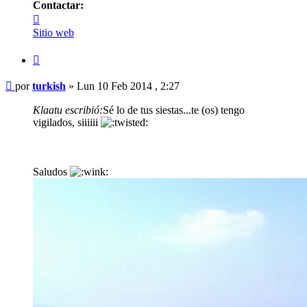
Contactar:
Contactar
turkish
Sitio web
Citar
Mensaje
por
turkish
»
Lun 10 Feb 2014 , 2:27
Klaatu escribió:
Sé lo de tus siestas...te (os) tengo
vigilados, siiiiii
Saludos