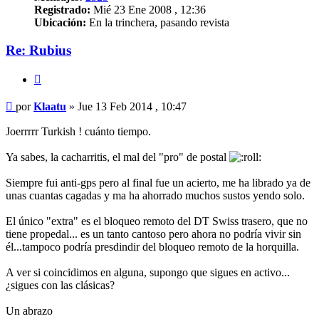
Registrado:
Mié 23 Ene 2008 , 12:36
Ubicación:
En la trinchera, pasando revista
Re: Rubius
Citar
Mensaje
por
Klaatu
»
Jue 13 Feb 2014 , 10:47
Joerrrrr Turkish ! cuánto tiempo.
Ya sabes, la cacharritis, el mal del "pro" de postal
Siempre fui anti-gps pero al final fue un acierto, me ha librado ya de
unas cuantas cagadas y ma ha ahorrado muchos sustos yendo solo.
El único "extra" es el bloqueo remoto del DT Swiss trasero, que no
tiene propedal... es un tanto cantoso pero ahora no podría vivir sin
él...tampoco podría presdindir del bloqueo remoto de la horquilla.
A ver si coincidimos en alguna, supongo que sigues en activo...
¿sigues con las clásicas?
Un abrazo