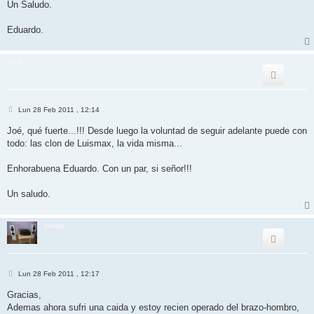
Un Saludo.
Eduardo.
CSO
M
Lun 28 Feb 2011 , 12:14
e
n
Joé, qué fuerte...!!! Desde luego la voluntad de seguir adelante puede con
s
todo: las clon de Luismax, la vida misma...
a
j
e
Enhorabuena Eduardo. Con un par, si señor!!!
Un saludo.
yanga
M
Lun 28 Feb 2011 , 12:17
e
n
Gracias,
s
Ademas ahora sufri una caida y estoy recien operado del brazo-hombro,
a