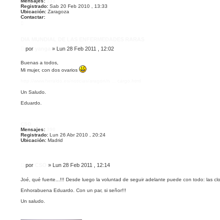
Mensajes:
131
Registrado:
Sab 20 Feb 2010 , 13:33
Ubicación:
Zaragoza
Contactar:
C
o
n
t
DIA MUNDIAL DE LAS ENFERMEDADES RARAS
a
M
por
yanga
»
Lun 28 Feb 2011 , 12:02
c
t
e
a
n
Buenas a todos,
r
s
Mi mujer, con dos ovarios
y
a
a
http://www.heraldo.es/noticias/aragon/n ... cargo.html
n
j
g
e
a
Un Saludo.
Eduardo.
CSO
Mensajes:
390
Registrado:
Lun 26 Abr 2010 , 20:24
Ubicación:
Madrid
M
por
CSO
»
Lun 28 Feb 2011 , 12:14
e
n
Joé, qué fuerte...!!! Desde luego la voluntad de seguir adelante puede con todo: las cl
s
Enhorabuena Eduardo. Con un par, si señor!!!
a
j
Un saludo.
e