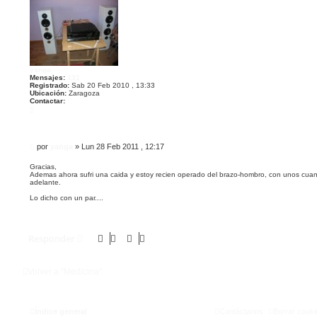
yanga
Mensajes:
131
Registrado:
Sab 20 Feb 2010 , 13:33
Ubicación:
Zaragoza
Contactar:
C
o
n
t
a
M
por
yanga
»
Lun 28 Feb 2011 , 12:17
c
t
e
a
n
Gracias,
r
Ademas ahora sufri una caida y estoy recien operado del brazo-hombro, con unos cuant
s
y
adelante.
a
a
n
j
Lo dicho con un par....
g
e
a
Responder
Volver a “Medicina”
Índice general
Contáctanos
Borrar cooki