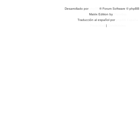
Desarrollado por
phpBB
® Forum Software © phpBB 
Matrix Edition by
Plantillas
Traducción al español por
phpBB España
Privacidad
|
Condiciones