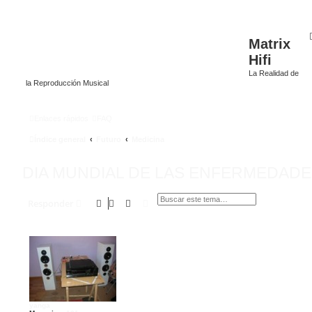
Matrix
Hifi
La Realidad de
la Reproducción Musical
Enlaces rápidos
FAQ
Índice general
Futuro
Medicina
DIA MUNDIAL DE LAS ENFERMEDAD
Buscar
Búsqueda avanzada
Responder
yanga