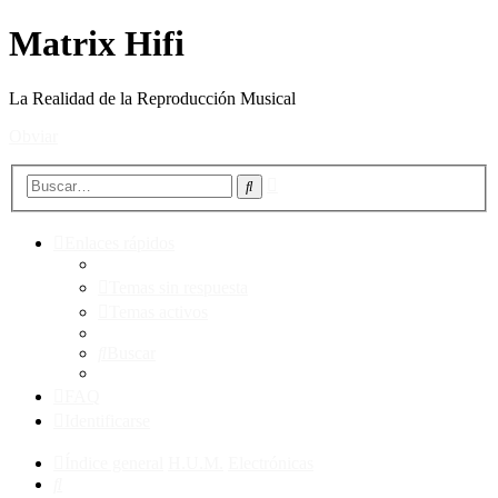
Matrix Hifi
La Realidad de la Reproducción Musical
Obviar
Búsqueda
Buscar
avanzada
Enlaces rápidos
Temas sin respuesta
Temas activos
Buscar
FAQ
Identificarse
Índice general
H.U.M.
Electrónicas
Buscar