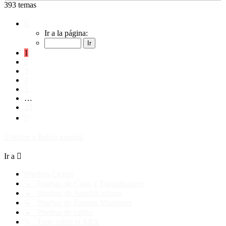
393 temas
Página
1
Ir a la página:
de
20
1
2
3
4
5
…
20
Siguiente
Volver a Índice general
Ir a
Pruebas Ciegas
↳ Pruebas de Cajas y Transductores
↳ Pruebas de Amplificadores
↳ Pruebas de Fuentes Musicales
↳ Pruebas de cables
↳ Todo sobre el ABX