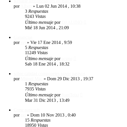
Reparar amplificadores en Barcelona.
por
Albert
»
Lun 02 Jun 2014 , 10:38
3
Respuestas
9243
Vistas
Último mensaje
por
DJ AUDIO
Mié 18 Jun 2014 , 21:09
Ganancias
por
svi
»
Vie 17 Ene 2014 , 9:59
5
Respuestas
11249
Vistas
Último mensaje
por
acimo
Sab 18 Ene 2014 , 18:32
sobre calidad componetes xover pasivos
por
Miguel Mac
»
Dom 29 Dic 2013 , 19:37
1
Respuestas
7935
Vistas
Último mensaje
por
JoanTeixi
Mar 31 Dic 2013 , 13:49
Corte para sub
por
svi
»
Dom 10 Nov 2013 , 0:40
15
Respuestas
18950
Vistas