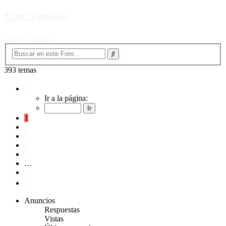
Electrónicas
Nuevo Tema
Búsqueda
Buscar
avanzada
393 temas
Página
1
Ir a la página:
de
20
1
2
3
4
5
…
20
Siguiente
Anuncios
Respuestas
Vistas