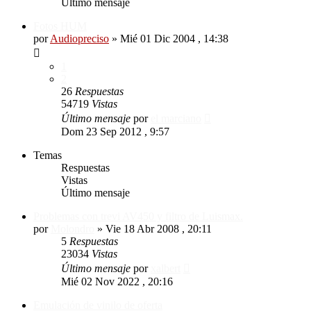
Último mensaje
Fotos HUM
por
Audiopreciso
»
Mié 01 Dic 2004 , 14:38
1
2
26
Respuestas
54719
Vistas
Último mensaje
por
el marciano
Dom 23 Sep 2012 , 9:57
Temas
Respuestas
Vistas
Último mensaje
Problemas con trevi AV450 y filtro de Luismax.
por
Molondro
»
Vie 18 Abr 2008 , 20:11
5
Respuestas
23034
Vistas
Último mensaje
por
xalbert
Mié 02 Nov 2022 , 20:16
Emulación de vinilo de oferta