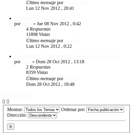
Último mensaje
por
JorgeBCN
Lun 12 Nov 2012 , 20:41
DUDAS ULTRACURVE
por
recoil
»
Jue 08 Nov 2012 , 0:42
4
Respuestas
11898
Vistas
Último mensaje
por
recoil
Lun 12 Nov 2012 , 0:22
Yamaha RXV 773 ha dejado de ser reconocido por mi tv
por
toyin
»
Dom 28 Oct 2012 , 13:18
2
Respuestas
8359
Vistas
Último mensaje
por
toyin
Dom 28 Oct 2012 , 18:48
Nuevo Tema
Mostrar:
Ordenar por:
Dirección: