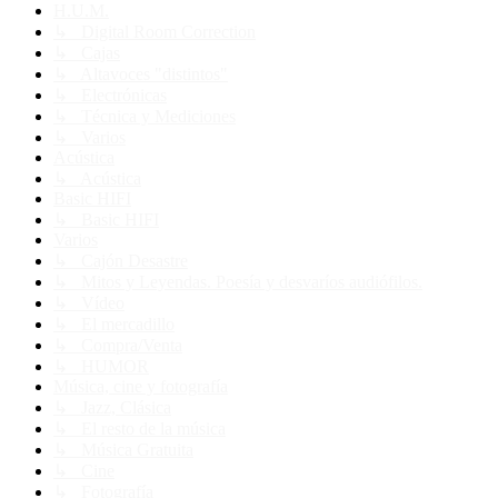
H.U.M.
↳ Digital Room Correction
↳ Cajas
↳ Altavoces "distintos"
↳ Electrónicas
↳ Técnica y Mediciones
↳ Varios
Acústica
↳ Acústica
Basic HIFI
↳ Basic HIFI
Varios
↳ Cajón Desastre
↳ Mitos y Leyendas. Poesía y desvaríos audiófilos.
↳ Vídeo
↳ El mercadillo
↳ Compra/Venta
↳ HUMOR
Música, cine y fotografía
↳ Jazz, Clásica
↳ El resto de la música
↳ Música Gratuita
↳ Cine
↳ Fotografía