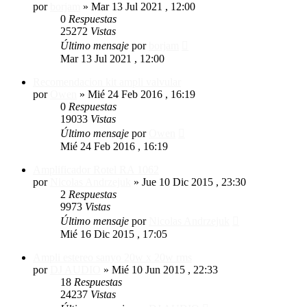
por
borjam
»
Mar 13 Jul 2021 , 12:00
0
Respuestas
25272
Vistas
Último mensaje
por
borjam
Mar 13 Jul 2021 , 12:00
Recomendacion kit ampli valvular
por
Owen
»
Mié 24 Feb 2016 , 16:19
0
Respuestas
19033
Vistas
Último mensaje
por
Owen
Mié 24 Feb 2016 , 16:19
Amplificador Rotel RA 1062
por
Nicolas Andrzejuk
»
Jue 10 Dic 2015 , 23:30
2
Respuestas
9973
Vistas
Último mensaje
por
Nicolas Andrzejuk
Mié 16 Dic 2015 , 17:05
Ampli estereo sanyo 20w x 20w rms
por
DJ AUDIO
»
Mié 10 Jun 2015 , 22:33
18
Respuestas
24237
Vistas