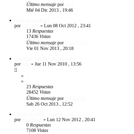
Último mensaje
por
svi
Mié 04 Dic 2013 , 19:46
Filtro de caja PRO
por
NEEMO
»
Lun 08 Oct 2012 , 23:41
13
Respuestas
17436
Vistas
Último mensaje
por
JoanTeixi
Vie 01 Nov 2013 , 20:18
Alternativa (barata) al ultracurve
por
kike
»
Jue 11 Nov 2010 , 13:56
1
2
23
Respuestas
28452
Vistas
Último mensaje
por
hemiutut
Sab 26 Oct 2013 , 12:52
Tarjeta de sonido externa, cual?
por
JorgeBCN
»
Lun 12 Nov 2012 , 20:41
0
Respuestas
7108
Vistas