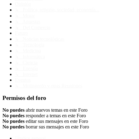
Opinión
↳ Política, religión, sociedad, economía...
↳ Motor
↳ Apuestas
↳ Del Comercio
Futuro
↳ Noticias tecnológicas
↳ Tecnología
↳ Medicina
↳ Informática
↳ Ciencia
↳ Energía
↳ Internet
Eventos
↳ Molingordo y otras Reuniones
Permisos del foro
No puedes
abrir nuevos temas en este Foro
No puedes
responder a temas en este Foro
No puedes
editar sus mensajes en este Foro
No puedes
borrar sus mensajes en este Foro
Índice general