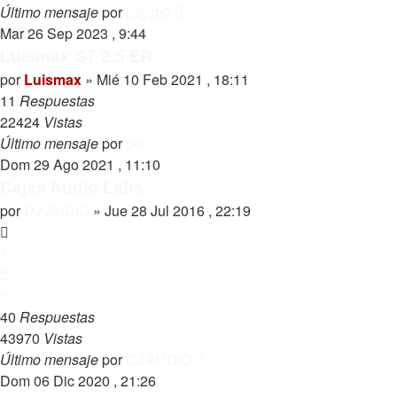
Último mensaje
por
psych0
Mar 26 Sep 2023 , 9:44
Luismax ST 2.5 ER
por
Luismax
»
Mié 10 Feb 2021 , 18:11
11
Respuestas
22424
Vistas
Último mensaje
por
pei
Dom 29 Ago 2021 , 11:10
Cajas Audio Labs
por
DJ AUDIO
»
Jue 28 Jul 2016 , 22:19
1
2
3
40
Respuestas
43970
Vistas
Último mensaje
por
DJ AUDIO
Dom 06 Dic 2020 , 21:26