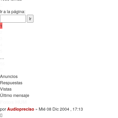
Página
1
Ir a la página:
de
55
1
2
3
4
5
…
55
Siguiente
Anuncios
Respuestas
Vistas
Último mensaje
Fotos HUM
por
Audiopreciso
»
Mié 08 Dic 2004 , 17:13