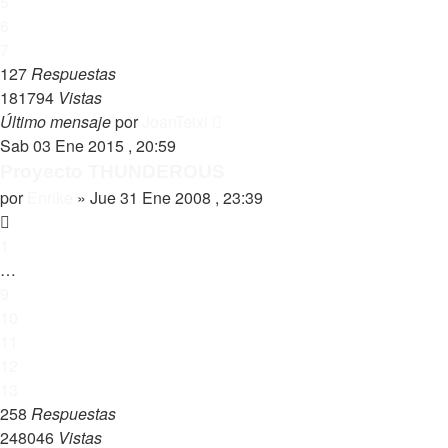
5
6
7
127
Respuestas
181794
Vistas
Último mensaje
por
JoanTeixi
Sab 03 Ene 2015 , 20:59
Proyecto THUNDEROUS
por
Enrike
»
Jue 31 Ene 2008 , 23:39
1
…
9
10
11
12
13
258
Respuestas
248046
Vistas