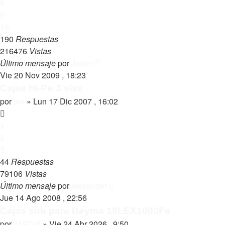
8
9
10
190
Respuestas
216476
Vistas
Último mensaje
por
Javier
Vie 20 Nov 2009 , 18:23
Cajas Hi-Pe 3 vías
por
pei
»
Lun 17 Dic 2007 , 16:02
1
2
3
44
Respuestas
79106
Vistas
Último mensaje
por
alesander
Jue 14 Ago 2008 , 22:56
Cajas sub para Beyma 18LEX1000Fe
por
419718
»
Vie 24 Abr 2026 , 9:50