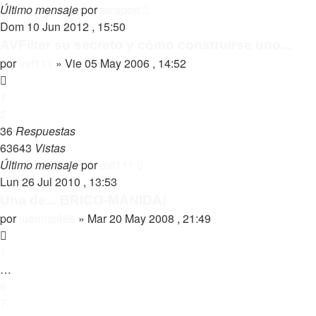
Último mensaje
por
rscsport
Dom 10 Jun 2012 , 15:50
AVFilter su secreto y cómo construirse uno...
por
avf111
»
Vie 05 May 2006 , 14:52
1
2
36
Respuestas
63643
Vistas
Último mensaje
por
avf111
Lun 26 Jul 2010 , 13:53
Una de... BRICO-MANIDA!
por
juanma666
»
Mar 20 May 2008 , 21:49
1
…
6
7