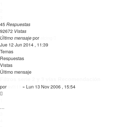
1
2
3
45
Respuestas
92672
Vistas
Último mensaje
por
atcing
Jue 12 Jun 2014 , 11:39
Temas
Respuestas
Vistas
Último mensaje
Filtros serie 2 y 3 vías Recomendación
por
avf111
»
Lun 13 Nov 2006 , 15:54
1
…
3
4