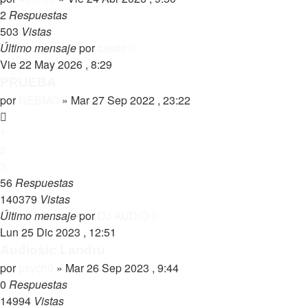
2
Respuestas
503
Vistas
Último mensaje
por
casito
Vie 22 May 2026 , 8:29
PRUEBA
por
NEEMO
»
Mar 27 Sep 2022 , 23:22
1
2
3
56
Respuestas
140379
Vistas
Último mensaje
por
DJ AUDIO
Lun 25 Dic 2023 , 12:51
Audiosic Landru
por
psych0
»
Mar 26 Sep 2023 , 9:44
0
Respuestas
14994
Vistas