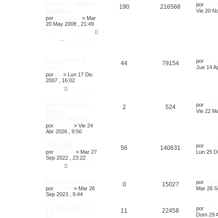
Una de... BRICO-
por
Javie
190
216568
MANIDA!
Vie 20 N
por
juanma666
»
Mar
20 May 2008 , 21:49
1
…
6
7
8
9
10
Cajas Hi-Pe 3
por
ales
44
79154
vías
Jue 14 A
por
pei
»
Lun 17 Dic
2007 , 16:02
1
2
3
Cajas sub para
por
casit
2
524
Beyma
Vie 22 M
18LEX1000Fe
por
419718
»
Vie 24
Abr 2026 , 9:50
PRUEBA
por
DJ A
56
140631
por
NEEMO
»
Mar 27
Lun 25 Di
Sep 2022 , 23:22
1
2
3
Audiosic Landru
por
psyc
0
15027
por
psych0
»
Mar 26
Mar 26 S
Sep 2023 , 9:44
Luismax ST 2.5
por
pei
11
22458
ER
Dom 29 A