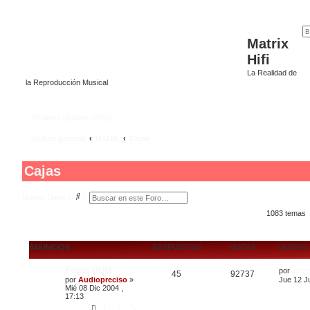
Matrix
Hifi
La Realidad de
la Reproducción Musical
Enlaces rápidos
FAQ
Índice general
H.U.M.
Cajas
Cajas
B
B
Nuevo Tema
u
ú
s
s
1083 temas
c
q
a
u
r
e
d
ANUNCIOS
RESPUESTAS
VISTAS
ÚLTIMO
a
a
Fotos HUM
v
por
atcin
45
92737
a
por
Audiopreciso
»
Jue 12 J
n
Mié 08 Dic 2004 ,
z
17:13
a
1
2
3