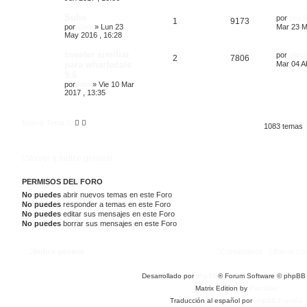
Subs
por
psyc
1
9173
por
Dani
»
Lun 23
Mar 23 M
May 2016 , 16:28
tweeter similiar
por
wito
2
7806
para wharfedale
Mar 04 A
9.6
por
wito
»
Vie 10 Mar
2017 , 13:35
Nuevo Tema
1083 temas
Volver a Índice general
PERMISOS DEL FORO
No puedes
abrir nuevos temas en este Foro
No puedes
responder a temas en este Foro
No puedes
editar sus mensajes en este Foro
No puedes
borrar sus mensajes en este Foro
Índice general
Contáctanos
Borrar co
Desarrollado por
phpBB
® Forum Software © phpBB 
Matrix Edition by
Plantillas
Traducción al español por
phpBB España