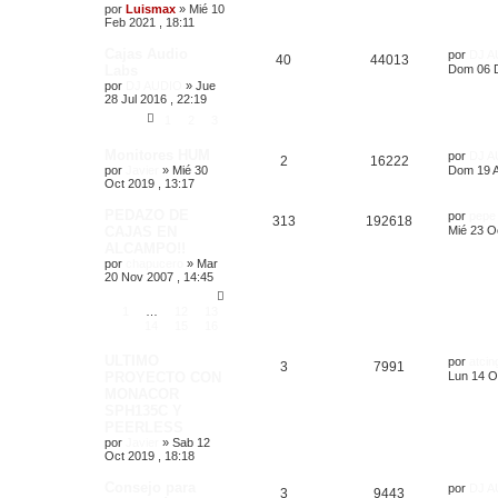
por
Luismax
»
Mié 10
Feb 2021 , 18:11
Cajas Audio
por
DJ A
40
44013
Labs
Dom 06 D
por
DJ AUDIO
»
Jue
28 Jul 2016 , 22:19
1
2
3
Monitores HUM
por
DJ A
2
16222
por
Javier
»
Mié 30
Dom 19 A
Oct 2019 , 13:17
PEDAZO DE
por
pepe
313
192618
CAJAS EN
Mié 23 O
ALCAMPO!!
por
chapucero
»
Mar
20 Nov 2007 , 14:45
1
…
12
13
14
15
16
ULTIMO
por
atcin
3
7991
PROYECTO CON
Lun 14 O
MONACOR
SPH135C Y
PEERLESS
por
Javier
»
Sab 12
Oct 2019 , 18:18
Consejo para
por
DJ A
3
9443