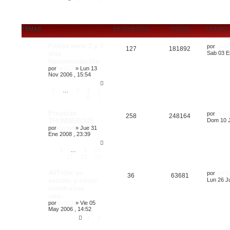
d
a
TEMAS
RESPUESTAS
VISTAS
ÚLTIMO
Filtros serie 2 y 3
por
JoanT
127
181892
vías
Sab 03 E
Recomendación
por
avf111
»
Lun 13
Nov 2006 , 15:54
1
…
3
4
5
6
7
Proyecto
por
rscsp
258
248164
THUNDEROUS
Dom 10 J
por
Enrike
»
Jue 31
Ene 2008 , 23:39
1
…
9
10
11
12
13
AVFilter su
por
avf11
36
63681
secreto y cómo
Lun 26 Ju
construirse
uno...
por
avf111
»
Vie 05
May 2006 , 14:52
1
2