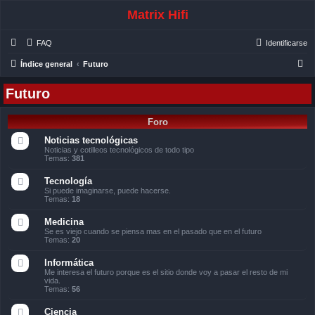
Matrix Hifi
FAQ
Identificarse
B
Índice general
Futuro
u
Futuro
s
c
Foro
a
Noticias tecnológicas
r
Noticias y cotilleos tecnológicos de todo tipo
Temas:
381
Tecnología
Si puede imaginarse, puede hacerse.
Temas:
18
Medicina
Se es viejo cuando se piensa mas en el pasado que en el futuro
Temas:
20
Informática
Me interesa el futuro porque es el sitio donde voy a pasar el resto de mi
vida.
Temas:
56
Ciencia