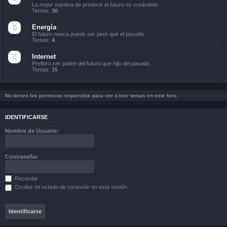
La mejor manera de predecir el futuro es creándolo
Temas:
30
Energía
El futuro nunca puede ser peor que el pasado
Temas:
4
Internet
Prefiero ser padre del futuro que hijo del pasado.
Temas:
15
No tienes los permisos requeridos para ver o leer temas en este foro.
IDENTIFICARSE
Nombre de Usuario:
Contraseña:
Recordar
Ocultar mi estado de conexión en esta sesión