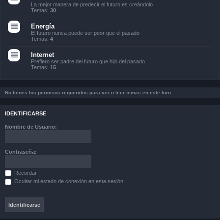
La mejor manera de predecir el futuro es creándolo
Temas:
30
Energía
El futuro nunca puede ser peor que el pasado
Temas:
4
Internet
Prefiero ser padre del futuro que hijo del pasado.
Temas:
15
No tienes los permisos requeridos para ver o leer temas en este foro.
IDENTIFICARSE
Nombre de Usuario:
Contraseña:
Recordar
Ocultar mi estado de conexión en esta sesión