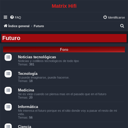
Matrix Hifi
FAQ
Identificarse
B
Índice general
Futuro
u
Futuro
s
c
Foro
a
Noticias tecnológicas
r
Noticias y cotilleos tecnológicos de todo tipo
Temas:
381
Tecnología
Si puede imaginarse, puede hacerse.
Temas:
18
Medicina
Se es viejo cuando se piensa mas en el pasado que en el futuro
Temas:
20
Informática
Me interesa el futuro porque es el sitio donde voy a pasar el resto de mi
vida.
Temas:
56
Ciencia