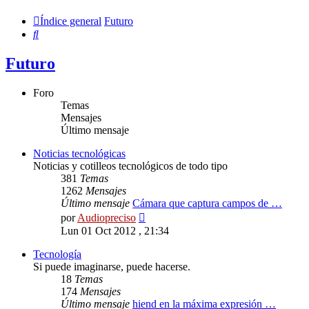
Índice general
Futuro
Buscar
Futuro
Foro
Temas
Mensajes
Último mensaje
Noticias tecnológicas
Noticias y cotilleos tecnológicos de todo tipo
381
Temas
1262
Mensajes
Último mensaje
Cámara que captura campos de …
Ver
por
Audiopreciso
último
Lun 01 Oct 2012 , 21:34
mensaje
Tecnología
Si puede imaginarse, puede hacerse.
18
Temas
174
Mensajes
Último mensaje
hiend en la máxima expresión …