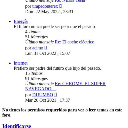
Último mensaje
Re: Nicola Tesla
Ver
por
tirapedonterex
último
Dom 22 May 2022 , 23:31
mensaje
Energía
El futuro nunca puede ser peor que el pasado
4
Temas
51
Mensajes
Último mensaje
Re: El coche eléctrico
Ver
por
acimo
último
Lun 31 Oct 2022 , 15:07
mensaje
Internet
Prefiero ser padre del futuro que hijo del pasado.
15
Temas
91
Mensajes
Último mensaje
Re: CHROME: EL SUPER
NAVEGADO…
Ver
por
DUUMBO
último
Mar 26 Oct 2021 , 17:37
mensaje
No tienes los permisos requeridos para ver o leer temas en este
foro.
Identificarse