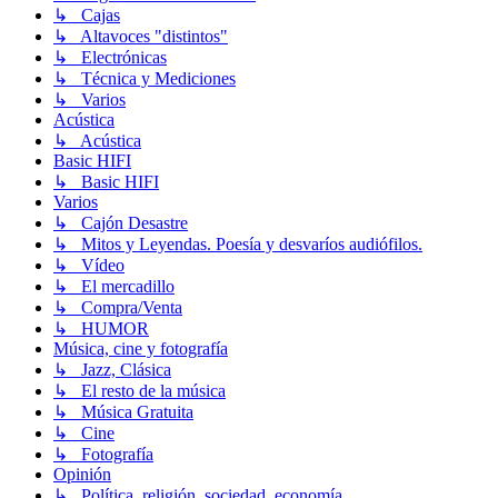
↳ Cajas
↳ Altavoces "distintos"
↳ Electrónicas
↳ Técnica y Mediciones
↳ Varios
Acústica
↳ Acústica
Basic HIFI
↳ Basic HIFI
Varios
↳ Cajón Desastre
↳ Mitos y Leyendas. Poesía y desvaríos audiófilos.
↳ Vídeo
↳ El mercadillo
↳ Compra/Venta
↳ HUMOR
Música, cine y fotografía
↳ Jazz, Clásica
↳ El resto de la música
↳ Música Gratuita
↳ Cine
↳ Fotografía
Opinión
↳ Política, religión, sociedad, economía...