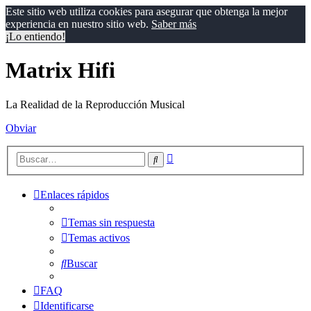
Este sitio web utiliza cookies para asegurar que obtenga la mejor
experiencia en nuestro sitio web.
Saber más
¡Lo entiendo!
Matrix Hifi
La Realidad de la Reproducción Musical
Obviar
Búsqueda
Buscar
avanzada
Enlaces rápidos
Temas sin respuesta
Temas activos
Buscar
FAQ
Identificarse