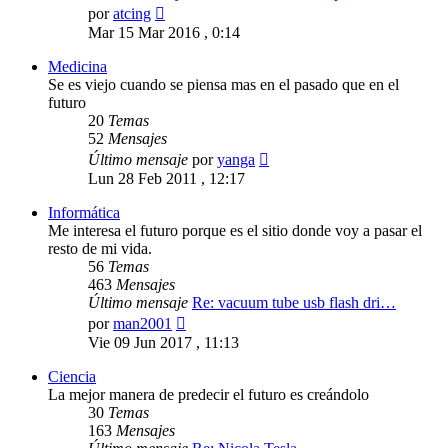
Ver
por
atcing
último
Mar 15 Mar 2016 , 0:14
mensaje
Medicina
Se es viejo cuando se piensa mas en el pasado que en el
futuro
20
Temas
52
Mensajes
Ver
Último mensaje
por
yanga
último
Lun 28 Feb 2011 , 12:17
mensaje
Informática
Me interesa el futuro porque es el sitio donde voy a pasar el
resto de mi vida.
56
Temas
463
Mensajes
Último mensaje
Re: vacuum tube usb flash dri…
Ver
por
man2001
último
Vie 09 Jun 2017 , 11:13
mensaje
Ciencia
La mejor manera de predecir el futuro es creándolo
30
Temas
163
Mensajes