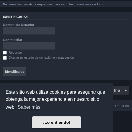
No tienes los permisos requeridos para ver o leer temas en este foro.
IDENTIFICARSE
Nombre de Usuario:
Contraseña:
Recordar
Ocultar mi estado de conexión en esta sesión
Ir a
Este sitio web utiliza cookies para asegurar que
obtenga la mejor experiencia en nuestro sitio
Índice general
Todos los horarios son
UTC+01:00
web.
Saber más
Desarrollado por
phpBB
® Forum Software © phpBB Limited
¡Lo entiendo!
Matrix Edition by
Plantillas
Traducción al español por
phpBB España