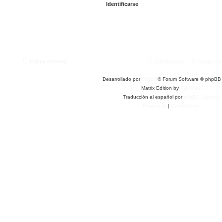
Índice general
Contáctanos
Borrar co
Desarrollado por
phpBB
® Forum Software © phpBB 
Matrix Edition by
Plantillas
Traducción al español por
phpBB España
Privacidad
|
Condiciones