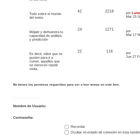
Motor
Re: Re:
42
2218
por
Luis
Todo sobre el mundo
Mar 25 S
del motor.
Apuestas
Re: Barç
24
1271
por
Enrik
Mójate y demuestra tu
Mar 17 M
capacidad de análisis
y predicción
Del Comercio
Re: Rub
22
116
por
rubiu
Es decir, sitios que os
Jue 27 F
gusten para ir a
comer, aquellos que
se merecen repetir
visita.
No tienes los permisos requeridos para ver o leer temas en este foro.
IDENTIFICARSE
Nombre de Usuario:
Contraseña:
Recordar
Ocultar mi estado de conexión en esta sesión