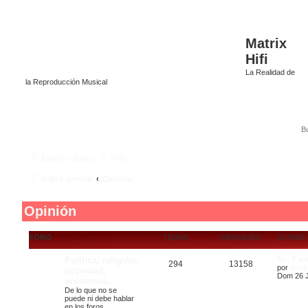
Matrix
Hifi
La Realidad de
la Reproducción Musical
Enlaces rápidos
FAQ
Índice general
Opinión
Opinión
FORO
TEMAS
MENSAJES
ÚLTIMO
Política, religión,
Re: Y es
294
13158
por
Enrik
sociedad,
Dom 26 J
economía...
De lo que no se
puede ni debe hablar
en los foros