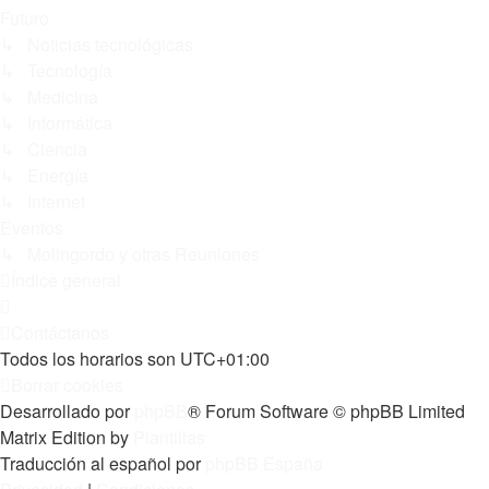
Futuro
↳ Noticias tecnológicas
↳ Tecnología
↳ Medicina
↳ Informática
↳ Ciencia
↳ Energía
↳ Internet
Eventos
↳ Molingordo y otras Reuniones
Índice general
Contáctanos
Todos los horarios son
UTC+01:00
Borrar cookies
Desarrollado por
phpBB
® Forum Software © phpBB Limited
Matrix Edition by
Plantillas
Traducción al español por
phpBB España