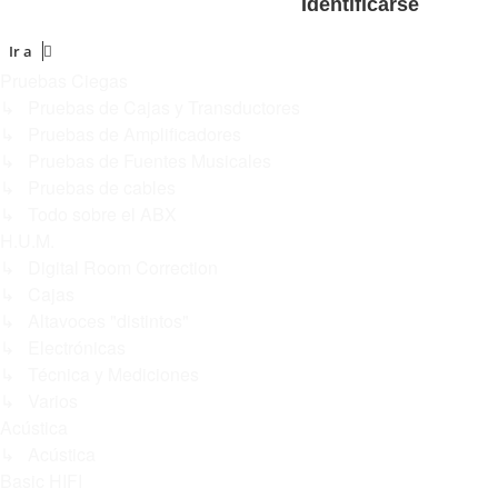
Ir a
Pruebas Ciegas
↳ Pruebas de Cajas y Transductores
↳ Pruebas de Amplificadores
↳ Pruebas de Fuentes Musicales
↳ Pruebas de cables
↳ Todo sobre el ABX
H.U.M.
↳ Digital Room Correction
↳ Cajas
↳ Altavoces "distintos"
↳ Electrónicas
↳ Técnica y Mediciones
↳ Varios
Acústica
↳ Acústica
Basic HIFI