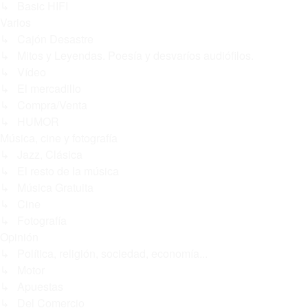
↳ Basic HIFI
Varios
↳ Cajón Desastre
↳ Mitos y Leyendas. Poesía y desvaríos audiófilos.
↳ Vídeo
↳ El mercadillo
↳ Compra/Venta
↳ HUMOR
Música, cine y fotografía
↳ Jazz, Clásica
↳ El resto de la música
↳ Música Gratuita
↳ Cine
↳ Fotografía
Opinión
↳ Política, religión, sociedad, economía...
↳ Motor
↳ Apuestas
↳ Del Comercio