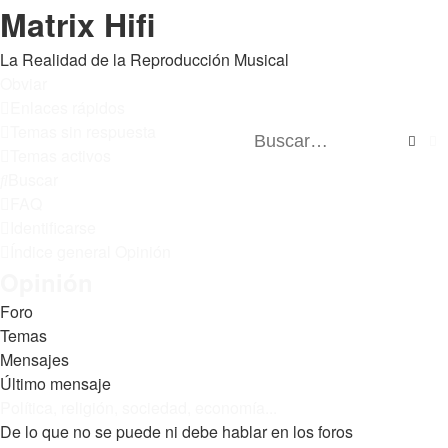
Matrix Hifi
La Realidad de la Reproducción Musical
Obviar
Enlaces rápidos
Temas sin respuesta
Busc
B
Temas activos
Buscar
FAQ
Identificarse
Índice general
Opinión
Opinión
Foro
Temas
Mensajes
Último mensaje
Política, religión, sociedad, economía...
De lo que no se puede ni debe hablar en los foros