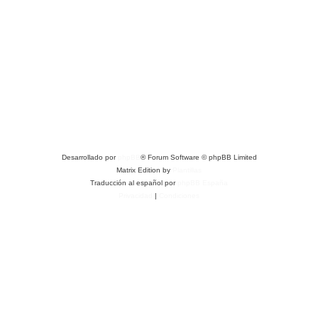
Desarrollado por
phpBB
® Forum Software © phpBB Limited
Matrix Edition by
Plantillas
Traducción al español por
phpBB España
Privacidad
|
Condiciones