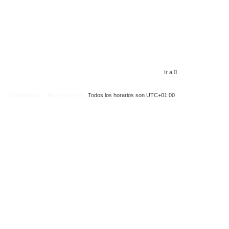
a
j
e
Ir a
Contáctanos
Borrar cookies
Todos los horarios son
UTC+01:00