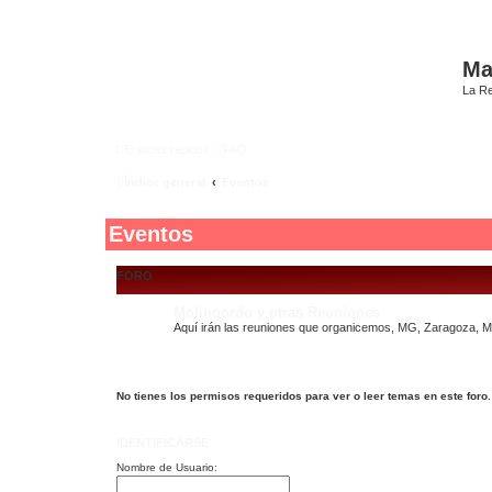
Mat
La Re
Enlaces rápidos
FAQ
Índice general
Eventos
Eventos
FORO
Molingordo y otras Reuniones
Aquí irán las reuniones que organicemos, MG, Zaragoza, Ma
No tienes los permisos requeridos para ver o leer temas en este foro.
IDENTIFICARSE
Nombre de Usuario: