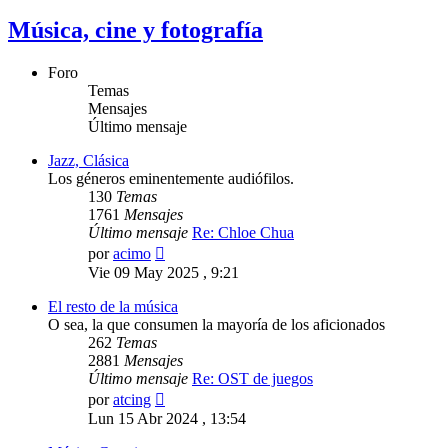
Música, cine y fotografía
Foro
Temas
Mensajes
Último mensaje
Jazz, Clásica
Los géneros eminentemente audiófilos.
130
Temas
1761
Mensajes
Último mensaje
Re: Chloe Chua
Ver
por
acimo
último
Vie 09 May 2025 , 9:21
mensaje
El resto de la música
O sea, la que consumen la mayoría de los aficionados
262
Temas
2881
Mensajes
Último mensaje
Re: OST de juegos
Ver
por
atcing
último
Lun 15 Abr 2024 , 13:54
mensaje