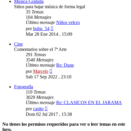
Música Gratuita
Sitios para bajar música de forma legal
35
Temas
104
Mensajes
Último mensaje
Niños velcro
Ver
por
bubu_54
último
Mar 28 Ene 2014 , 15:09
mensaje
Cine
Comentarios sobre el 7ª Arte
291
Temas
3540
Mensajes
Último mensaje
Re: Dune
Ver
por
Marcelo
último
Sab 17 Sep 2022 , 23:10
mensaje
Fotografía
119
Temas
3029
Mensajes
Último mensaje
Re: CLASICOS EN EL JARAMA
Ver
por
casito
último
Dom 02 Jul 2017 , 15:38
mensaje
No tienes los permisos requeridos para ver o leer temas en este
foro.