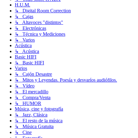
H.U.M.
↳ Digital Room Correction
↳ Cajas
↳ Altavoces "distintos"
↳ Electrónicas
↳ Técnica y Mediciones
↳ Varios
Acústica
↳ Acústica
Basic HIFI
↳ Basic HIFI
Varios
↳ Cajón Desastre
↳ Mitos y Leyendas. Poesía y desvaríos audiófilos.
↳ Vídeo
↳ El mercadillo
↳ Compra/Venta
↳ HUMOR
Música, cine y fotografía
↳ Jazz, Clásica
↳ El resto de la música
↳ Música Gratuita
↳ Cine