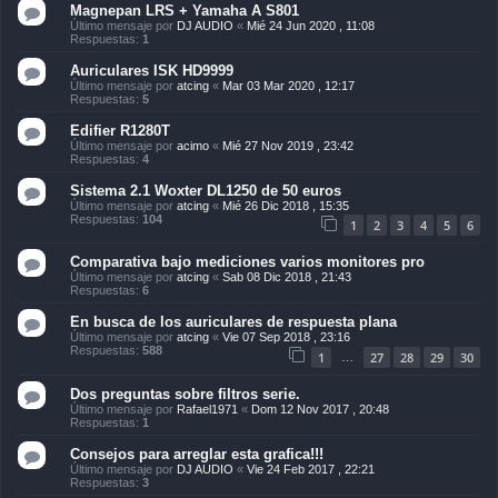
Magnepan LRS + Yamaha A S801
Último mensaje por
DJ AUDIO
«
Mié 24 Jun 2020 , 11:08
Respuestas:
1
Auriculares ISK HD9999
Último mensaje por
atcing
«
Mar 03 Mar 2020 , 12:17
Respuestas:
5
Edifier R1280T
Último mensaje por
acimo
«
Mié 27 Nov 2019 , 23:42
Respuestas:
4
Sistema 2.1 Woxter DL1250 de 50 euros
Último mensaje por
atcing
«
Mié 26 Dic 2018 , 15:35
Respuestas:
104
1
2
3
4
5
6
Comparativa bajo mediciones varios monitores pro
Último mensaje por
atcing
«
Sab 08 Dic 2018 , 21:43
Respuestas:
6
En busca de los auriculares de respuesta plana
Último mensaje por
atcing
«
Vie 07 Sep 2018 , 23:16
Respuestas:
588
1
27
28
29
30
…
Dos preguntas sobre filtros serie.
Último mensaje por
Rafael1971
«
Dom 12 Nov 2017 , 20:48
Respuestas:
1
Consejos para arreglar esta grafica!!!
Último mensaje por
DJ AUDIO
«
Vie 24 Feb 2017 , 22:21
Respuestas:
3