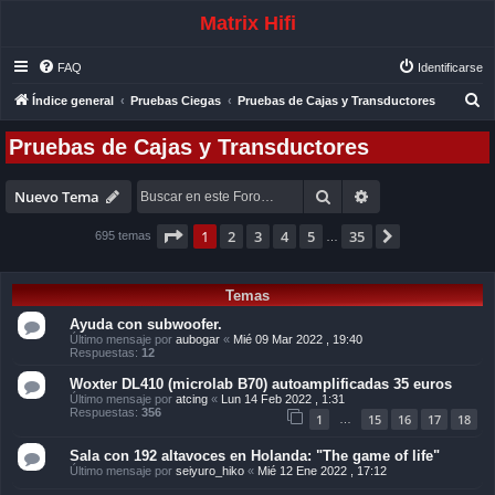
Matrix Hifi
FAQ
Identificarse
B
Índice general
Pruebas Ciegas
Pruebas de Cajas y Transductores
u
Pruebas de Cajas y Transductores
s
c
Buscar
Búsqueda avanza
Nuevo Tema
a
Página
1
de
35
r
1
2
3
4
5
35
Siguiente
695 temas
…
Temas
Ayuda con subwoofer.
Último mensaje por
aubogar
«
Mié 09 Mar 2022 , 19:40
Respuestas:
12
Woxter DL410 (microlab B70) autoamplificadas 35 euros
Último mensaje por
atcing
«
Lun 14 Feb 2022 , 1:31
Respuestas:
356
1
15
16
17
18
…
Sala con 192 altavoces en Holanda: "The game of life"
Último mensaje por
seiyuro_hiko
«
Mié 12 Ene 2022 , 17:12