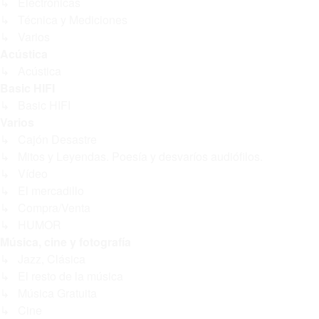
↳ Electrónicas
↳ Técnica y Mediciones
↳ Varios
Acústica
↳ Acústica
Basic HIFI
↳ Basic HIFI
Varios
↳ Cajón Desastre
↳ Mitos y Leyendas. Poesía y desvaríos audiófilos.
↳ Vídeo
↳ El mercadillo
↳ Compra/Venta
↳ HUMOR
Música, cine y fotografía
↳ Jazz, Clásica
↳ El resto de la música
↳ Música Gratuita
↳ Cine