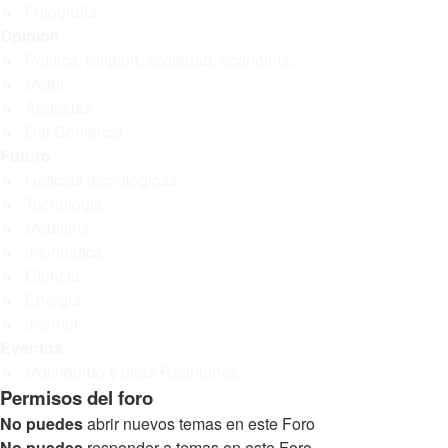
↳ Fotografía
Opinión
↳ Política, religión, sociedad, economía...
↳ Motor
↳ Apuestas
↳ Del Comercio
Futuro
↳ Noticias tecnológicas
↳ Tecnología
↳ Medicina
↳ Informática
↳ Ciencia
↳ Energía
↳ Internet
Eventos
↳ Molingordo y otras Reuniones
Permisos del foro
No puedes
abrir nuevos temas en este Foro
No puedes
responder a temas en este Foro