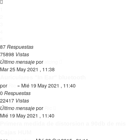
1
2
3
4
5
87
Respuestas
75898
Vistas
Último mensaje
por
atcing
Mar 25 May 2021 , 11:38
Auriculares "In Ear" bluetooth
por
Ric
»
Mié 19 May 2021 , 11:40
0
Respuestas
22417
Vistas
Último mensaje
por
Ric
Mié 19 May 2021 , 11:40
Primera medida de distorsion a 90db de mis
Cajas HUM