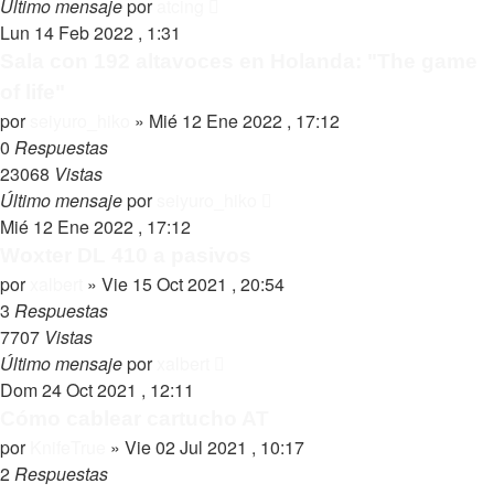
Último mensaje
por
atcing
Lun 14 Feb 2022 , 1:31
Sala con 192 altavoces en Holanda: "The game
of life"
por
seiyuro_hiko
»
Mié 12 Ene 2022 , 17:12
0
Respuestas
23068
Vistas
Último mensaje
por
seiyuro_hiko
Mié 12 Ene 2022 , 17:12
Woxter DL 410 a pasivos
por
xalbert
»
Vie 15 Oct 2021 , 20:54
3
Respuestas
7707
Vistas
Último mensaje
por
xalbert
Dom 24 Oct 2021 , 12:11
Cómo cablear cartucho AT
por
KnifeTrue
»
Vie 02 Jul 2021 , 10:17
2
Respuestas