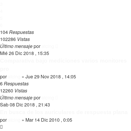
3
4
5
6
104
Respuestas
102286
Vistas
Último mensaje
por
atcing
Mié 26 Dic 2018 , 15:35
Comparativa bajo mediciones varios monitores
pro
por
atcing
»
Jue 29 Nov 2018 , 14:05
6
Respuestas
12260
Vistas
Último mensaje
por
atcing
Sab 08 Dic 2018 , 21:43
En busca de los auriculares de respuesta plana
por
atcing
»
Mar 14 Dic 2010 , 0:05