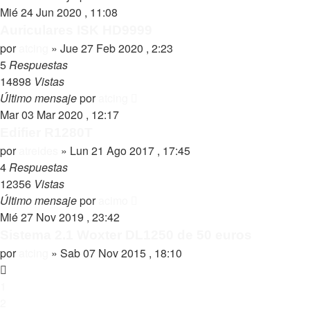
Mié 24 Jun 2020 , 11:08
Auriculares ISK HD9999
por
atcing
»
Jue 27 Feb 2020 , 2:23
5
Respuestas
14898
Vistas
Último mensaje
por
atcing
Mar 03 Mar 2020 , 12:17
Edifier R1280T
por
atreides
»
Lun 21 Ago 2017 , 17:45
4
Respuestas
12356
Vistas
Último mensaje
por
acimo
Mié 27 Nov 2019 , 23:42
Sistema 2.1 Woxter DL1250 de 50 euros
por
atcing
»
Sab 07 Nov 2015 , 18:10
1
2