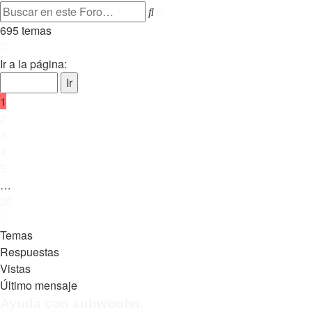
Buscar
Búsqueda
avanzada
695 temas
Página
1
Ir a la página:
de
35
1
2
3
4
5
…
35
Siguiente
Temas
Respuestas
Vistas
Último mensaje
Ayuda con subwoofer.