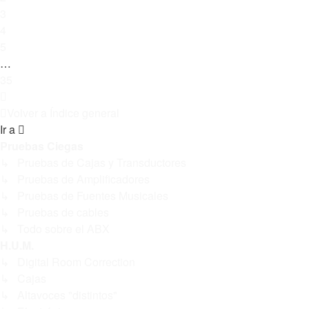
3
4
5
…
35
Siguiente
Volver a Índice general
Ir a
Pruebas Ciegas
↳ Pruebas de Cajas y Transductores
↳ Pruebas de Amplificadores
↳ Pruebas de Fuentes Musicales
↳ Pruebas de cables
↳ Todo sobre el ABX
H.U.M.
↳ Digital Room Correction
↳ Cajas
↳ Altavoces "distintos"