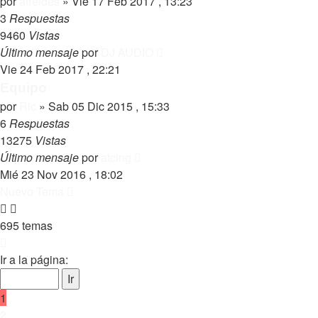
por
atreides
»
Vie 17 Feb 2017 , 13:23
3
Respuestas
9460
Vistas
Último mensaje
por
DJ AUDIO
Vie 24 Feb 2017 , 22:21
Equipo
por
Ric
»
Sab 05 Dic 2015 , 15:33
6
Respuestas
13275
Vistas
Último mensaje
por
atcing
Mié 23 Nov 2016 , 18:02
Nuevo Tema
695 temas
Página
1
Ir a la página:
de
35
1
2