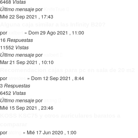
6468
Vistas
Último mensaje
por
KnifeTrue
Mié 22 Sep 2021 , 17:43
Alguna caja similar a las Infinity B20?
por
xalbert
»
Dom 29 Ago 2021 , 11:00
16
Respuestas
11552
Vistas
Último mensaje
por
xalbert
Mar 21 Sep 2021 , 10:10
Recomendacion cajas para pc en sala de 20 m2
por
atreides
»
Dom 12 Sep 2021 , 8:44
3
Respuestas
6452
Vistas
Último mensaje
por
atcing
Mié 15 Sep 2021 , 23:46
KOSS KSC75 y otros auriculares baratos a
comparar
por
atcing
»
Mié 17 Jun 2020 , 1:00