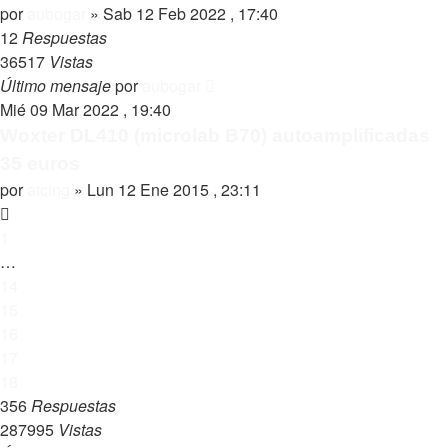
por
aubogar
»
Sab 12 Feb 2022 , 17:40
12
Respuestas
36517
Vistas
Último mensaje
por
aubogar
Mié 09 Mar 2022 , 19:40
Woxter DL410 (microlab B70) autoamplificadas
35 euros
por
atcing
»
Lun 12 Ene 2015 , 23:11
1
…
14
15
16
17
18
356
Respuestas
287995
Vistas