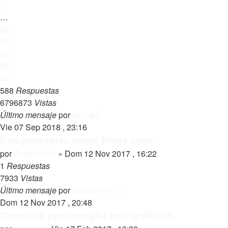
1
…
26
27
28
29
30
588
Respuestas
6796873
Vistas
Último mensaje
por
atcing
Vie 07 Sep 2018 , 23:16
Dos preguntas sobre filtros serie.
por
Rafael1971
»
Dom 12 Nov 2017 , 16:22
1
Respuestas
7933
Vistas
Último mensaje
por
Rafael1971
Dom 12 Nov 2017 , 20:48
Consejos para arreglar esta grafica!!!