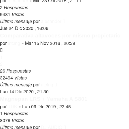
por
alesander
»
Mié 28 Oct 2015 , 21:11
2
Respuestas
9481
Vistas
Último mensaje
por
alesander
Jue 24 Dic 2020 , 16:06
Comparativa altavoces por mismo propietario
por
atcing
»
Mar 15 Nov 2016 , 20:39
1
2
26
Respuestas
32494
Vistas
Último mensaje
por
atcing
Lun 14 Dic 2020 , 21:30
Magnepan LRS + Yamaha A S801
por
TDK
»
Lun 09 Dic 2019 , 23:45
1
Respuestas
8079
Vistas
Último mensaje
por
DJ AUDIO