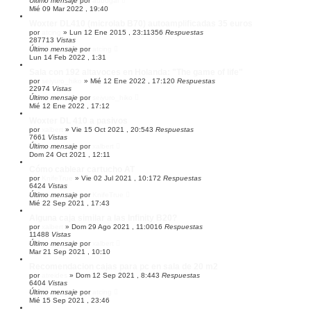
Último mensaje
por
aubogar
d
Mié 09 Mar 2022 , 19:40
a
Woxter DL410 (microlab B70) autoamplificadas 35 euros
por
atcing
»
Lun 12 Ene 2015 , 23:11
356
Respuestas
287713
Vistas
Último mensaje
por
atcing
Lun 14 Feb 2022 , 1:31
Sala con 192 altavoces en Holanda: "The game of life"
por
seiyuro_hiko
»
Mié 12 Ene 2022 , 17:12
0
Respuestas
22974
Vistas
Último mensaje
por
seiyuro_hiko
Mié 12 Ene 2022 , 17:12
Woxter DL 410 a pasivos
por
xalbert
»
Vie 15 Oct 2021 , 20:54
3
Respuestas
7661
Vistas
Último mensaje
por
xalbert
Dom 24 Oct 2021 , 12:11
Cómo cablear cartucho AT
por
KnifeTrue
»
Vie 02 Jul 2021 , 10:17
2
Respuestas
6424
Vistas
Último mensaje
por
KnifeTrue
Mié 22 Sep 2021 , 17:43
Alguna caja similar a las Infinity B20?
por
xalbert
»
Dom 29 Ago 2021 , 11:00
16
Respuestas
11488
Vistas
Último mensaje
por
xalbert
Mar 21 Sep 2021 , 10:10
Recomendacion cajas para pc en sala de 20 m2
por
atreides
»
Dom 12 Sep 2021 , 8:44
3
Respuestas
6404
Vistas
Último mensaje
por
atcing
Mié 15 Sep 2021 , 23:46