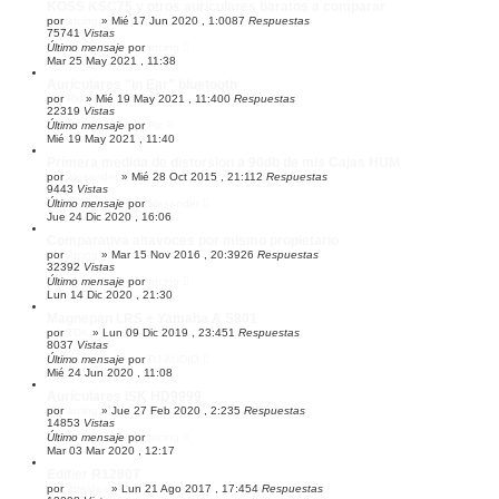
KOSS KSC75 y otros auriculares baratos a comparar
por
atcing
»
Mié 17 Jun 2020 , 1:00
87
Respuestas
75741
Vistas
Último mensaje
por
atcing
Mar 25 May 2021 , 11:38
Auriculares "In Ear" bluetooth
por
Ric
»
Mié 19 May 2021 , 11:40
0
Respuestas
22319
Vistas
Último mensaje
por
Ric
Mié 19 May 2021 , 11:40
Primera medida de distorsion a 90db de mis Cajas HUM
por
alesander
»
Mié 28 Oct 2015 , 21:11
2
Respuestas
9443
Vistas
Último mensaje
por
alesander
Jue 24 Dic 2020 , 16:06
Comparativa altavoces por mismo propietario
por
atcing
»
Mar 15 Nov 2016 , 20:39
26
Respuestas
32392
Vistas
Último mensaje
por
atcing
Lun 14 Dic 2020 , 21:30
Magnepan LRS + Yamaha A S801
por
TDK
»
Lun 09 Dic 2019 , 23:45
1
Respuestas
8037
Vistas
Último mensaje
por
DJ AUDIO
Mié 24 Jun 2020 , 11:08
Auriculares ISK HD9999
por
atcing
»
Jue 27 Feb 2020 , 2:23
5
Respuestas
14853
Vistas
Último mensaje
por
atcing
Mar 03 Mar 2020 , 12:17
Edifier R1280T
por
atreides
»
Lun 21 Ago 2017 , 17:45
4
Respuestas