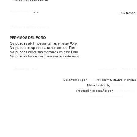
Nuevo Tema
695 temas
Volver a Índice general
PERMISOS DEL FORO
No puedes
abrir nuevos temas en este Foro
No puedes
responder a temas en este Foro
No puedes
editar sus mensajes en este Foro
No puedes
borrar sus mensajes en este Foro
Índice general
Contáctanos
Borrar co
Desarrollado por
phpBB
® Forum Software © phpBB 
Matrix Edition by
Plantillas
Traducción al español por
phpBB España
Privacidad
|
Condiciones