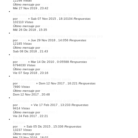
12298
Vistas
Último mensaje
por
acimo
Mié 27 Nov 2019 , 23:42
Sistema 2.1 Woxter DL1250 de 50 euros
por
atcing
»
Sab 07 Nov 2015 , 18:10
104
Respuestas
102110
Vistas
Último mensaje
por
atcing
Mié 26 Dic 2018 , 15:35
Comparativa bajo mediciones varios monitores pro
por
atcing
»
Jue 29 Nov 2018 , 14:05
6
Respuestas
12185
Vistas
Último mensaje
por
atcing
Sab 08 Dic 2018 , 21:43
En busca de los auriculares de respuesta plana
por
atcing
»
Mar 14 Dic 2010 , 0:05
588
Respuestas
6794030
Vistas
Último mensaje
por
atcing
Vie 07 Sep 2018 , 23:16
Dos preguntas sobre filtros serie.
por
Rafael1971
»
Dom 12 Nov 2017 , 16:22
1
Respuestas
7890
Vistas
Último mensaje
por
Rafael1971
Dom 12 Nov 2017 , 20:48
Consejos para arreglar esta grafica!!!
por
atreides
»
Vie 17 Feb 2017 , 13:23
3
Respuestas
9414
Vistas
Último mensaje
por
DJ AUDIO
Vie 24 Feb 2017 , 22:21
Equipo
por
Ric
»
Sab 05 Dic 2015 , 15:33
6
Respuestas
13237
Vistas
Último mensaje
por
atcing
Mié 23 Nov 2016 , 18:02