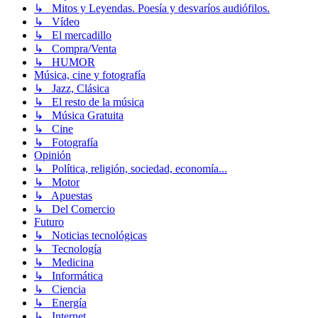
↳ Mitos y Leyendas. Poesía y desvaríos audiófilos.
↳ Vídeo
↳ El mercadillo
↳ Compra/Venta
↳ HUMOR
Música, cine y fotografía
↳ Jazz, Clásica
↳ El resto de la música
↳ Música Gratuita
↳ Cine
↳ Fotografía
Opinión
↳ Política, religión, sociedad, economía...
↳ Motor
↳ Apuestas
↳ Del Comercio
Futuro
↳ Noticias tecnológicas
↳ Tecnología
↳ Medicina
↳ Informática
↳ Ciencia
↳ Energía
↳ Internet