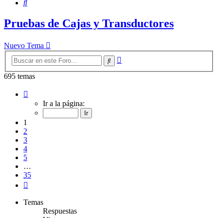
Buscar
Pruebas de Cajas y Transductores
Nuevo Tema
Búsqueda
Buscar
avanzada
695 temas
Página
1
Ir a la página:
de
35
1
2
3
4
5
…
35
Siguiente
Temas
Respuestas