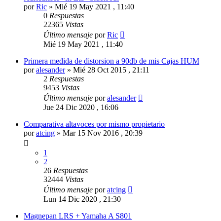
por
Ric
»
Mié 19 May 2021 , 11:40
0
Respuestas
22365
Vistas
Último mensaje
por
Ric
Mié 19 May 2021 , 11:40
Primera medida de distorsion a 90db de mis Cajas HUM
por
alesander
»
Mié 28 Oct 2015 , 21:11
2
Respuestas
9453
Vistas
Último mensaje
por
alesander
Jue 24 Dic 2020 , 16:06
Comparativa altavoces por mismo propietario
por
atcing
»
Mar 15 Nov 2016 , 20:39
1
2
26
Respuestas
32444
Vistas
Último mensaje
por
atcing
Lun 14 Dic 2020 , 21:30
Magnepan LRS + Yamaha A S801