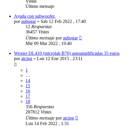
Vistas
Último mensaje
Ayuda con subwoofer.
por
aubogar
»
Sab 12 Feb 2022 , 17:40
12
Respuestas
36457
Vistas
Último mensaje
por
aubogar
Mié 09 Mar 2022 , 19:40
Woxter DL410 (microlab B70) autoamplificadas 35 euros
por
atcing
»
Lun 12 Ene 2015 , 23:11
1
…
14
15
16
17
18
356
Respuestas
287812
Vistas
Último mensaje
por
atcing
Lun 14 Feb 2022 , 1:31