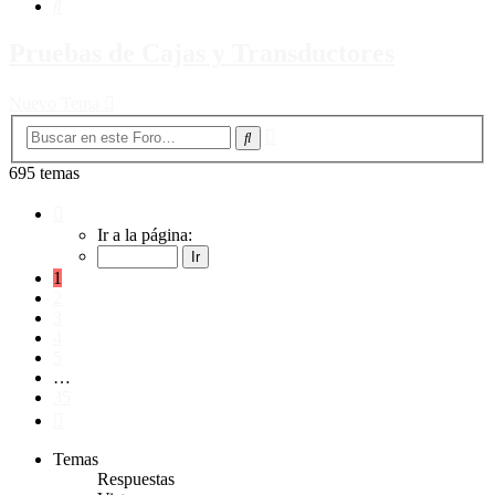
Buscar
Pruebas de Cajas y Transductores
Nuevo Tema
Búsqueda
Buscar
avanzada
695 temas
Página
1
Ir a la página:
de
35
1
2
3
4
5
…
35
Siguiente
Temas
Respuestas