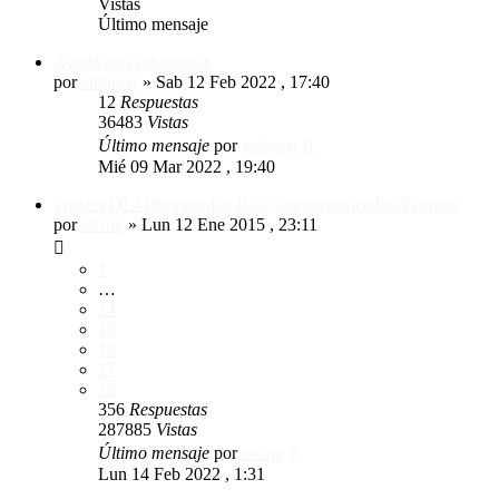
Vistas
Último mensaje
Ayuda con subwoofer.
por
aubogar
»
Sab 12 Feb 2022 , 17:40
12
Respuestas
36483
Vistas
Último mensaje
por
aubogar
Mié 09 Mar 2022 , 19:40
Woxter DL410 (microlab B70) autoamplificadas 35 euros
por
atcing
»
Lun 12 Ene 2015 , 23:11
1
…
14
15
16
17
18
356
Respuestas
287885
Vistas
Último mensaje
por
atcing
Lun 14 Feb 2022 , 1:31