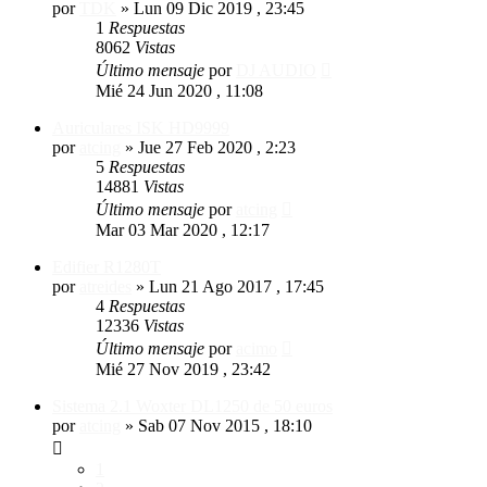
por
TDK
»
Lun 09 Dic 2019 , 23:45
1
Respuestas
8062
Vistas
Último mensaje
por
DJ AUDIO
Mié 24 Jun 2020 , 11:08
Auriculares ISK HD9999
por
atcing
»
Jue 27 Feb 2020 , 2:23
5
Respuestas
14881
Vistas
Último mensaje
por
atcing
Mar 03 Mar 2020 , 12:17
Edifier R1280T
por
atreides
»
Lun 21 Ago 2017 , 17:45
4
Respuestas
12336
Vistas
Último mensaje
por
acimo
Mié 27 Nov 2019 , 23:42
Sistema 2.1 Woxter DL1250 de 50 euros
por
atcing
»
Sab 07 Nov 2015 , 18:10
1