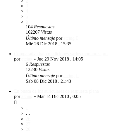
2
3
4
5
6
104
Respuestas
102207
Vistas
Último mensaje
por
atcing
Mié 26 Dic 2018 , 15:35
Comparativa bajo mediciones varios monitores pro
por
atcing
»
Jue 29 Nov 2018 , 14:05
6
Respuestas
12230
Vistas
Último mensaje
por
atcing
Sab 08 Dic 2018 , 21:43
En busca de los auriculares de respuesta plana
por
atcing
»
Mar 14 Dic 2010 , 0:05
1
…
26
27
28