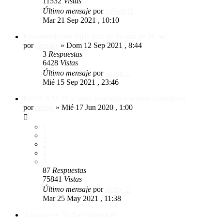
11532
Vistas
Último mensaje
por
xalbert
Mar 21 Sep 2021 , 10:10
Recomendacion cajas para pc en sala de 20 m2
por
atreides
»
Dom 12 Sep 2021 , 8:44
3
Respuestas
6428
Vistas
Último mensaje
por
atcing
Mié 15 Sep 2021 , 23:46
KOSS KSC75 y otros auriculares baratos a comparar
por
atcing
»
Mié 17 Jun 2020 , 1:00
1
2
3
4
5
87
Respuestas
75841
Vistas
Último mensaje
por
atcing
Mar 25 May 2021 , 11:38
Auriculares "In Ear" bluetooth