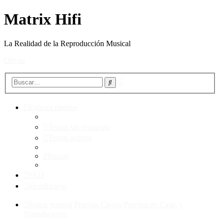
Matrix Hifi
La Realidad de la Reproducción Musical
Obviar
Búsqueda
Buscar
avanzada
Enlaces rápidos
Temas sin respuesta
Temas activos
Buscar
FAQ
Identificarse
Índice general
Pruebas Ciegas
Pruebas de Cajas y
Transductores