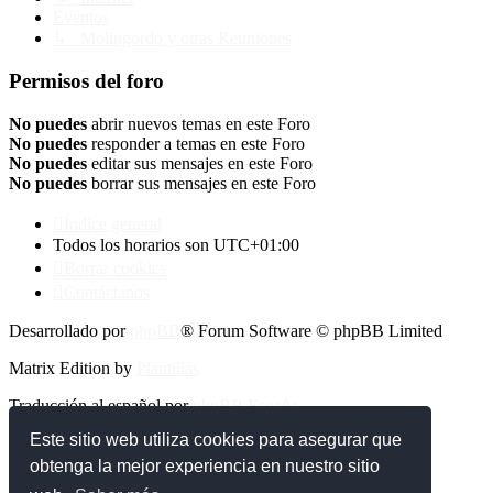
Eventos
↳ Molingordo y otras Reuniones
Permisos del foro
No puedes
abrir nuevos temas en este Foro
No puedes
responder a temas en este Foro
No puedes
editar sus mensajes en este Foro
No puedes
borrar sus mensajes en este Foro
Índice general
Todos los horarios son
UTC+01:00
Borrar cookies
Contáctanos
Desarrollado por
phpBB
® Forum Software © phpBB Limited
Matrix Edition by
Plantillas
Traducción al español por
phpBB España
Este sitio web utiliza cookies para asegurar que
Privacidad
|
Condiciones
obtenga la mejor experiencia en nuestro sitio