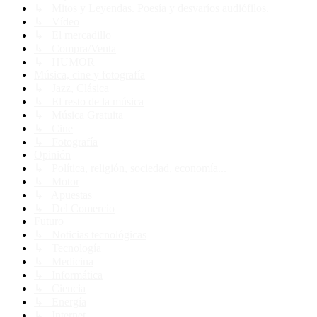
↳ Mitos y Leyendas. Poesía y desvaríos audiófilos.
↳ Vídeo
↳ El mercadillo
↳ Compra/Venta
↳ HUMOR
Música, cine y fotografía
↳ Jazz, Clásica
↳ El resto de la música
↳ Música Gratuita
↳ Cine
↳ Fotografía
Opinión
↳ Política, religión, sociedad, economía...
↳ Motor
↳ Apuestas
↳ Del Comercio
Futuro
↳ Noticias tecnológicas
↳ Tecnología
↳ Medicina
↳ Informática
↳ Ciencia
↳ Energía
↳ Internet