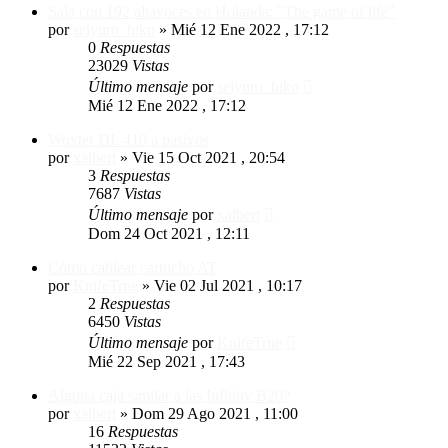
Sala con 192 altavoces en Holanda: "The game of life"
por
seiyuro_hiko
»
Mié 12 Ene 2022 , 17:12
0
Respuestas
23029
Vistas
Último mensaje
por
seiyuro_hiko
Mié 12 Ene 2022 , 17:12
Woxter DL 410 a pasivos
por
xalbert
»
Vie 15 Oct 2021 , 20:54
3
Respuestas
7687
Vistas
Último mensaje
por
xalbert
Dom 24 Oct 2021 , 12:11
Cómo cablear cartucho AT
por
KnifeTrue
»
Vie 02 Jul 2021 , 10:17
2
Respuestas
6450
Vistas
Último mensaje
por
KnifeTrue
Mié 22 Sep 2021 , 17:43
Alguna caja similar a las Infinity B20?
por
xalbert
»
Dom 29 Ago 2021 , 11:00
16
Respuestas