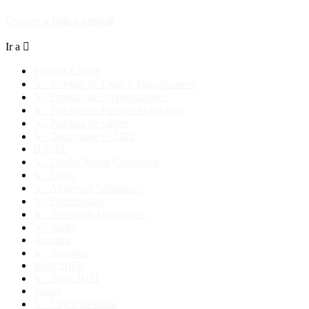
Volver a Índice general
Ir a
Pruebas Ciegas
↳ Pruebas de Cajas y Transductores
↳ Pruebas de Amplificadores
↳ Pruebas de Fuentes Musicales
↳ Pruebas de cables
↳ Todo sobre el ABX
H.U.M.
↳ Digital Room Correction
↳ Cajas
↳ Altavoces "distintos"
↳ Electrónicas
↳ Técnica y Mediciones
↳ Varios
Acústica
↳ Acústica
Basic HIFI
↳ Basic HIFI
Varios
↳ Cajón Desastre