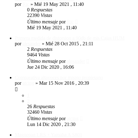
por
Ric
»
Mié 19 May 2021 , 11:40
0
Respuestas
22390
Vistas
Último mensaje
por
Ric
Mié 19 May 2021 , 11:40
Primera medida de distorsion a 90db de mis Cajas HUM
por
alesander
»
Mié 28 Oct 2015 , 21:11
2
Respuestas
9464
Vistas
Último mensaje
por
alesander
Jue 24 Dic 2020 , 16:06
Comparativa altavoces por mismo propietario
por
atcing
»
Mar 15 Nov 2016 , 20:39
1
2
26
Respuestas
32460
Vistas
Último mensaje
por
atcing
Lun 14 Dic 2020 , 21:30
Magnepan LRS + Yamaha A S801