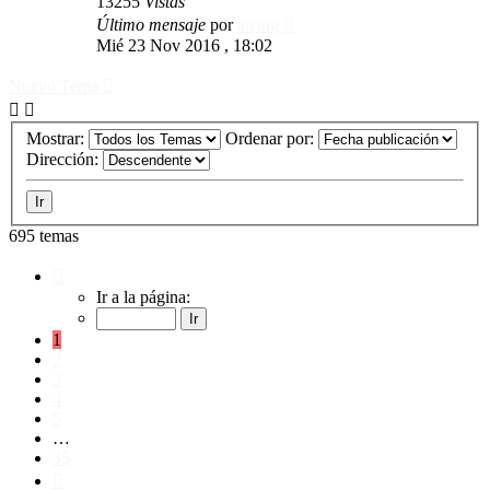
13255
Vistas
Último mensaje
por
atcing
Mié 23 Nov 2016 , 18:02
Nuevo Tema
Mostrar:
Ordenar por:
Dirección:
695 temas
Página
1
Ir a la página:
de
35
1
2
3
4
5
…
35
Siguiente