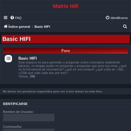
Matrix Hifi
FAQ
Identificarse
B
Índice general
Basic HIFI
u
Basic HIFI
s
c
Foro
a
Basic HIFI
r
Este espacio es para aprender y preguntar sobre conceptos totalmente
básicos, no tengas pudor en preguntar y preguntar que para eso esta: ¿qué
es la frecuencia de resonancia? ¿qué es una octava? ¿qué coño es –3db,
+12db que sale cada dos por tres?
Temas:
396
No tienes los permisos requeridos para ver o leer temas en este foro.
IDENTIFICARSE
Nombre de Usuario:
Contraseña: