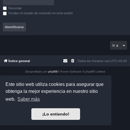
Recordar
Ocultar mi estado de conexión en esta sesión
Ir a
Índice general
Todos los horarios son
UTC+01:00
Desarrollado por
phpBB
® Forum Software © phpBB Limited
Matrix Edition by
Plantillas
Traducción al español por
phpBB España
Este sitio web utiliza cookies para asegurar que
Privacidad
|
Condiciones
obtenga la mejor experiencia en nuestro sitio
web.
Saber más
¡Lo entiendo!