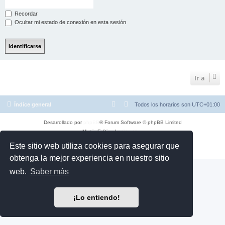
Recordar
Ocultar mi estado de conexión en esta sesión
Ir a
Índice general
Todos los horarios son
UTC+01:00
Desarrollado por
phpBB
® Forum Software © phpBB Limited
Matrix Edition by
Plantillas
Traducción al español por
phpBB España
Este sitio web utiliza cookies para asegurar que
Privacidad
|
Condiciones
obtenga la mejor experiencia en nuestro sitio
web.
Saber más
¡Lo entiendo!