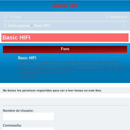
Matrix Hifi
FAQ
Identificarse
B
Índice general
Basic HIFI
u
Basic HIFI
s
c
Foro
a
Basic HIFI
r
Este espacio es para aprender y preguntar sobre conceptos totalmente
básicos, no tengas pudor en preguntar y preguntar que para eso esta: ¿qué
es la frecuencia de resonancia? ¿qué es una octava? ¿qué coño es –3db,
+12db que sale cada dos por tres?
Temas:
396
No tienes los permisos requeridos para ver o leer temas en este foro.
IDENTIFICARSE
Nombre de Usuario:
Contraseña: