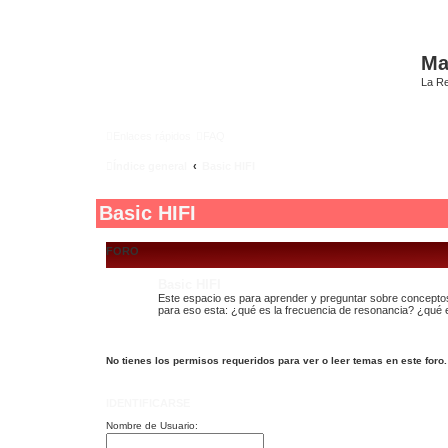
Mat
La Re
Enlaces rápidos
FAQ
Índice general
Basic HIFI
Basic HIFI
FORO
Basic HIFI
Este espacio es para aprender y preguntar sobre conceptos
para eso esta: ¿qué es la frecuencia de resonancia? ¿qué
No tienes los permisos requeridos para ver o leer temas en este foro.
IDENTIFICARSE
Nombre de Usuario: