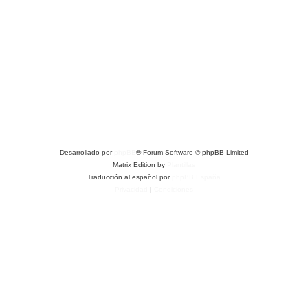
Desarrollado por
phpBB
® Forum Software © phpBB Limited
Matrix Edition by
Plantillas
Traducción al español por
phpBB España
Privacidad
|
Condiciones