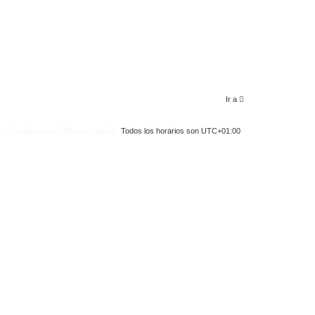
a
j
e
Ir a
Contáctanos
Borrar cookies
Todos los horarios son
UTC+01:00