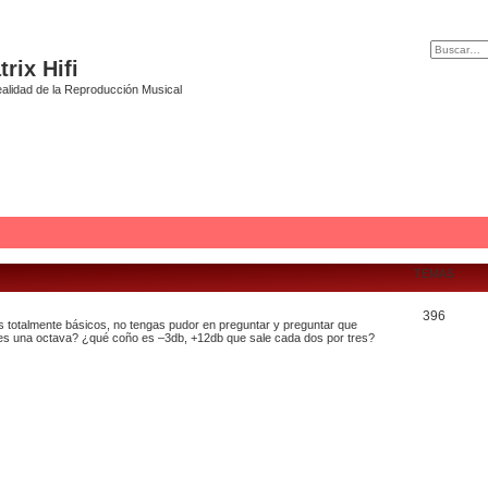
rix Hifi
alidad de la Reproducción Musical
TEMAS
396
 totalmente básicos, no tengas pudor en preguntar y preguntar que
 es una octava? ¿qué coño es –3db, +12db que sale cada dos por tres?