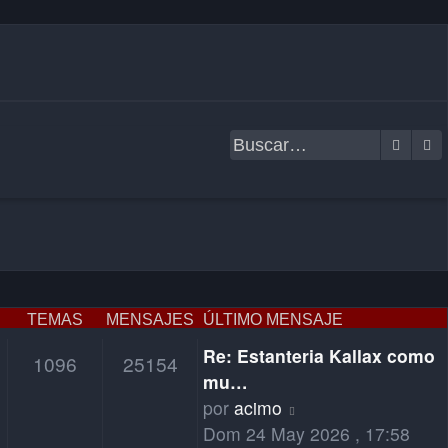
Buscar
B
TEMAS
MENSAJES
ÚLTIMO MENSAJE
Re: Estanteria Kallax como
1096
25154
mu…
Ver
por
acimo
último
Dom 24 May 2026 , 17:58