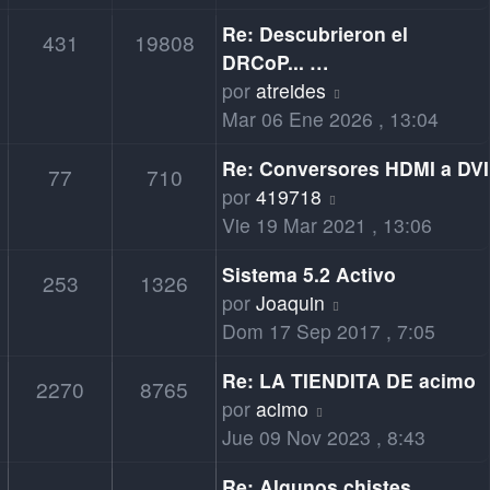
mensaje
Re: Descubrieron el
431
19808
DRCoP... …
Ver
por
atreides
último
Mar 06 Ene 2026 , 13:04
mensaje
Re: Conversores HDMI a DVI
77
710
Ver
por
419718
último
Vie 19 Mar 2021 , 13:06
mensaje
Sistema 5.2 Activo
253
1326
Ver
por
Joaquin
último
Dom 17 Sep 2017 , 7:05
mensaje
Re: LA TIENDITA DE acimo
2270
8765
Ver
por
acimo
último
Jue 09 Nov 2023 , 8:43
mensaje
Re: Algunos chistes....