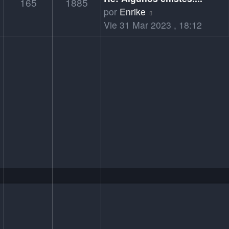
165
1885
Ver
por
Enrike
último
Vie 31 Mar 2023 , 18:12
mensaje