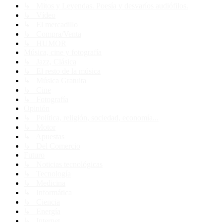
↳ Mitos y Leyendas. Poesía y desvaríos audiófilos.
↳ Vídeo
↳ El mercadillo
↳ Compra/Venta
↳ HUMOR
Música, cine y fotografía
↳ Jazz, Clásica
↳ El resto de la música
↳ Música Gratuita
↳ Cine
↳ Fotografía
Opinión
↳ Política, religión, sociedad, economía...
↳ Motor
↳ Apuestas
↳ Del Comercio
Futuro
↳ Noticias tecnológicas
↳ Tecnología
↳ Medicina
↳ Informática
↳ Ciencia
↳ Energía
↳ Internet