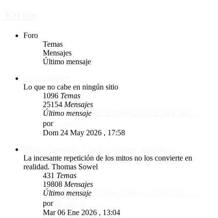
Varios
Foro
Temas
Mensajes
Último mensaje
Cajón Desastre
Lo que no cabe en ningún sitio
1096
Temas
25154
Mensajes
Último mensaje
Re: Estanteria Kallax como mu…
Ver
por
acimo
último
Dom 24 May 2026 , 17:58
mensaje
Mitos y Leyendas. Poesía y desvaríos audiófilos.
La incesante repetición de los mitos no los convierte en
realidad. Thomas Sowel
431
Temas
19808
Mensajes
Último mensaje
Re: Descubrieron el DRCoP... …
Ver
por
atreides
último
Mar 06 Ene 2026 , 13:04