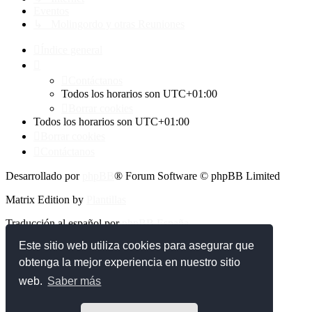
Eventos
↳ Molingordo y otras Reuniones
Índice general
Contáctanos
Todos los horarios son
UTC+01:00
Borrar cookies
Todos los horarios son
UTC+01:00
Borrar cookies
Contáctanos
Desarrollado por
phpBB
® Forum Software © phpBB Limited
Matrix Edition by
Plantillas
Traducción al español por
phpBB España
Este sitio web utiliza cookies para asegurar que
Privacidad
|
Condiciones
obtenga la mejor experiencia en nuestro sitio
web.
Saber más