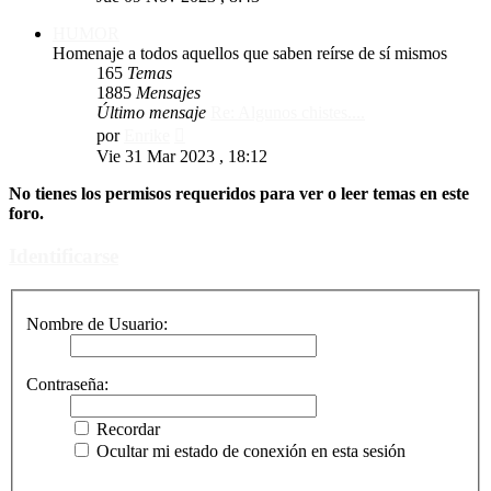
mensaje
HUMOR
Homenaje a todos aquellos que saben reírse de sí mismos
165
Temas
1885
Mensajes
Último mensaje
Re: Algunos chistes....
Ver
por
Enrike
último
Vie 31 Mar 2023 , 18:12
mensaje
No tienes los permisos requeridos para ver o leer temas en este
foro.
Identificarse
Nombre de Usuario:
Contraseña:
Recordar
Ocultar mi estado de conexión en esta sesión