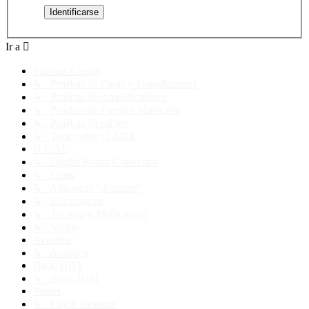
Ir a
Pruebas Ciegas
↳ Pruebas de Cajas y Transductores
↳ Pruebas de Amplificadores
↳ Pruebas de Fuentes Musicales
↳ Pruebas de cables
↳ Todo sobre el ABX
H.U.M.
↳ Digital Room Correction
↳ Cajas
↳ Altavoces "distintos"
↳ Electrónicas
↳ Técnica y Mediciones
↳ Varios
Acústica
↳ Acústica
Basic HIFI
↳ Basic HIFI
Varios
↳ Cajón Desastre