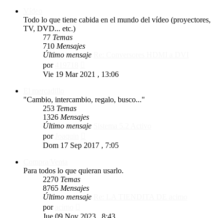
mensaje
Vídeo
Todo lo que tiene cabida en el mundo del vídeo (proyectores,
TV, DVD... etc.)
77
Temas
710
Mensajes
Último mensaje
Re: Conversores HDMI a DVI
Ver
por
419718
último
Vie 19 Mar 2021 , 13:06
mensaje
El mercadillo
"Cambio, intercambio, regalo, busco..."
253
Temas
1326
Mensajes
Último mensaje
Sistema 5.2 Activo
Ver
por
Joaquin
último
Dom 17 Sep 2017 , 7:05
mensaje
Compra/Venta
Para todos lo que quieran usarlo.
2270
Temas
8765
Mensajes
Último mensaje
Re: LA TIENDITA DE acimo
Ver
por
acimo
último
Jue 09 Nov 2023 , 8:43