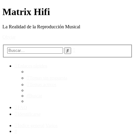
Matrix Hifi
La Realidad de la Reproducción Musical
Obviar
Búsqueda
Buscar
avanzada
Enlaces rápidos
Temas sin respuesta
Temas activos
Buscar
FAQ
Identificarse
Índice general
Varios
Buscar