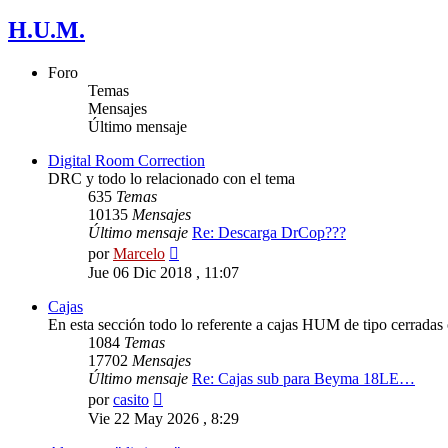
H.U.M.
Foro
Temas
Mensajes
Último mensaje
Digital Room Correction
DRC y todo lo relacionado con el tema
635
Temas
10135
Mensajes
Último mensaje
Re: Descarga DrCop???
Ver
por
Marcelo
último
Jue 06 Dic 2018 , 11:07
mensaje
Cajas
En esta sección todo lo referente a cajas HUM de tipo cerradas
1084
Temas
17702
Mensajes
Último mensaje
Re: Cajas sub para Beyma 18LE…
Ver
por
casito
último
Vie 22 May 2026 , 8:29
mensaje