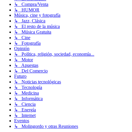
↳ Compra/Venta
↳ HUMOR
Música, cine y fotografía
↳ Jazz, Clásica
↳ El resto de la música
↳ Música Gratuita
↳ Cine
↳ Fotografía
Opinión
↳ Política, religión, sociedad, economía...
↳ Motor
↳ Apuestas
↳ Del Comercio
Futuro
↳ Noticias tecnológicas
↳ Tecnología
↳ Medicina
↳ Informática
↳ Ciencia
↳ Energía
↳ Internet
Eventos
↳ Molingordo y otras Reuniones