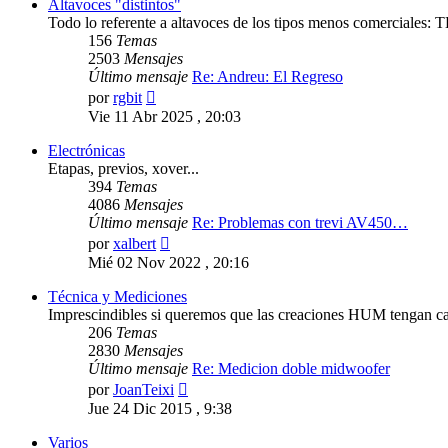
Altavoces "distintos"
Todo lo referente a altavoces de los tipos menos comerciales: T
156
Temas
2503
Mensajes
Último mensaje
Re: Andreu: El Regreso
Ver
por
rgbit
último
Vie 11 Abr 2025 , 20:03
mensaje
Electrónicas
Etapas, previos, xover...
394
Temas
4086
Mensajes
Último mensaje
Re: Problemas con trevi AV450…
Ver
por
xalbert
último
Mié 02 Nov 2022 , 20:16
mensaje
Técnica y Mediciones
Imprescindibles si queremos que las creaciones HUM tengan cal
206
Temas
2830
Mensajes
Último mensaje
Re: Medicion doble midwoofer
Ver
por
JoanTeixi
último
Jue 24 Dic 2015 , 9:38
mensaje
Varios