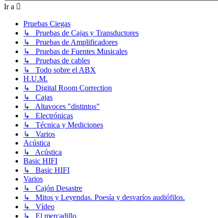
Ir a
Pruebas Ciegas
↳ Pruebas de Cajas y Transductores
↳ Pruebas de Amplificadores
↳ Pruebas de Fuentes Musicales
↳ Pruebas de cables
↳ Todo sobre el ABX
H.U.M.
↳ Digital Room Correction
↳ Cajas
↳ Altavoces "distintos"
↳ Electrónicas
↳ Técnica y Mediciones
↳ Varios
Acústica
↳ Acústica
Basic HIFI
↳ Basic HIFI
Varios
↳ Cajón Desastre
↳ Mitos y Leyendas. Poesía y desvaríos audiófilos.
↳ Vídeo
↳ El mercadillo