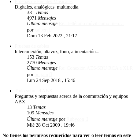
Pruebas de Fuentes Musicales
Digitales, analógicas, multimedia.
331
Temas
4971
Mensajes
Último mensaje
Re: Telléfono móvil como fuen…
Ver
por
xalbert
último
Dom 13 Feb 2022 , 21:17
mensaje
Pruebas de cables
Interconexión, altavoz, fono, alimentación...
153
Temas
2770
Mensajes
Último mensaje
Re: Conexión AES/SBU RCA a XLR
Ver
por
borjam
último
Lun 24 Sep 2018 , 15:46
mensaje
Todo sobre el ABX
Preguntas y respuestas acerca de la conmutación y equipos
ABX.
13
Temas
109
Mensajes
Ver
Último mensaje
por
Rubycon
último
Mié 28 Oct 2009 , 19:46
mensaje
No tienes los permisos requeridos para ver o leer temas en este