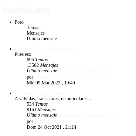
Pruebas Ciegas
Foro
Temas
Mensajes
Último mensaje
Pruebas de Cajas y Transductores
Pues eso.
695
Temas
13582
Mensajes
Último mensaje
Re: Ayuda con subwoofer.
Ver
por
aubogar
último
Mié 09 Mar 2022 , 19:40
mensaje
Pruebas de Amplificadores
A válvulas, transistores, de auriculares...
534
Temas
8161
Mensajes
Último mensaje
Re: Ruido de ventiladores en …
Ver
por
alexcp
último
Dom 24 Oct 2021 , 21:24
mensaje