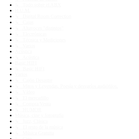
↳ Todo sobre el ABX
H.U.M.
↳ Digital Room Correction
↳ Cajas
↳ Altavoces "distintos"
↳ Electrónicas
↳ Técnica y Mediciones
↳ Varios
Acústica
↳ Acústica
Basic HIFI
↳ Basic HIFI
Varios
↳ Cajón Desastre
↳ Mitos y Leyendas. Poesía y desvaríos audiófilos.
↳ Vídeo
↳ El mercadillo
↳ Compra/Venta
↳ HUMOR
Música, cine y fotografía
↳ Jazz, Clásica
↳ El resto de la música
↳ Música Gratuita
↳ Cine