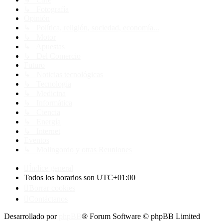
↳ Fotografía
Opinión
↳ Política, religión, sociedad, economía...
↳ Motor
↳ Apuestas
↳ Del Comercio
Futuro
↳ Noticias tecnológicas
↳ Tecnología
↳ Medicina
↳ Informática
↳ Ciencia
↳ Energía
↳ Internet
Eventos
↳ Molingordo y otras Reuniones
Índice general
Todos los horarios son
UTC+01:00
Borrar cookies
Contáctanos
Desarrollado por
phpBB
® Forum Software © phpBB Limited