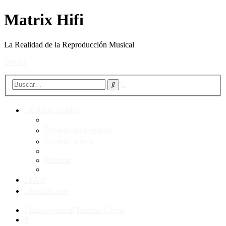
Matrix Hifi
La Realidad de la Reproducción Musical
Obviar
Búsqueda
Buscar
avanzada
Enlaces rápidos
Temas sin respuesta
Temas activos
Buscar
FAQ
Identificarse
Índice general
Pruebas Ciegas
Buscar