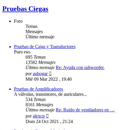
Pruebas Ciegas
Foro
Temas
Mensajes
Último mensaje
Pruebas de Cajas y Transductores
Pues eso.
695
Temas
13582
Mensajes
Último mensaje
Re: Ayuda con subwoofer.
Ver
por
aubogar
último
Mié 09 Mar 2022 , 19:40
mensaje
Pruebas de Amplificadores
A válvulas, transistores, de auriculares...
534
Temas
8161
Mensajes
Último mensaje
Re: Ruido de ventiladores en …
Ver
por
alexcp
último
Dom 24 Oct 2021 , 21:24
mensaje