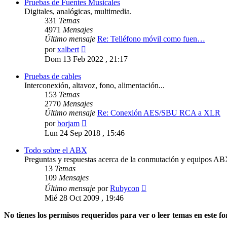
Pruebas de Fuentes Musicales
Digitales, analógicas, multimedia.
331
Temas
4971
Mensajes
Último mensaje
Re: Telléfono móvil como fuen…
Ver
por
xalbert
último
Dom 13 Feb 2022 , 21:17
mensaje
Pruebas de cables
Interconexión, altavoz, fono, alimentación...
153
Temas
2770
Mensajes
Último mensaje
Re: Conexión AES/SBU RCA a XLR
Ver
por
borjam
último
Lun 24 Sep 2018 , 15:46
mensaje
Todo sobre el ABX
Preguntas y respuestas acerca de la conmutación y equipos AB
13
Temas
109
Mensajes
Ver
Último mensaje
por
Rubycon
último
Mié 28 Oct 2009 , 19:46
mensaje
No tienes los permisos requeridos para ver o leer temas en este fo