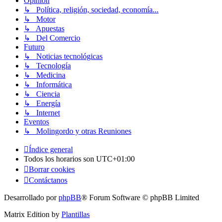
Opinión
↳ Política, religión, sociedad, economía...
↳ Motor
↳ Apuestas
↳ Del Comercio
Futuro
↳ Noticias tecnológicas
↳ Tecnología
↳ Medicina
↳ Informática
↳ Ciencia
↳ Energía
↳ Internet
Eventos
↳ Molingordo y otras Reuniones
Índice general
Todos los horarios son
UTC+01:00
Borrar cookies
Contáctanos
Desarrollado por
phpBB
® Forum Software © phpBB Limited
Matrix Edition by
Plantillas