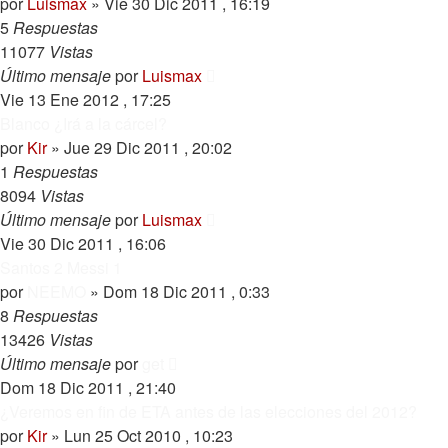
por
Luismax
»
Vie 30 Dic 2011 , 16:19
5
Respuestas
11077
Vistas
Último mensaje
por
Luismax
Vie 13 Ene 2012 , 17:25
Blanco ¿Irá a la cárcel?
por
Kir
»
Jue 29 Dic 2011 , 20:02
1
Respuestas
8094
Vistas
Último mensaje
por
Luismax
Vie 30 Dic 2011 , 16:06
Santos 2 Messi 1
por
NEEMO
»
Dom 18 Dic 2011 , 0:33
8
Respuestas
13426
Vistas
Último mensaje
por
get
Dom 18 Dic 2011 , 21:40
¿Veremos en fin de ETA antes de las elecciones del 2012?
por
Kir
»
Lun 25 Oct 2010 , 10:23