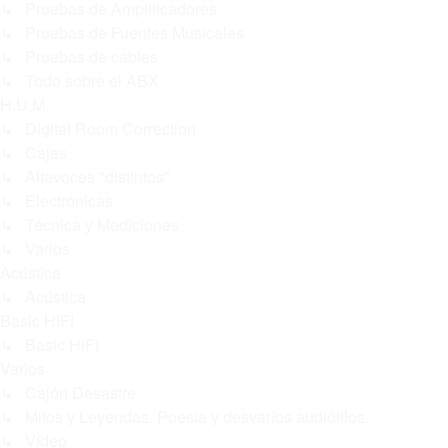
↳ Pruebas de Amplificadores
↳ Pruebas de Fuentes Musicales
↳ Pruebas de cables
↳ Todo sobre el ABX
H.U.M.
↳ Digital Room Correction
↳ Cajas
↳ Altavoces "distintos"
↳ Electrónicas
↳ Técnica y Mediciones
↳ Varios
Acústica
↳ Acústica
Basic HIFI
↳ Basic HIFI
Varios
↳ Cajón Desastre
↳ Mitos y Leyendas. Poesía y desvaríos audiófilos.
↳ Vídeo