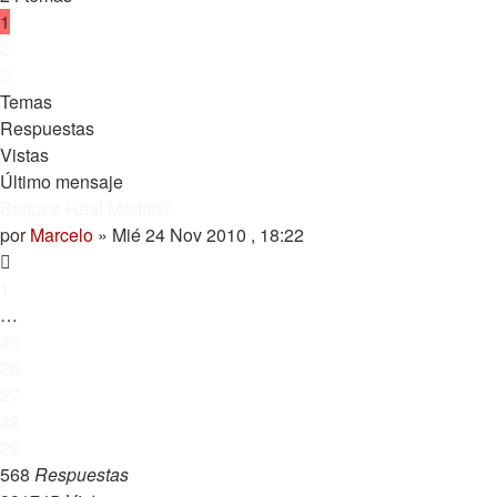
1
2
Siguiente
Temas
Respuestas
Vistas
Último mensaje
Barça o Real Madrid?
por
Marcelo
»
Mié 24 Nov 2010 , 18:22
1
…
25
26
27
28
29
568
Respuestas