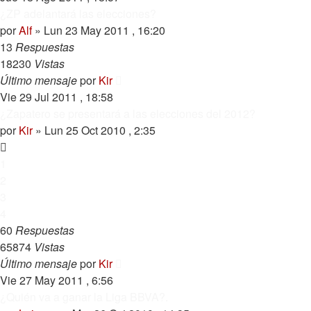
¿ZP adelantará las elecciones?
por
Alf
»
Lun 23 May 2011 , 16:20
13
Respuestas
18230
Vistas
Último mensaje
por
Kir
Vie 29 Jul 2011 , 18:58
¿Zapatero se presentará a las elecciones del 2012?
por
Kir
»
Lun 25 Oct 2010 , 2:35
1
2
3
4
60
Respuestas
65874
Vistas
Último mensaje
por
Kir
Vie 27 May 2011 , 6:56
¿Quién va a ganar la Liga BBVA?.