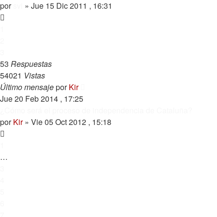
por
svi
»
Jue 15 Dic 2011 , 16:31
1
2
3
53
Respuestas
54021
Vistas
Último mensaje
por
Kir
Jue 20 Feb 2014 , 17:25
¿Cómo será el proceso de independencia de Cataluña?
por
Kir
»
Vie 05 Oct 2012 , 15:18
1
…
3
4
5
6
7