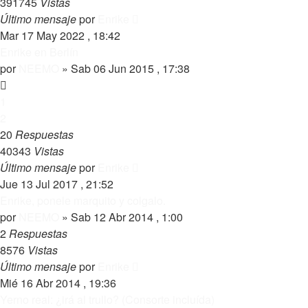
391745
Vistas
Último mensaje
por
Enrike
Mar 17 May 2022 , 18:42
Enrike en Berlín
por
NEEMO
»
Sab 06 Jun 2015 , 17:38
1
2
20
Respuestas
40343
Vistas
Último mensaje
por
Enrike
Jue 13 Jul 2017 , 21:52
Enrike, ponele marquito y colgalo.
por
NEEMO
»
Sab 12 Abr 2014 , 1:00
2
Respuestas
8576
Vistas
Último mensaje
por
Enrike
Mié 16 Abr 2014 , 19:36
Yerno real: ¿irá al trullo? (Consorte incluída)