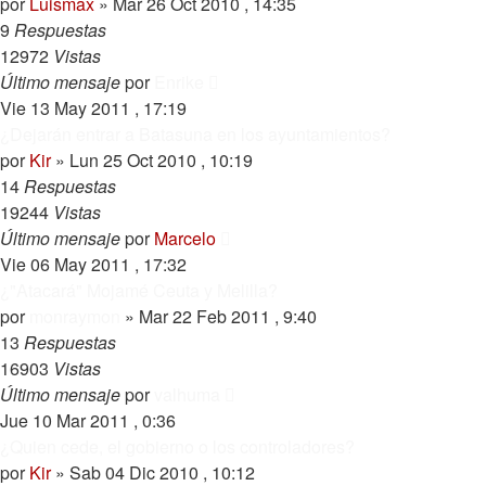
por
Luismax
»
Mar 26 Oct 2010 , 14:35
9
Respuestas
12972
Vistas
Último mensaje
por
Enrike
Vie 13 May 2011 , 17:19
¿Dejarán entrar a Batasuna en los ayuntamientos?
por
Kir
»
Lun 25 Oct 2010 , 10:19
14
Respuestas
19244
Vistas
Último mensaje
por
Marcelo
Vie 06 May 2011 , 17:32
¿"Atacará" Mojamé Ceuta y Melilla?
por
monraymon
»
Mar 22 Feb 2011 , 9:40
13
Respuestas
16903
Vistas
Último mensaje
por
valhuma
Jue 10 Mar 2011 , 0:36
¿Quien cede, el gobierno o los controladores?
por
Kir
»
Sab 04 Dic 2010 , 10:12