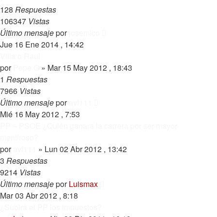
128
Respuestas
106347
Vistas
Último mensaje
por
josemico
Jue 16 Ene 2014 , 14:42
Villa o Raul
por
Pepe G
»
Mar 15 May 2012 , 18:43
1
Respuestas
7966
Vistas
Último mensaje
por
avf111
Mié 16 May 2012 , 7:53
PP – PSOE ¿Quién ganara la carrera por ser mayor
mentiroso?
por
avf111
»
Lun 02 Abr 2012 , 13:42
3
Respuestas
9214
Vistas
Último mensaje
por
Luismax
Mar 03 Abr 2012 , 8:18
¿Subirá el PP los impuestos?