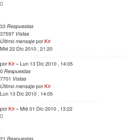
1
2
33
Respuestas
37597
Vistas
Último mensaje
por
Kir
Mié 22 Dic 2010 , 21:20
¿Archivarán la denuncia de los Couso contra el gobierno?
por
Kir
»
Lun 13 Dic 2010 , 14:05
0
Respuestas
7701
Vistas
Último mensaje
por
Kir
Lun 13 Dic 2010 , 14:05
¿Eliminarán a Julian Assange de Wikileaks?
por
Kir
»
Mié 01 Dic 2010 , 13:22
1
2
21
Respuestas