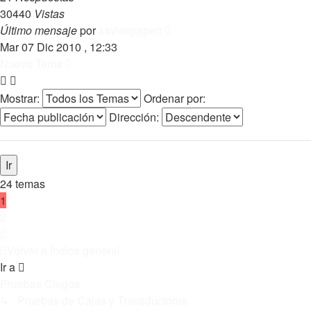
30440
Vistas
Último mensaje
por
xaviergispert
Mar 07 Dic 2010 , 12:33
Nuevo Tema
Mostrar:
Ordenar por:
Dirección:
24 temas
1
2
Siguiente
Volver a Índice general
Ir a
Pruebas Ciegas
↳ Pruebas de Cajas y Transductores