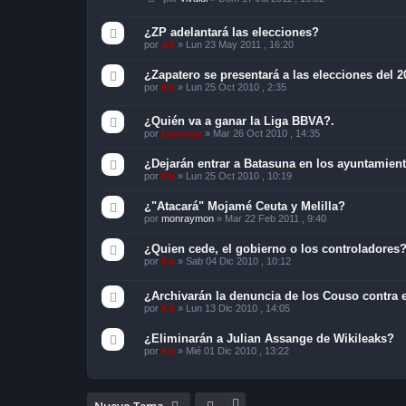
¿ZP adelantará las elecciones?
por
Alf
»
Lun 23 May 2011 , 16:20
¿Zapatero se presentará a las elecciones del 
por
Kir
»
Lun 25 Oct 2010 , 2:35
¿Quién va a ganar la Liga BBVA?.
por
Luismax
»
Mar 26 Oct 2010 , 14:35
¿Dejarán entrar a Batasuna en los ayuntamien
por
Kir
»
Lun 25 Oct 2010 , 10:19
¿"Atacará" Mojamé Ceuta y Melilla?
por
monraymon
»
Mar 22 Feb 2011 , 9:40
¿Quien cede, el gobierno o los controladores
por
Kir
»
Sab 04 Dic 2010 , 10:12
¿Archivarán la denuncia de los Couso contra 
por
Kir
»
Lun 13 Dic 2010 , 14:05
¿Eliminarán a Julian Assange de Wikileaks?
por
Kir
»
Mié 01 Dic 2010 , 13:22