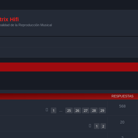
rix Hifi
alidad de la Reproducción Musical
squeda avanzada
RESPUESTAS
568
1
25
26
27
28
29
…
20
1
2