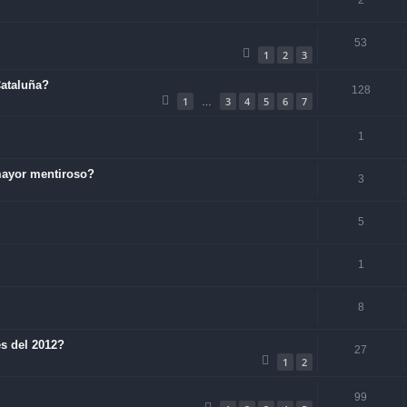
2
53
1
2
3
Cataluña?
128
1
3
4
5
6
7
…
1
mayor mentiroso?
3
5
1
8
es del 2012?
27
1
2
99