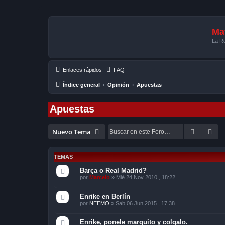
Mat
La Re
Enlaces rápidos
FAQ
Índice general
Opinión
Apuestas
Apuestas
Buscar
Bú
Nuevo Tema
TEMAS
Barça o Real Madrid?
por
Marcelo
»
Mié 24 Nov 2010 , 18:22
Enrike en Berlín
por
NEEMO
»
Sab 06 Jun 2015 , 17:38
Enrike, ponele marquito y colgalo.