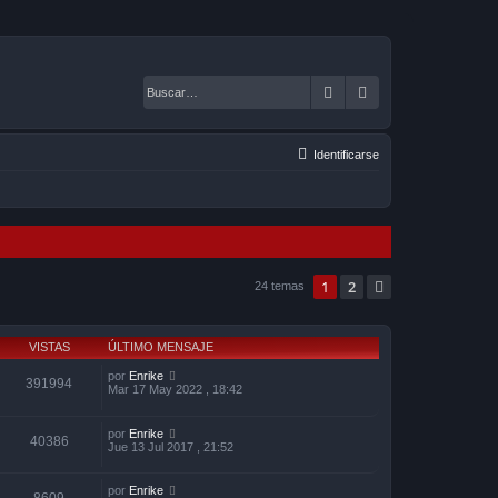
Buscar
Búsqueda avanza
Identificarse
1
2
Siguiente
24 temas
VISTAS
ÚLTIMO MENSAJE
por
Enrike
391994
Mar 17 May 2022 , 18:42
por
Enrike
40386
Jue 13 Jul 2017 , 21:52
por
Enrike