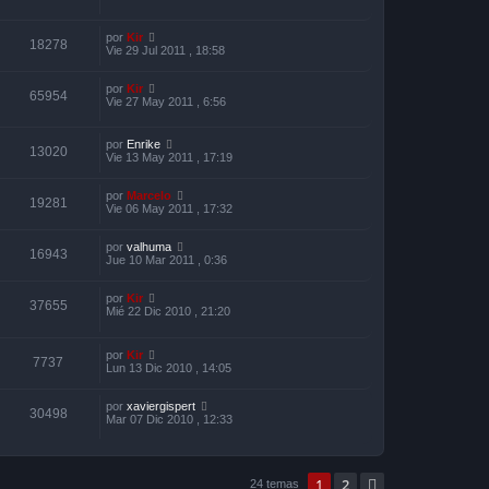
por
Kir
18278
Vie 29 Jul 2011 , 18:58
por
Kir
65954
Vie 27 May 2011 , 6:56
por
Enrike
13020
Vie 13 May 2011 , 17:19
por
Marcelo
19281
Vie 06 May 2011 , 17:32
por
valhuma
16943
Jue 10 Mar 2011 , 0:36
por
Kir
37655
Mié 22 Dic 2010 , 21:20
por
Kir
7737
Lun 13 Dic 2010 , 14:05
por
xaviergispert
30498
Mar 07 Dic 2010 , 12:33
1
2
Siguiente
24 temas