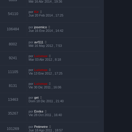
8609
Mié 16 Abr 2014 , 19:36
por
Kir
54110
Jue 20 Feb 2014 , 17:25
por
josemico
106484
Jue 16 Ene 2014 , 14:42
por
avf111
8002
Mié 16 May 2012 , 7:53
por
Luismax
9241
Mar 03 Abr 2012 , 8:18
por
Luismax
11105
Vie 13 Ene 2012 , 17:25
por
Luismax
8131
Vie 30 Dic 2011 , 16:06
por
get
13463
Dom 18 Dic 2011 , 21:40
por
Enrike
35267
Vie 28 Oct 2011 , 16:40
por
Petimetre
101269
Jue 18 Ago 2011 , 18:57