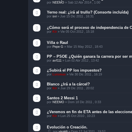
por
NEEMO
»
Sab 12 Abr 2014 , 1:00
Yerno real: ¿irá al trullo? (Consorte incluída)
por
svi
»
Jue 15 Dic 2011 , 16:31
¿Cómo será el proceso de independencia de 
por
Kir
»
Vie 05 Oct 2012 , 15:18
Villa o Raul
por
Pepe G
»
Mar 15 May 2012 , 18:43
PP – PSOE ¿Quién ganara la carrera por ser 
por
avf111
»
Lun 02 Abr 2012 , 13:42
¿Subirá el PP los impuestos?
por
Luismax
»
Vie 30 Dic 2011 , 16:19
Blanco ¿Irá a la cárcel?
por
Kir
»
Jue 29 Dic 2011 , 20:02
Santos 2 Messi 1
por
NEEMO
»
Dom 18 Dic 2011 , 0:33
¿Veremos en fin de ETA antes de las eleccion
por
Kir
»
Lun 25 Oct 2010 , 10:23
Evolución o Creación.
por
vivaldi
»
Dom 17 Jul 2011 , 19:52