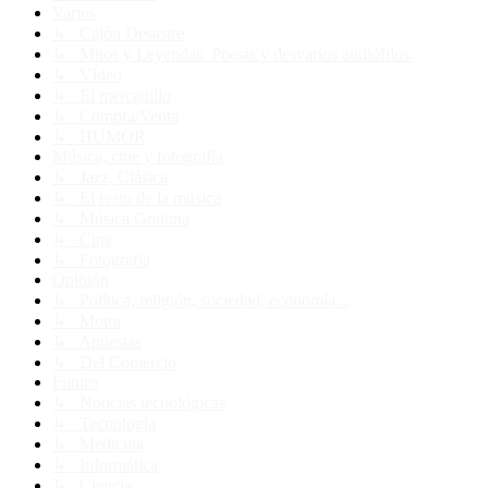
Varios
↳ Cajón Desastre
↳ Mitos y Leyendas. Poesía y desvaríos audiófilos.
↳ Vídeo
↳ El mercadillo
↳ Compra/Venta
↳ HUMOR
Música, cine y fotografía
↳ Jazz, Clásica
↳ El resto de la música
↳ Música Gratuita
↳ Cine
↳ Fotografía
Opinión
↳ Política, religión, sociedad, economía...
↳ Motor
↳ Apuestas
↳ Del Comercio
Futuro
↳ Noticias tecnológicas
↳ Tecnología
↳ Medicina
↳ Informática
↳ Ciencia