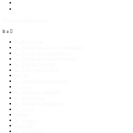
2
Siguiente
Volver a Índice general
Ir a
Pruebas Ciegas
↳ Pruebas de Cajas y Transductores
↳ Pruebas de Amplificadores
↳ Pruebas de Fuentes Musicales
↳ Pruebas de cables
↳ Todo sobre el ABX
H.U.M.
↳ Digital Room Correction
↳ Cajas
↳ Altavoces "distintos"
↳ Electrónicas
↳ Técnica y Mediciones
↳ Varios
Acústica
↳ Acústica
Basic HIFI
↳ Basic HIFI