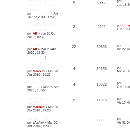
Hey! Kir...y Alf, of
por
monr
0
8793
course... una de
Jue 16 E
quesos...
por
monraymon
»
Jue
16 Ene 2014 , 17:33
Licenciatura en
por
Luis
2
9259
Tortillología
Lun 10 O
por
Alf
»
Lun 10 Oct
2011 , 10:32
En Cádiz
por
carv
22
30853
por
Alf
»
Mar 20 Abr
Vie 22 Ju
2010 , 18:33
1
2
En VIGO
por
Klaat
4
12656
por
Marcelo
»
Mar 20
Mié 20 Ju
Abr 2010 , 19:27
en Sevilla
por
GOR
4
10632
por
pepo
»
Mar 20 Abr
Lun 16 M
2010 , 18:50
En Portugal
por
juan
5
11515
(NORTE)
Vie 13 M
por
Marcelo
»
Mar 20
Abr 2010 , 19:20
En Barcelona
por
julio
1
8800
por
aAaAaA
»
Mar 20
Vie 31 Di
Abr 2010 , 19:30