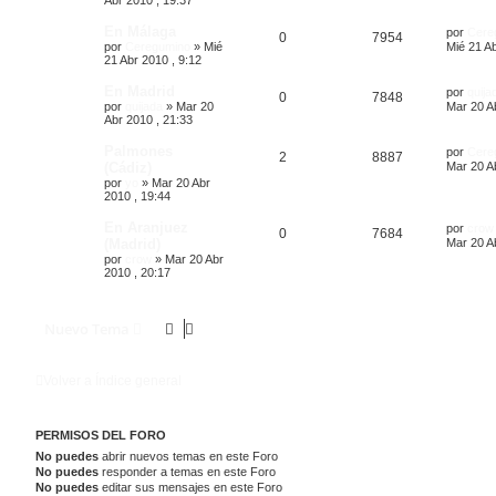
Abr 2010 , 19:37
En Málaga
por
Cere
0
7954
por
Ceregumino
»
Mié
Mié 21 Ab
21 Abr 2010 , 9:12
En Madrid
por
quija
0
7848
por
quijada
»
Mar 20
Mar 20 A
Abr 2010 , 21:33
Palmones
por
Cere
2
8887
(Cádiz)
Mar 20 A
por
yo
»
Mar 20 Abr
2010 , 19:44
En Aranjuez
por
crow
0
7684
(Madrid)
Mar 20 A
por
crow
»
Mar 20 Abr
2010 , 20:17
Nuevo Tema
Volver a Índice general
PERMISOS DEL FORO
No puedes
abrir nuevos temas en este Foro
No puedes
responder a temas en este Foro
No puedes
editar sus mensajes en este Foro