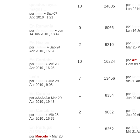
queidos reyes
por
casit
18
24805
magos....
Lun 22 N
por
pepo
»
Sab 07
Ago 2010 , 1:21
En Rumanía
por
Cere
0
8066
por
Ceregumino
»
Lun
Lun 14 J
14 Jun 2010 , 13:47
En Huelva
por
pepo
2
9210
por
Gotran
»
Sab 24
Mar 25 M
Abr 2010 , 15:57
En Córdoba
por
Alf
10
16224
por
Klaatu
»
Mié 28
Dom 09 M
Abr 2010 , 16:25
León
por
Klaat
7
13456
por
Klaatu
»
Jue 29
Vie 30 Ab
Abr 2010 , 9:05
En Coruña
por
Klaat
1
8334
por
aAaAaA
»
Mar 20
Jue 29 Ab
Abr 2010 , 19:43
En Cantabria
por
Klaat
2
9032
por
Klaatu
»
Mié 28
Jue 29 Ab
Abr 2010 , 16:33
En Portugal
por
Milio
1
8252
(LISBOA)
Mié 21 Ab
por
Marcelo
»
Mar 20