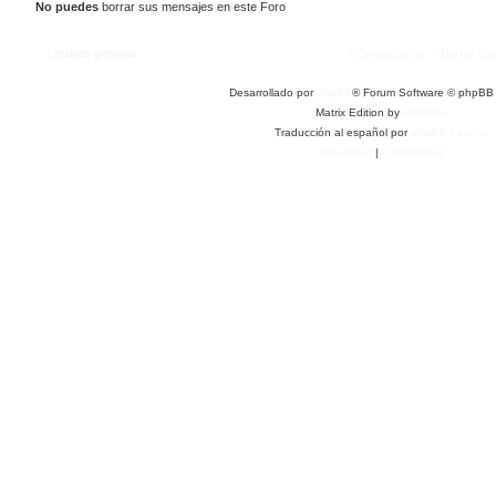
No puedes
borrar sus mensajes en este Foro
Índice general
Contáctanos
Borrar co
Desarrollado por
phpBB
® Forum Software © phpBB 
Matrix Edition by
Plantillas
Traducción al español por
phpBB España
Privacidad
|
Condiciones