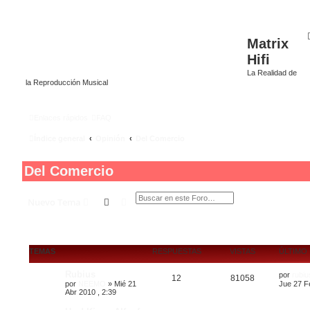
Matrix
Hifi
La Realidad de
la Reproducción Musical
Enlaces rápidos
FAQ
Índice general
Opinión
Del Comercio
Del Comercio
Buscar
Búsqueda avanzada
Nuevo Tema
TEMAS
RESPUESTAS
VISTAS
ÚLTIMO
Rubius
por
rubiu
12
81058
por
NEEMO
»
Mié 21
Jue 27 F
Abr 2010 , 2:39