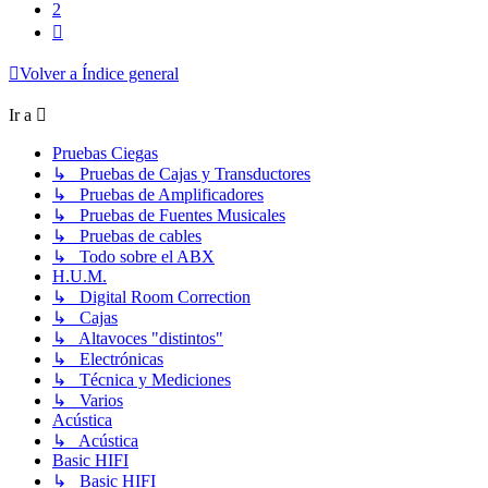
2
Siguiente
Volver a Índice general
Ir a
Pruebas Ciegas
↳ Pruebas de Cajas y Transductores
↳ Pruebas de Amplificadores
↳ Pruebas de Fuentes Musicales
↳ Pruebas de cables
↳ Todo sobre el ABX
H.U.M.
↳ Digital Room Correction
↳ Cajas
↳ Altavoces "distintos"
↳ Electrónicas
↳ Técnica y Mediciones
↳ Varios
Acústica
↳ Acústica
Basic HIFI
↳ Basic HIFI