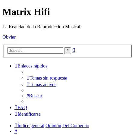
Matrix Hifi
La Realidad de la Reproducción Musical
Obviar
Búsqueda
Buscar
avanzada
Enlaces rápidos
Temas sin respuesta
Temas activos
Buscar
FAQ
Identificarse
Índice general
Opinión
Del Comercio
Buscar