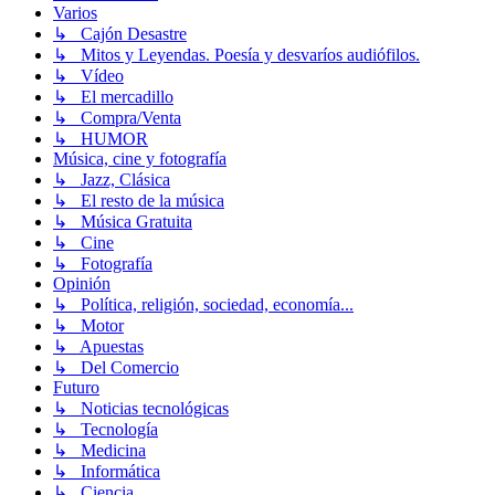
Varios
↳ Cajón Desastre
↳ Mitos y Leyendas. Poesía y desvaríos audiófilos.
↳ Vídeo
↳ El mercadillo
↳ Compra/Venta
↳ HUMOR
Música, cine y fotografía
↳ Jazz, Clásica
↳ El resto de la música
↳ Música Gratuita
↳ Cine
↳ Fotografía
Opinión
↳ Política, religión, sociedad, economía...
↳ Motor
↳ Apuestas
↳ Del Comercio
Futuro
↳ Noticias tecnológicas
↳ Tecnología
↳ Medicina
↳ Informática
↳ Ciencia