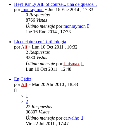
Hey! Kir...y Alf, of course... una de quesos...
por
monraymon
»
Jue 16 Ene 2014 , 17:33
0
Respuestas
8766
Vistas
Último mensaje
por
monraymon
Jue 16 Ene 2014 , 17:33
Licenciatura en Tortillología
por
Alf
»
Lun 10 Oct 2011 , 10:32
2
Respuestas
9230
Vistas
Último mensaje
por
Luismax
Lun 10 Oct 2011 , 12:48
En Cádiz
por
Alf
»
Mar 20 Abr 2010 , 18:33
1
2
22
Respuestas
30807
Vistas
Último mensaje
por
carvalho
Vie 22 Jul 2011 , 17:47