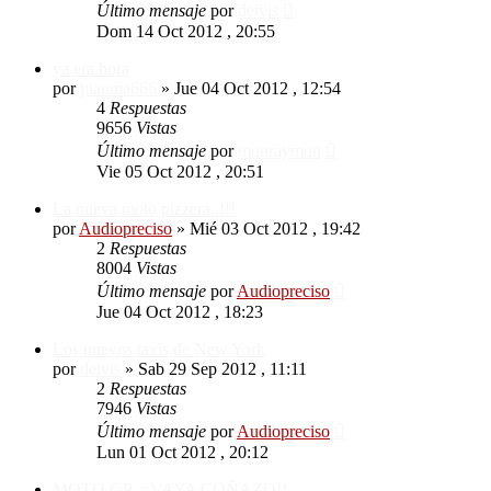
Último mensaje
por
deivis
Dom 14 Oct 2012 , 20:55
ya era hora
por
juanma666
»
Jue 04 Oct 2012 , 12:54
4
Respuestas
9656
Vistas
Último mensaje
por
monraymon
Vie 05 Oct 2012 , 20:51
La nueva moto pizzera..!!!
por
Audiopreciso
»
Mié 03 Oct 2012 , 19:42
2
Respuestas
8004
Vistas
Último mensaje
por
Audiopreciso
Jue 04 Oct 2012 , 18:23
Los nuevos taxis de New York
por
deivis
»
Sab 29 Sep 2012 , 11:11
2
Respuestas
7946
Vistas
Último mensaje
por
Audiopreciso
Lun 01 Oct 2012 , 20:12
MOTO GP. ¡¡VAYA COÑAZO!!