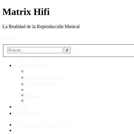
Matrix Hifi
La Realidad de la Reproducción Musical
Obviar
Búsqueda
Buscar
avanzada
Enlaces rápidos
Temas sin respuesta
Temas activos
Buscar
FAQ
Identificarse
Índice general
Opinión
Motor
Buscar