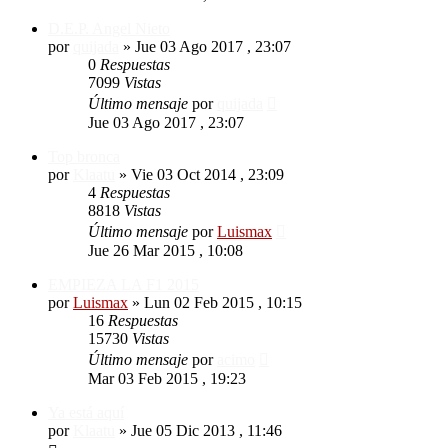
D.E.P. Angel Nieto
por
quijada
»
Jue 03 Ago 2017 , 23:07
0
Respuestas
7099
Vistas
Último mensaje
por
quijada
Jue 03 Ago 2017 , 23:07
Top bronca
por
Klaatu
»
Vie 03 Oct 2014 , 23:09
4
Respuestas
8818
Vistas
Último mensaje
por
Luismax
Jue 26 Mar 2015 , 10:08
EMPIEZA LA F1 2015
por
Luismax
»
Lun 02 Feb 2015 , 10:15
16
Respuestas
15730
Vistas
Último mensaje
por
acimo
Mar 03 Feb 2015 , 19:23
Ya está aquí
por
Klaatu
»
Jue 05 Dic 2013 , 11:46