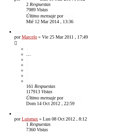
2
Respuestas
7989
Vistas
Último mensaje
por
svi
Mié 12 Mar 2014 , 13:36
EMPIEZA LA F-1 2011
por
Marcelo
»
Vie 25 Mar 2011 , 17:49
1
…
5
6
7
8
9
161
Respuestas
117913
Vistas
Último mensaje
por
Enrike
Dom 14 Oct 2012 , 22:59
El Faraón
por
Luismax
»
Lun 08 Oct 2012 , 8:12
1
Respuestas
7360
Vistas