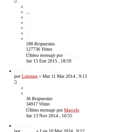
1
…
6
7
8
9
10
188
Respuestas
127736
Vistas
Último mensaje
por
Klaatu
Jue 15 Ene 2015 , 18:59
EMPIEZA LA F-1 2014
por
Luismax
»
Mar 11 Mar 2014 , 9:13
1
2
36
Respuestas
34917
Vistas
Último mensaje
por
Marcelo
Jue 13 Nov 2014 , 10:55
MOTOS
por
quijada
»
Lun 10 Mar 2014 , 9:12