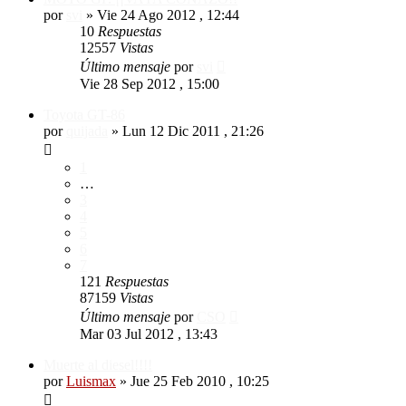
por
svi
»
Vie 24 Ago 2012 , 12:44
10
Respuestas
12557
Vistas
Último mensaje
por
svi
Vie 28 Sep 2012 , 15:00
Toyota GT-86
por
quijada
»
Lun 12 Dic 2011 , 21:26
1
…
3
4
5
6
7
121
Respuestas
87159
Vistas
Último mensaje
por
CSO
Mar 03 Jul 2012 , 13:43
Muerte al diesel!!!!
por
Luismax
»
Jue 25 Feb 2010 , 10:25