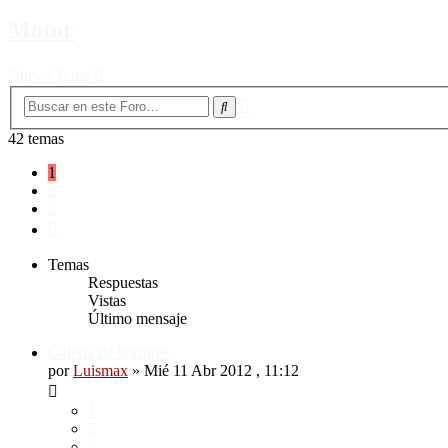
Motor
Nuevo Tema
Búsqueda
Buscar
avanzada
42 temas
1
2
3
Siguiente
Temas
Respuestas
Vistas
Último mensaje
Galería de horrores
por
Luismax
»
Mié 11 Abr 2012 , 11:12
1
2
3