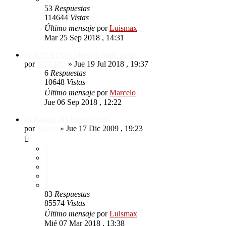
53
Respuestas
114644
Vistas
Último mensaje
por
Luismax
Mar 25 Sep 2018 , 14:31
¡ CUIDADO ! Marcelo anda suelto
por
NEEMO
»
Jue 19 Jul 2018 , 19:37
6
Respuestas
10648
Vistas
Último mensaje
por
Marcelo
Jue 06 Sep 2018 , 12:22
El Rincón del Especialista
por
Klaatu
»
Jue 17 Dic 2009 , 19:23
1
2
3
4
5
83
Respuestas
85574
Vistas
Último mensaje
por
Luismax
Mié 07 Mar 2018 , 13:38