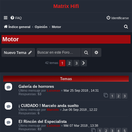
Matrix Hifi
FAQ
Identificarse
B
Índice general
Opinión
Motor
u
Motor
s
c
Buscar
Búsqueda avanza
Nuevo Tema
a
r
1
2
3
Siguiente
42 temas
Temas
Galería de horrores
Último mensaje por
Luismax
«
Mar 25 Sep 2018 , 14:31
Respuestas:
53
1
2
3
¡ CUIDADO ! Marcelo anda suelto
Último mensaje por
Marcelo
«
Jue 06 Sep 2018 , 12:22
Respuestas:
6
El Rincón del Especialista
Último mensaje por
Luismax
«
Mié 07 Mar 2018 , 13:38
Respuestas:
83
1
2
3
4
5