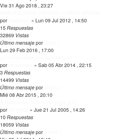
Vie 31 Ago 2018 , 23:27
AMPLIFICADOR VINTAGE: CARAD MPAS60
por
Pablo vlc.
»
Lun 09 Jul 2012 , 14:50
15
Respuestas
32869
Vistas
Último mensaje
por
tortxu
Lun 29 Feb 2016 , 17:00
¿Cuántos watts son necesarios?
por
caralampio
»
Sab 05 Abr 2014 , 22:15
3
Respuestas
14499
Vistas
Último mensaje
por
atcing
Mié 08 Abr 2015 , 20:10
Amplificacion activa con ampli A/V
por
VILAYEZ
»
Jue 21 Jul 2005 , 14:26
10
Respuestas
18059
Vistas
Último mensaje
por
Enrike