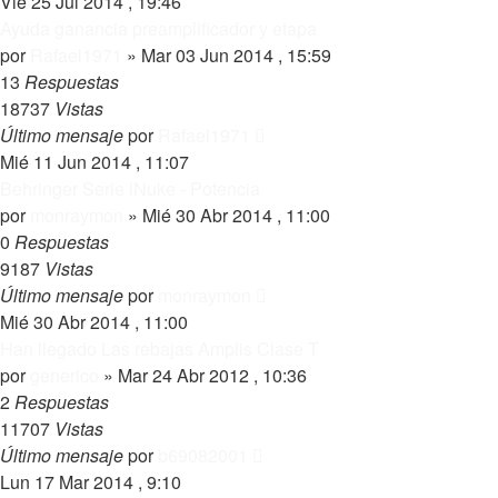
Vie 25 Jul 2014 , 19:46
Ayuda ganancia preamplificador y etapa
por
Rafael1971
»
Mar 03 Jun 2014 , 15:59
13
Respuestas
18737
Vistas
Último mensaje
por
Rafael1971
Mié 11 Jun 2014 , 11:07
Behringer Serie iNuke - Potencia
por
monraymon
»
Mié 30 Abr 2014 , 11:00
0
Respuestas
9187
Vistas
Último mensaje
por
monraymon
Mié 30 Abr 2014 , 11:00
Han llegado Las rebajas Amplis Clase T
por
generico
»
Mar 24 Abr 2012 , 10:36
2
Respuestas
11707
Vistas
Último mensaje
por
b69082001
Lun 17 Mar 2014 , 9:10