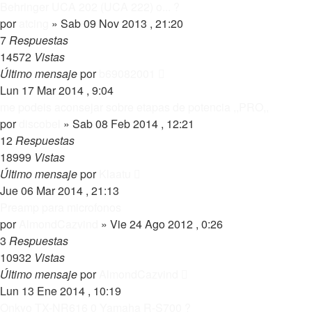
Behringer UCA 202 (UCA 222) o... ?
por
atcing
»
Sab 09 Nov 2013 , 21:20
7
Respuestas
14572
Vistas
Último mensaje
por
b69082001
Lun 17 Mar 2014 , 9:04
me podeis aconsejar sobre etapas de potencia ,,PRO,,
por
discobel
»
Sab 08 Feb 2014 , 12:21
12
Respuestas
18999
Vistas
Último mensaje
por
Klaatu
Jue 06 Mar 2014 , 21:13
Preamp para microfonos
por
AlmondCazvind
»
Vie 24 Ago 2012 , 0:26
3
Respuestas
10932
Vistas
Último mensaje
por
AlmondCazvind
Lun 13 Ene 2014 , 10:19
Onkyo TX-NR616 0 Yamaha R-S700 ?