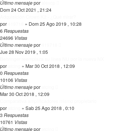
Último mensaje
por
alexcp
Dom 24 Oct 2021 , 21:24
Adquisición Crown K2 - ¿Qué mirar?
por
419718
»
Dom 25 Ago 2019 , 10:28
6
Respuestas
24696
Vistas
Último mensaje
por
419718
Jue 28 Nov 2019 , 1:05
Behringer reemplaza su línea NU por la nueva NX
por
atcing
»
Mar 30 Oct 2018 , 12:09
0
Respuestas
10106
Vistas
Último mensaje
por
atcing
Mar 30 Oct 2018 , 12:09
Comparativa amplificadores mismo propietario
por
atcing
»
Sab 25 Ago 2018 , 0:10
3
Respuestas
10761
Vistas
Último mensaje
por
atcing