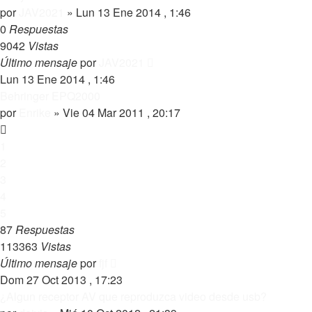
por
JAV2021
»
Lun 13 Ene 2014 , 1:46
0
Respuestas
9042
Vistas
Último mensaje
por
JAV2021
Lun 13 Ene 2014 , 1:46
Behringer EPQ2000
por
Enrike
»
Vie 04 Mar 2011 , 20:17
1
2
3
4
5
87
Respuestas
113363
Vistas
Último mensaje
por
fjf
Dom 27 Oct 2013 , 17:23
¿Algun receptor AV que reproduzca video desde usb?