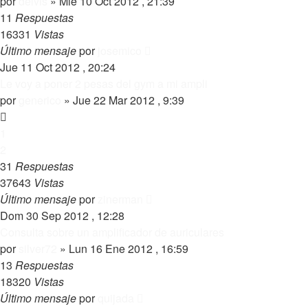
por
deivis
»
Mié 10 Oct 2012 , 21:39
11
Respuestas
16331
Vistas
Último mensaje
por
josemico
Jue 11 Oct 2012 , 20:24
Le voy a poner 2 pesas del gym a mi ampli
por
generico
»
Jue 22 Mar 2012 , 9:39
1
2
31
Respuestas
37643
Vistas
Último mensaje
por
zinerman
Dom 30 Sep 2012 , 12:28
Consulta sobre un amplificador de auriculares
por
silver72
»
Lun 16 Ene 2012 , 16:59
13
Respuestas
18320
Vistas
Último mensaje
por
quijada