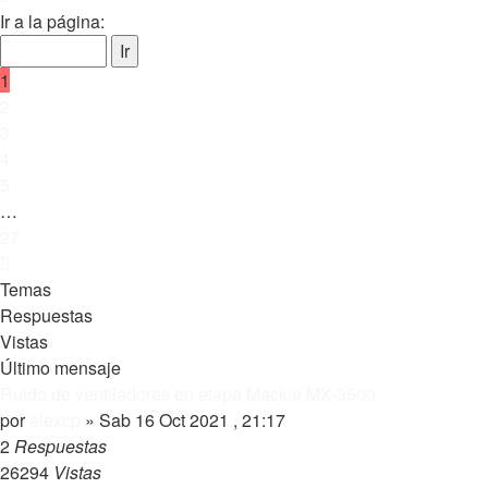
1
Ir a la página:
de
27
1
2
3
4
5
…
27
Siguiente
Temas
Respuestas
Vistas
Último mensaje
Ruido de ventiladores en etapa Mackie MX-3500
por
alexcp
»
Sab 16 Oct 2021 , 21:17
2
Respuestas
26294
Vistas