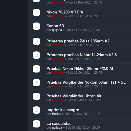
por
Marcelo
»
Jue 26 Feb 2015 , 21:48
Nikon 70/200 VR F/4
por
Marcelo
»
Sab 18 Oct 2014 , 20:35
Canon 6D
por
quijada
»
Lun 13 Oct 2014 , 18:39
Primeras pruebas Zeiss 135mm f/2
por
Marcelo
»
Sab 25 Oct 2014 , 1:38
Primeras pruebas Nikon 14-24mm f/2.8
por
Marcelo
»
Jue 23 Oct 2014 , 1:42
Pruebas Nikon-Nikkor 28mm F/2.0 AI
por
Marcelo
»
Sab 18 Oct 2014 , 20:45
Pruebas Voigtländer Nokton 58mm F/1.4 SL
por
Marcelo
»
Sab 18 Oct 2014 , 20:37
Pruebas Voigtländer Ultron 40
por
Marcelo
»
Sab 08 Mar 2014 , 23:06
Imprimir a sangre
por
Enrike
»
Dom 11 May 2014 , 12:47
La casualidad
por
quijada
»
Sab 01 Mar 2014 , 20:07