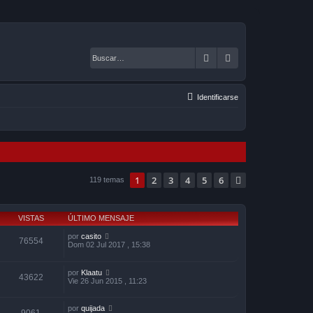
Buscar
Búsqueda avanza
Identificarse
1
2
3
4
5
6
Siguiente
119 temas
VISTAS
ÚLTIMO MENSAJE
por
casito
76554
Dom 02 Jul 2017 , 15:38
por
Klaatu
43622
Vie 26 Jun 2015 , 11:23
por
quijada