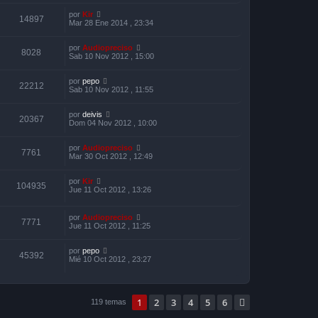
por
Kir
14897
Mar 28 Ene 2014 , 23:34
por
Audiopreciso
8028
Sab 10 Nov 2012 , 15:00
por
pepo
22212
Sab 10 Nov 2012 , 11:55
por
deivis
20367
Dom 04 Nov 2012 , 10:00
por
Audiopreciso
7761
Mar 30 Oct 2012 , 12:49
por
Kir
104935
Jue 11 Oct 2012 , 13:26
por
Audiopreciso
7771
Jue 11 Oct 2012 , 11:25
por
pepo
45392
Mié 10 Oct 2012 , 23:27
1
2
3
4
5
6
Siguiente
119 temas