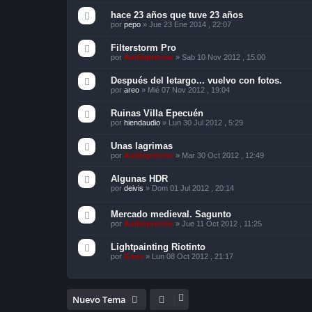
hace 23 años que tuve 23 años
por
pepo
»
Jue 23 Ene 2014 , 22:07
Filterstorm Pro
por
Audiopreciso
»
Sab 10 Nov 2012 , 15:00
Después del letargo... vuelvo con fotos.
por
areo
»
Mié 07 Nov 2012 , 19:04
Ruinas Villa Epecuén
por
hiendaudio
»
Lun 30 Jul 2012 , 5:29
Unas lagrimas
por
Audiopreciso
»
Mar 30 Oct 2012 , 12:49
Algunas HDR
por
deivis
»
Dom 01 Jul 2012 , 20:14
Mercado medieval. Sagunto
por
Audiopreciso
»
Jue 11 Oct 2012 , 11:25
Lightpainting Riotinto
por
Gsus
»
Lun 08 Oct 2012 , 21:17
Nuevo Tema