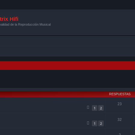
rix Hifi
alidad de la Reproducción Musical
squeda avanzada
RESPUESTAS
23
1
2
32
1
2