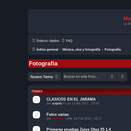
Mat
La Re
Enlaces rápidos
FAQ
Índice general
Música, cine y fotografía
Fotografía
Fotografía
Buscar
Bú
Nuevo Tema
TEMAS
CLASICOS EN EL JARAMA
por
quijada
»
Lun 10 Abr 2017 , 10:03
Fotos varias
por
Marcelo
»
Mié 19 Feb 2014 , 10:17
Primeras pruebas Zeiss Otus 55 1.4