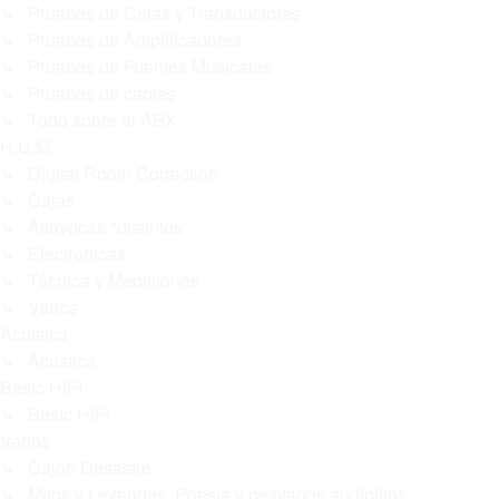
↳ Pruebas de Cajas y Transductores
↳ Pruebas de Amplificadores
↳ Pruebas de Fuentes Musicales
↳ Pruebas de cables
↳ Todo sobre el ABX
H.U.M.
↳ Digital Room Correction
↳ Cajas
↳ Altavoces "distintos"
↳ Electrónicas
↳ Técnica y Mediciones
↳ Varios
Acústica
↳ Acústica
Basic HIFI
↳ Basic HIFI
Varios
↳ Cajón Desastre
↳ Mitos y Leyendas. Poesía y desvaríos audiófilos.