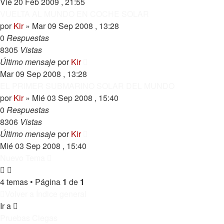
Vie 20 Feb 2009 , 21:55
VUELTA AL MUNDO EN COCHE SOLAR
por
Kir
»
Mar 09 Sep 2008 , 13:28
0
Respuestas
8305
Vistas
Último mensaje
por
Kir
Mar 09 Sep 2008 , 13:28
EL PRIMER SUBMARINO SOLAR DEL MUNDO
por
Kir
»
Mié 03 Sep 2008 , 15:40
0
Respuestas
8306
Vistas
Último mensaje
por
Kir
Mié 03 Sep 2008 , 15:40
Nuevo Tema
4 temas • Página
1
de
1
Volver a Índice general
Ir a
Pruebas Ciegas