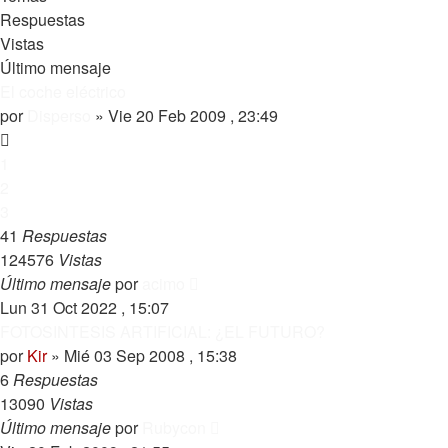
Respuestas
Vistas
Último mensaje
El coche eléctrico
por
Disperso
»
Vie 20 Feb 2009 , 23:49
1
2
3
41
Respuestas
124576
Vistas
Último mensaje
por
acimo
Lun 31 Oct 2022 , 15:07
FOTOSINTESIS ARTIFICIAL: ¿EL FUTURO?
por
Kir
»
Mié 03 Sep 2008 , 15:38
6
Respuestas
13090
Vistas
Último mensaje
por
Rubycon