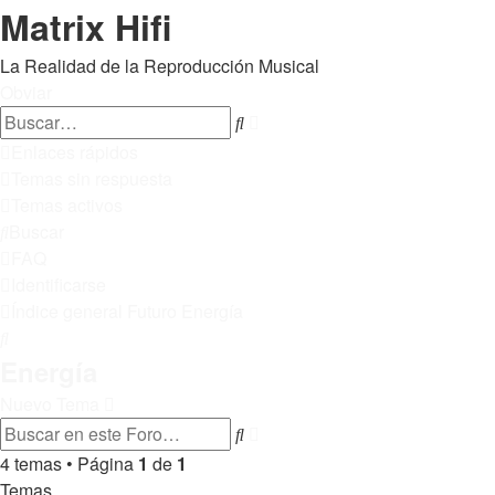
Matrix Hifi
La Realidad de la Reproducción Musical
Obviar
Búsqueda
Buscar
avanzada
Enlaces rápidos
Temas sin respuesta
Temas activos
Buscar
FAQ
Identificarse
Índice general
Futuro
Energía
Buscar
Energía
Nuevo Tema
Búsqueda
Buscar
avanzada
4 temas • Página
1
de
1
Temas