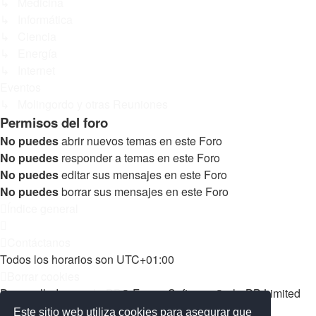
↳ Medicina
↳ Informática
↳ Ciencia
↳ Energía
↳ Internet
Eventos
↳ Molingordo y otras Reuniones
Permisos del foro
No puedes
abrir nuevos temas en este Foro
No puedes
responder a temas en este Foro
No puedes
editar sus mensajes en este Foro
No puedes
borrar sus mensajes en este Foro
Índice general
Contáctanos
Todos los horarios son
UTC+01:00
Borrar cookies
Desarrollado por
phpBB
® Forum Software © phpBB Limited
Matrix Edition by
Plantillas
Este sitio web utiliza cookies para asegurar que