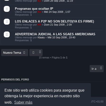
Último mensaje por
Kir
«
Dom 28 Sep 2008 , 11:19
Programas que ocultan IP
Último mensaje por
Kir
«
Mié 24 Sep 2008 , 1:07
Respuestas:
1
LOS ENLACES A P2P NO SON DELITO(YA ES FIRME)
Último mensaje por
Kir
«
Dom 21 Sep 2008 , 2:09
Respuestas:
1
ADVERTENCIA JUDICIAL A LAS SGAES AMERICANAS
Último mensaje por
Klaatu
«
Mié 10 Sep 2008 , 19:40
Respuestas:
1
Nuevo Tema
15 temas • Página
1
de
1
Ir a
PERMISOS DEL FORO
No puedes
abrir nuevos temas en este Foro
No puedes
responder a temas en este Foro
Este sitio web utiliza cookies para asegurar que
No puedes
editar sus mensajes en este Foro
No puedes
borrar sus mensajes en este Foro
obtenga la mejor experiencia en nuestro sitio
Índice general
Todos los horarios son
UTC+01:00
web.
Saber más