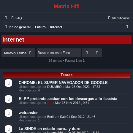
Matrix Hifi
FAQ
Identificarse
B
Índice general
Futuro
Internet
u
Internet
s
c
Buscar
Búsqueda avanza
Nuevo Tema
a
15 temas • Página
1
de
1
r
Temas
CHROME: EL SUPER NAVEGADOR DE GOOGLE
Último mensaje por
DUUMBO
«
Mar 26 Oct 2021 , 17:37
Respuestas:
4
El PP pretende acabar con las descargas a lo fascista
Último mensaje por
Kir
«
Mar 13 Nov 2012 , 0:51
wetransfer
Último mensaje por
Enrike
«
Sab 01 Sep 2012 , 21:46
Respuestas:
1
La SINDE en estado puro...y duro
Último mensaje por
juanma666
«
Vie 06 Jul 2012 , 18:14