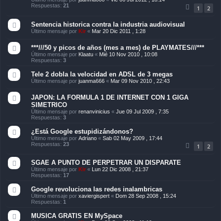
Respuestas:
21
1
2
Sentencia historica contra la industria audiovisual
Último mensaje por
Kir
«
Mar 20 Dic 2011 , 1:28
***///50 y picos de años (mes a mes) de PLAYMATES///***
Último mensaje por
Klaatu
«
Mié 10 Nov 2010 , 10:08
Respuestas:
3
Tele 2 dobla la velocidad en ADSL de 3 megas
Último mensaje por
juanma666
«
Mar 09 Nov 2010 , 22:43
JAPON: LA FORMULA 1 DE INTERNET CON 1 GIGA
SIMETRICO
Último mensaje por
renanvinicius
«
Jue 09 Jul 2009 , 7:35
Respuestas:
3
¿Está Google estupidizándonos?
Último mensaje por
Adriano
«
Sab 02 May 2009 , 17:44
Respuestas:
23
1
2
SGAE A PUNTO DE PERPETRAR UN DISPARATE
Último mensaje por
Kir
«
Lun 22 Dic 2008 , 21:37
Respuestas:
17
Google revoluciona las redes inalambricas
Último mensaje por
xaviergispert
«
Dom 28 Sep 2008 , 15:24
Respuestas:
1
MUSICA GRATIS EN MySpace