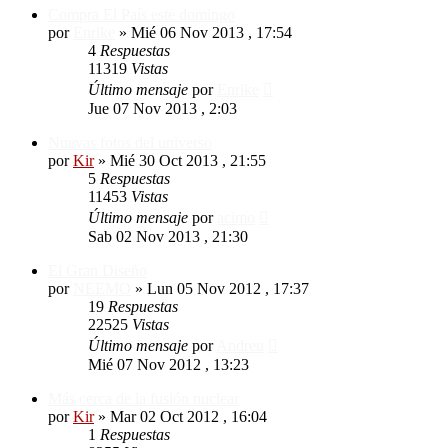
Compra El País este domingo
por
Enrike
»
Mié 06 Nov 2013 , 17:54
4
Respuestas
11319
Vistas
Último mensaje
por
Enrike
Jue 07 Nov 2013 , 2:03
Nuevas fotos del universo
por
Kir
»
Mié 30 Oct 2013 , 21:55
5
Respuestas
11453
Vistas
Último mensaje
por
acimo
Sab 02 Nov 2013 , 21:30
El Gran Diseño
por
NEEMO
»
Lun 05 Nov 2012 , 17:37
19
Respuestas
22525
Vistas
Último mensaje
por
Andreu
Mié 07 Nov 2012 , 13:23
Más cerca de la fusión nuclear
por
Kir
»
Mar 02 Oct 2012 , 16:04
1
Respuestas