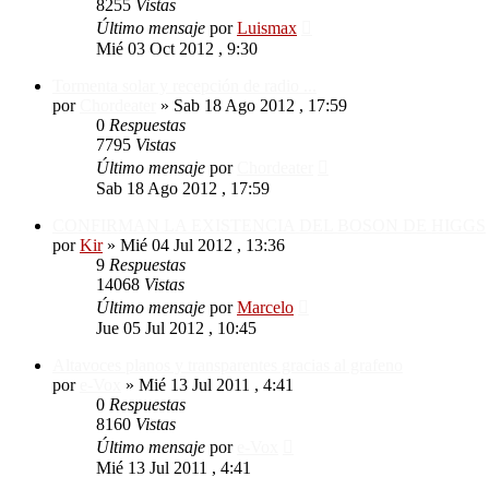
8255
Vistas
Último mensaje
por
Luismax
Mié 03 Oct 2012 , 9:30
Tormenta solar y recepción de radio ...
por
Chordeater
»
Sab 18 Ago 2012 , 17:59
0
Respuestas
7795
Vistas
Último mensaje
por
Chordeater
Sab 18 Ago 2012 , 17:59
CONFIRMAN LA EXISTENCIA DEL BOSON DE HIGGS
por
Kir
»
Mié 04 Jul 2012 , 13:36
9
Respuestas
14068
Vistas
Último mensaje
por
Marcelo
Jue 05 Jul 2012 , 10:45
Altavoces planos y transparentes gracias al grafeno
por
e-Vox
»
Mié 13 Jul 2011 , 4:41
0
Respuestas
8160
Vistas
Último mensaje
por
e-Vox
Mié 13 Jul 2011 , 4:41