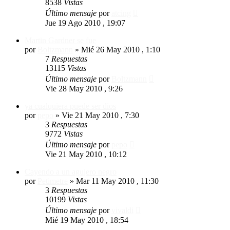
8538
Vistas
Último mensaje
por
atcing
Jue 19 Ago 2010 , 19:07
Martin Gardner se fue
por
Boltzmann
»
Mié 26 May 2010 , 1:10
7
Respuestas
13115
Vistas
Último mensaje
por
Boltzmann
Vie 28 May 2010 , 9:26
ya cualquiera puede ser dios
por
pepo
»
Vie 21 May 2010 , 7:30
3
Respuestas
9772
Vistas
Último mensaje
por
pepo
Vie 21 May 2010 , 10:12
Cayendo a un agujero negro
por
Petimetre
»
Mar 11 May 2010 , 11:30
3
Respuestas
10199
Vistas
Último mensaje
por
vivaldi
Mié 19 May 2010 , 18:54