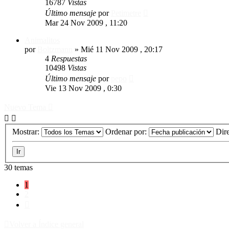
16787
Vistas
Último mensaje
por
Petimetre
Mar 24 Nov 2009 , 11:20
Animalitos
por
Boltzmann
»
Mié 11 Nov 2009 , 20:17
4
Respuestas
10498
Vistas
Último mensaje
por
pepo
Vie 13 Nov 2009 , 0:30
Nuevo Tema
Mostrar:
Ordenar por:
Dir
30 temas
1
2
Siguiente
Volver a Índice general