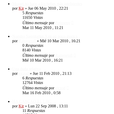
Mozart no hace a los bebes más inteligentes
por
Kir
»
Jue 06 May 2010 , 22:21
5
Respuestas
11650
Vistas
Último mensaje
por
Petimetre
Mar 11 May 2010 , 11:21
Nuestro Saggitarius A es un poco marica
por
Rainmetall
»
Mié 10 Mar 2010 , 16:21
0
Respuestas
8140
Vistas
Último mensaje
por
Rainmetall
Mié 10 Mar 2010 , 16:21
Una duda relativa
por
vicrod
»
Jue 11 Feb 2010 , 21:13
6
Respuestas
12764
Vistas
Último mensaje
por
vicrod
Mar 16 Feb 2010 , 0:58
HA CASCAO EL LHC
por
Kir
»
Lun 22 Sep 2008 , 13:11
11
Respuestas