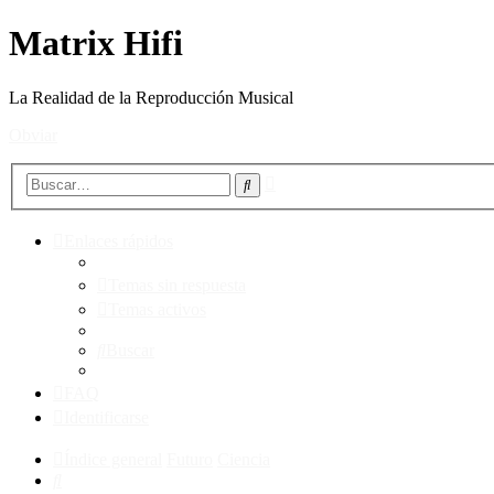
Matrix Hifi
La Realidad de la Reproducción Musical
Obviar
Búsqueda
Buscar
avanzada
Enlaces rápidos
Temas sin respuesta
Temas activos
Buscar
FAQ
Identificarse
Índice general
Futuro
Ciencia
Buscar