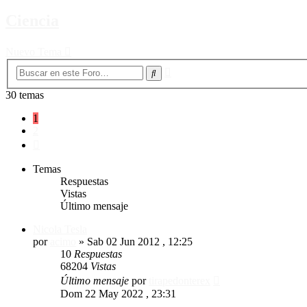
Ciencia
Nuevo Tema
Búsqueda
Buscar
avanzada
30 temas
1
2
Siguiente
Temas
Respuestas
Vistas
Último mensaje
Nicola Tesla
por
acimo
»
Sab 02 Jun 2012 , 12:25
10
Respuestas
68204
Vistas
Último mensaje
por
tirapedonterex
Dom 22 May 2022 , 23:31