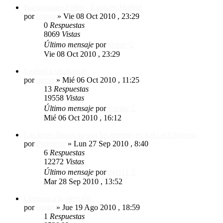
Buckminster Fuller - Expo en Madrid
por
acimo
»
Vie 08 Oct 2010 , 23:29
0
Respuestas
8069
Vistas
Último mensaje
por
acimo
Vie 08 Oct 2010 , 23:29
Lealtad a las marcas
por
ogran
»
Mié 06 Oct 2010 , 11:25
13
Respuestas
19558
Vistas
Último mensaje
por
Enrike
Mié 06 Oct 2010 , 16:12
Las leyes físicas no son las mismas en todo el Universo
por
Petimetre
»
Lun 27 Sep 2010 , 8:40
6
Respuestas
12272
Vistas
Último mensaje
por
avf111
Mar 28 Sep 2010 , 13:52
Ceguera a la elección
por
ogran
»
Jue 19 Ago 2010 , 18:59
1
Respuestas