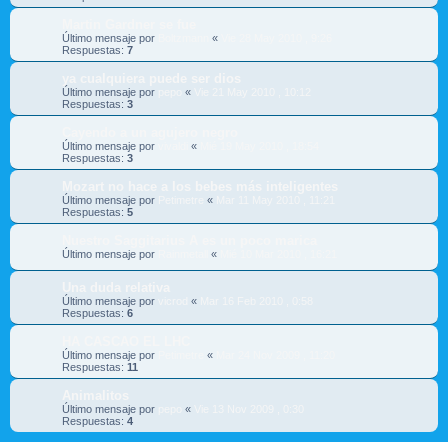
Martin Gardner se fue
Último mensaje por
Boltzmann
«
Vie 28 May 2010 , 9:26
Respuestas:
7
ya cualquiera puede ser dios
Último mensaje por
pepo
«
Vie 21 May 2010 , 10:12
Respuestas:
3
Cayendo a un agujero negro
Último mensaje por
vivaldi
«
Mié 19 May 2010 , 18:54
Respuestas:
3
Mozart no hace a los bebes más inteligentes
Último mensaje por
Petimetre
«
Mar 11 May 2010 , 11:21
Respuestas:
5
Nuestro Saggitarius A es un poco marica
Último mensaje por
Rainmetall
«
Mié 10 Mar 2010 , 16:21
Una duda relativa
Último mensaje por
vicrod
«
Mar 16 Feb 2010 , 0:58
Respuestas:
6
HA CASCAO EL LHC
Último mensaje por
Petimetre
«
Mar 24 Nov 2009 , 11:20
Respuestas:
11
Animalitos
Último mensaje por
pepo
«
Vie 13 Nov 2009 , 0:30
Respuestas:
4