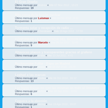
El Gran Diseño
Último mensaje por
Andreu
«
Mié 07 Nov 2012 , 13:23
Respuestas:
19
Más cerca de la fusión nuclear
Último mensaje por
Luismax
«
Mié 03 Oct 2012 , 9:30
Respuestas:
1
Tormenta solar y recepción de radio ...
Último mensaje por
Chordeater
«
Sab 18 Ago 2012 , 17:59
CONFIRMAN LA EXISTENCIA DEL BOSON DE HIGGS
Último mensaje por
Marcelo
«
Jue 05 Jul 2012 , 10:45
Respuestas:
9
Altavoces planos y transparentes gracias al grafeno
Último mensaje por
e-Vox
«
Mié 13 Jul 2011 , 4:41
Buckminster Fuller - Expo en Madrid
Último mensaje por
acimo
«
Vie 08 Oct 2010 , 23:29
Lealtad a las marcas
Último mensaje por
Enrike
«
Mié 06 Oct 2010 , 16:12
Respuestas:
13
Las leyes físicas no son las mismas en todo el Universo
Último mensaje por
avf111
«
Mar 28 Sep 2010 , 13:52
Respuestas:
6
Ceguera a la elección
Último mensaje por
atcing
«
Jue 19 Ago 2010 , 19:07
Respuestas:
1