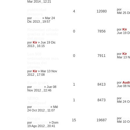
Mar 2014 , 12:21
publicidad
por
rubiu
4
12080
Mié 25 Di
invasora
por
rubius
»
Mar 24
Dic 2013 , 19:57
Revientan cifrado
por
Kir
0
7856
Jue 19 Di
gracias al sonido
del micro
por
Kir
»
Jue 19 Dic
2013 , 16:15
Los 500
por
Kir
0
7911
Mar 13 N
ordenadores mas
bestias del
planeta
por
Kir
»
Mar 13 Nov
2012 , 17:08
Epub gratis
por
Audi
1
8413
Jue 08 N
por
encarni
»
Jue 08
Nov 2012 , 22:46
NERO:
por
monr
1
8473
Mié 24 O
JustSpeed
por
monraymon
»
Mié
24 Oct 2012 , 11:07
Dongle
por
akva
15
19687
Mié 10 O
por
juanma666
»
Dom
19 Ago 2012 , 20:41