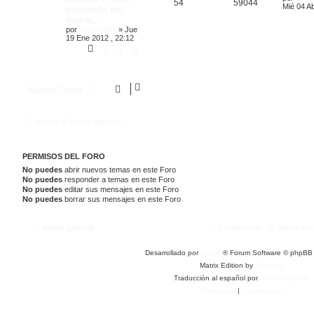
54
59044
Mié 04 Ab
poniendo mu
malita...
por
juanma666
»
Jue
19 Ene 2012 , 22:12
1
2
3
Nuevo Tema
Volver a Índice general
PERMISOS DEL FORO
No puedes
abrir nuevos temas en este Foro
No puedes
responder a temas en este Foro
No puedes
editar sus mensajes en este Foro
No puedes
borrar sus mensajes en este Foro
Índice general
Contáctanos
Borrar co
Desarrollado por
phpBB
® Forum Software © phpBB 
Matrix Edition by
Plantillas
Traducción al español por
phpBB España
Privacidad
|
Condiciones