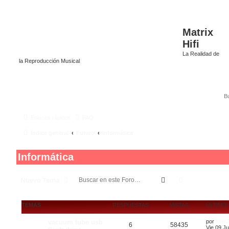
Matrix
Hifi
La Realidad de
la Reproducción Musical
Enlaces rápidos
FAQ
Índice general
Futuro
Informática
Informática
Buscar
Búsqueda av
Nuevo Tema
TEMAS
RESPUESTAS
VISTAS
ÚLTIMO
vacuum tube usb
por
man2
6
58435
Vie 09 Ju