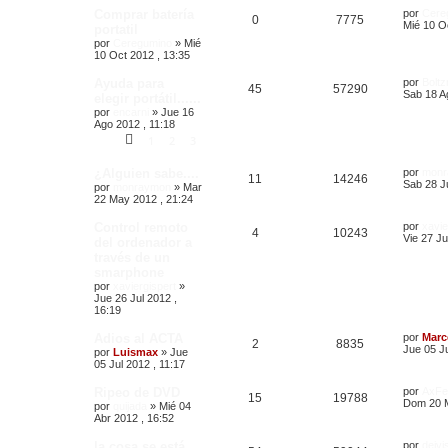
Comprar batería
por
Cere
0
7775
Mié 10 O
portatil
por
Ceregumino
»
Mié
10 Oct 2012 , 13:35
Ayuda para
por
Bolt
45
57290
Sab 18 A
elegir portátil......
por
encarni
»
Jue 16
Ago 2012 , 11:18
1
2
3
¿Alguien sabe....
por
monr
11
14246
Sab 28 Ju
por
monraymon
»
Mar
22 May 2012 , 21:24
Control remoto
por
xavie
4
10243
Vie 27 Ju
del ordenador a
través de un
smarphone
por
xaviergispert
»
Jue 26 Jul 2012 ,
16:19
Adios al ACTA
por
Marc
2
8835
Jue 05 Ju
por
Luismax
»
Jue
05 Jul 2012 , 11:17
Ripeo de DVD
por
AxFe
15
19788
Dom 20 M
por
quijada
»
Mié 04
Abr 2012 , 16:52
la cosa se está
por
deivi