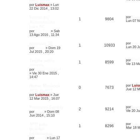
flash drive
por
Luismax
»
Lun
22 Dic 2014 , 13:02
Fuente de
por
casit
1
9804
Lun 07 N
Alimentación
para PC
por
KnifeTrue
»
Sab
13 Ago 2016 , 11:34
windows 10
por
quija
1
10933
Lun 20 Ju
por
raiven
»
Dom 19
Jul 2015 , 20:20
Tarjeta audio
por
rubiu
1
8599
Vie 13 Ma
externa
por
CIBERPROTON
»
Vie 30 Ene 2015 ,
14:47
Nuevo Macbook
por
Luis
0
7673
Jue 12 M
2015 Juas!!!
por
Luismax
»
Jue
12 Mar 2015 , 16:07
Problema Spotify
por
recoil
2
9214
Vie 20 Ju
por
recoil
»
Dom 08
Jun 2014 , 15:10
APP para
por
quija
1
8296
Mar 18 M
guardar
contraseñas
por
quijada
»
Lun 17